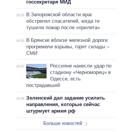
госсекретаря МИД
В Запорожской области враг
16:33
обстрелял спасателей, когда те
тушили пожар после «прилета»
В Брянске вблизи железной дороги
16:33
прогремели взрывы, горят склады –
СМИ
Россияне нанесли удар по
15:57
стадиону «Черноморец» в
Одессе, есть
пострадавший
Зеленский дал задание усилить
15:36
направления, которые сейчас
штурмует армия рф
Больше новостей