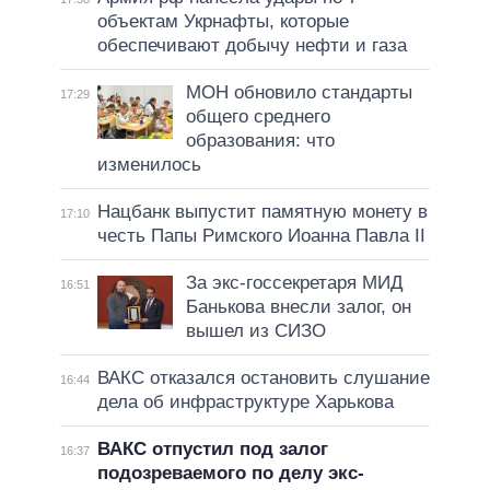
объектам Укрнафты, которые
обеспечивают добычу нефти и газа
МОН обновило стандарты
17:29
общего среднего
образования: что
изменилось
Нацбанк выпустит памятную монету в
17:10
честь Папы Римского Иоанна Павла II
За экс-госсекретаря МИД
16:51
Банькова внесли залог, он
вышел из СИЗО
ВАКС отказался остановить слушание
16:44
дела об инфраструктуре Харькова
ВАКС отпустил под залог
16:37
подозреваемого по делу экс-