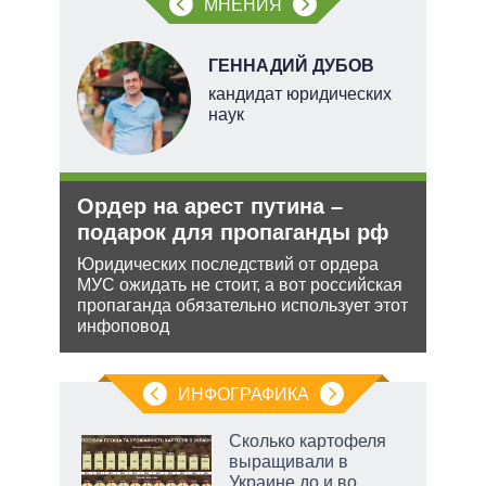
МНЕНИЯ
овым
ГЕННАДИЙ ДУБОВ
акам.
тель
кандидат юридических
наук
и
Ордер на арест путина –
Укр
О и
подарок для пропаганды рф
дец
теп
Юридических последствий от ордера
МУС ожидать не стоит, а вот российская
ии на
Деце
пропаганда обязательно использует этот
 по
позв
инфоповод
кото
без 
ИНФОГРАФИКА
Сколько картофеля
выращивали в
Украине до и во