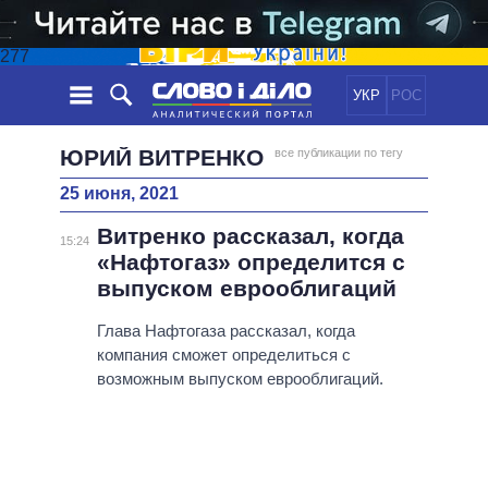
277
УКР
РОС
НОВОСТИ
ЮРИЙ ВИТРЕНКО
все публикации по тегу
25 июня, 2021
ОБЕЩАНИЯ
ЛЕНТА
ПОЛИТИКА
Витренко рассказал, когда
СОБЫТИЯ
ЭКОНОМИКА
15:24
ПОЛИТИКИ
«Нафтогаз» определится с
СТАТЬИ
ОБЩЕСТВО
выпуском еврооблигаций
ИНФОГРАФИКА
МНЕНИЯ
МИР
ВСЕ ПОЛИТИКИ
ОБЗОРЫ
Глава Нафтогаза рассказал, когда
ПРЕЗИДЕНТ И ОФИС
ВИДЕО
компания сможет определиться с
ДАЙДЖЕСТЫ
ВЕРХОВНАЯ РАДА
возможным выпуском еврооблигаций.
ПОДДЕРЖАТЬ
КАБИНЕТ МИНИСТРОВ
ГЛАВЫ ОБЛАДМИНИСТРАЦИЙ
СРАВНЕНИЕ ПОЛИТИКОВ
МЭРЫ