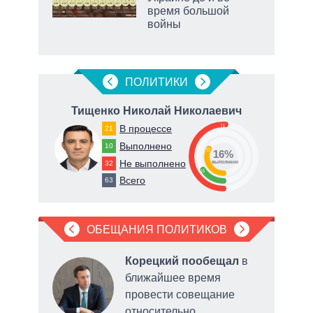
время большой
войны
рф
ПОЛИТИКИ
Тищенко Николай Николаевич
51
В процессе
21
63
Выполнено
10
33
16%
Не выполнено
32
о
выполнено
16
Всего
63
ОБЕЩАНИЯ ПОЛИТИКОВ
Корецкий пообещал
в
ближайшее время
е
провести совещание
ного
относительно