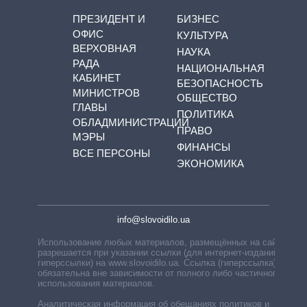
ПРЕЗИДЕНТ И
БИЗНЕС
ОФИС
КУЛЬТУРА
ВЕРХОВНАЯ
НАУКА
РАДА
НАЦИОНАЛЬНАЯ
КАБИНЕТ
БЕЗОПАСНОСТЬ
МИНИСТРОВ
ОБЩЕСТВО
ГЛАВЫ
ПОЛИТИКА
ОБЛАДМИНИСТРАЦИЙ
ПРАВО
МЭРЫ
ФИНАНСЫ
ВСЕ ПЕРСОНЫ
ЭКОНОМИКА
info@slovoidilo.ua
Использование любых материалов, размещённых на сайте,
разрешается при указании ссылки (для интернет-изданий —
гиперссылки) на www.slovoidilo.ua. Ссылка (гиперссылка)
обязательна вне зависимости от полного либо частичного
использования материалов.
Аналитическая информация об обещаниях политиков и