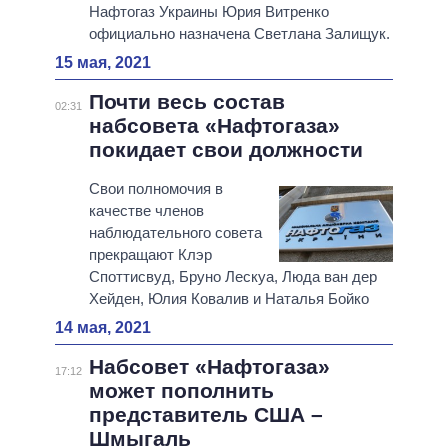
Нафтогаз Украины Юрия Витренко
официально назначена Светлана Залищук.
15 мая, 2021
Почти весь состав
02:31
набсовета «Нафтогаза»
покидает свои должности
Свои полномочия в
качестве членов
наблюдательного совета
прекращают Клэр
Споттисвуд, Бруно Лескуа, Люда ван дер
Хейден, Юлия Ковалив и Наталья Бойко
14 мая, 2021
Набсовет «Нафтогаза»
17:12
может пополнить
представитель США –
Шмыгаль