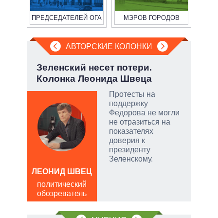
ПРЕДСЕДАТЕЛЕЙ ОГА
МЭРОВ ГОРОДОВ
АВТОРСКИЕ КОЛОНКИ
а ли
Зеленский несет потери.
Эво
?
Колонка Леонида Швеца
пер
Дра
 и
Протесты на
о
поддержку
Федорова не могли
 но
не отразиться на
на к
показателях
доверия к
руем
президенту
Зеленскому.
от
ЛЕОНИД ШВЕЦ
Д
политический
ПО
обозреватель
в
щита
обо
 сети