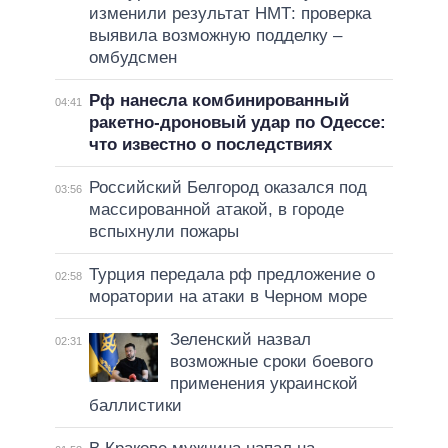
изменили результат НМТ: проверка
выявила возможную подделку –
омбудсмен
Рф нанесла комбинированный
04:41
ракетно-дроновый удар по Одессе:
что известно о последствиях
Российский Белгород оказался под
03:56
массированной атакой, в городе
вспыхнули пожары
Турция передала рф предложение о
02:58
моратории на атаки в Черном море
Зеленский назвал
02:31
возможные сроки боевого
применения украинской
баллистики