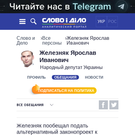
УКР
РОС
НОВОСТИ
Слово и
›
Все
›
Железняк Ярослав
Дело
персоны
Иванович
ОБЕЩАНИЯ
ЛЕНТА
ПОЛИТИКА
Железняк Ярослав
Иванович
СОБЫТИЯ
ЭКОНОМИКА
ПОЛИТИКИ
Народный депутат Украины
СТАТЬИ
ОБЩЕСТВО
ИНФОГРАФИКА
ПРОФИЛЬ
ОБЕЩАНИЯ
НОВОСТИ
МНЕНИЯ
МИР
ВСЕ ПОЛИТИКИ
ОБЗОРЫ
ПРЕЗИДЕНТ И ОФИС
ВИДЕО
ПОДПИСАТЬСЯ НА ПОЛИТИКА
ДАЙДЖЕСТЫ
ВЕРХОВНАЯ РАДА
ПОДДЕРЖАТЬ
КАБИНЕТ МИНИСТРОВ
ВСЕ ОБЕЩАНИЯ
ГЛАВЫ ОБЛАДМИНИСТРАЦИЙ
ВЫПОЛНЕННЫЕ ОБЕЩАНИЯ
СРАВНЕНИЕ ПОЛИТИКОВ
МЭРЫ
Железняк пообещал подать
НЕВЫПОЛНЕННЫЕ ОБЕЩАНИЯ
ВСЕ ПЕРСОНЫ
альтернативный законопроект к