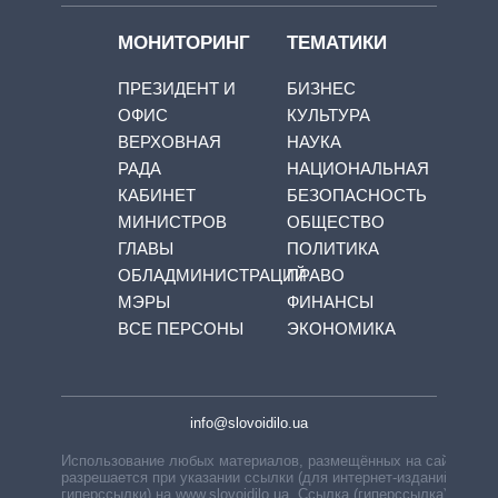
МОНИТОРИНГ
ТЕМАТИКИ
ПРЕЗИДЕНТ И
БИЗНЕС
ОФИС
КУЛЬТУРА
ВЕРХОВНАЯ
НАУКА
РАДА
НАЦИОНАЛЬНАЯ
КАБИНЕТ
БЕЗОПАСНОСТЬ
МИНИСТРОВ
ОБЩЕСТВО
ГЛАВЫ
ПОЛИТИКА
ОБЛАДМИНИСТРАЦИЙ
ПРАВО
МЭРЫ
ФИНАНСЫ
ВСЕ ПЕРСОНЫ
ЭКОНОМИКА
info@slovoidilo.ua
Использование любых материалов, размещённых на сайте,
разрешается при указании ссылки (для интернет-изданий —
гиперссылки) на www.slovoidilo.ua. Ссылка (гиперссылка)