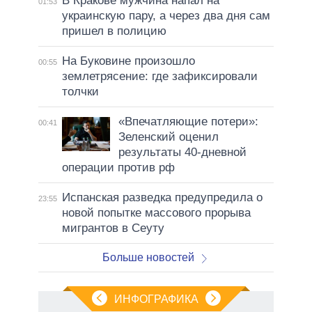
В Кракове мужчина напал на
01:53
украинскую пару, а через два дня сам
пришел в полицию
На Буковине произошло
00:55
землетрясение: где зафиксировали
толчки
«Впечатляющие потери»:
00:41
Зеленский оценил
результаты 40-дневной
операции против рф
Испанская разведка предупредила о
23:55
новой попытке массового прорыва
мигрантов в Сеуту
Больше новостей
ИНФОГРАФИКА