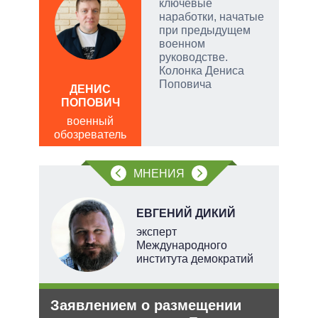
на
ключевые
наработки, начатые
при предыдущем
военном
руководстве.
Колонка Дениса
Поповича
ДЕНИС
Д
ПОПОВИЧ
ПО
военный
в
обозреватель
обо
МНЕНИЯ
В
ЕВГЕНИЙ ДИКИЙ
ких
эксперт
Международного
института демократий
Заявлением о размещении
Укр