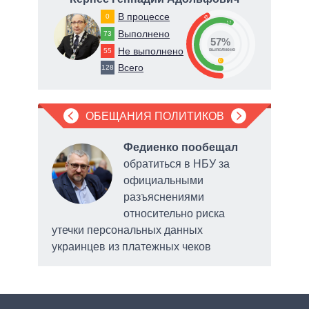
В процессе
0
43
57
Выполнено
73
57%
Не выполнено
55
о
выполнено
0
Всего
128
ОБЕЩАНИЯ ПОЛИТИКОВ
Федиенко пообещал
обратиться в НБУ за
е
официальными
ного
разъяснениями
относительно риска
Умани
утечки персональных данных
украинцев из платежных чеков