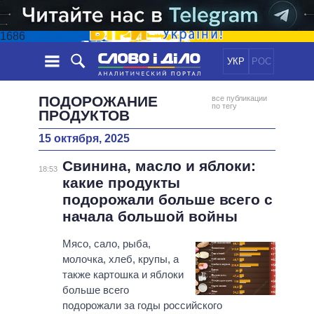
1686
УКР
РОС
НОВОСТИ
ПОДОРОЖАНИЕ
все публикации
по тегу
ПРОДУКТОВ
ОБЕЩАНИЯ
ЛЕНТА
ПОЛИТИКА
15 октября, 2025
СОБЫТИЯ
ЭКОНОМИКА
ПОЛИТИКИ
Свинина, масло и яблоки:
18:53
СТАТЬИ
ОБЩЕСТВО
какие продукты
ИНФОГРАФИКА
МНЕНИЯ
МИР
ВСЕ ПОЛИТИКИ
подорожали больше всего с
ОБЗОРЫ
ПРЕЗИДЕНТ И ОФИС
начала большой войны
ВИДЕО
ДАЙДЖЕСТЫ
ВЕРХОВНАЯ РАДА
Мясо, сало, рыба,
ПОДДЕРЖАТЬ
КАБИНЕТ МИНИСТРОВ
молочка, хлеб, крупы, а
ГЛАВЫ ОБЛАДМИНИСТРАЦИЙ
также картошка и яблоки
СРАВНЕНИЕ ПОЛИТИКОВ
больше всего
МЭРЫ
подорожали за годы российского