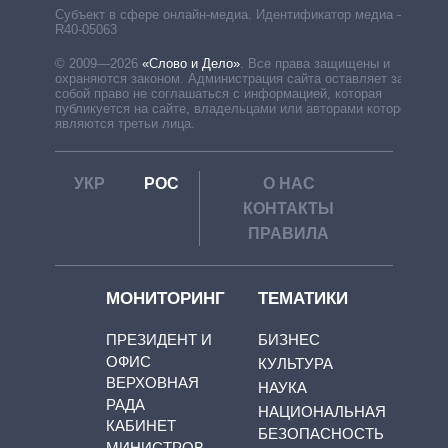
Субъект в сфере онлайн-медиа. Идентификатор медиа –
R40-05063
© 2009—2026
«Слово и Дело»
.
Все права защищены и
охраняются законом. Администрация сайта оставляет за
собой право не соглашаться с информацией, которая
публикуется на сайте, владельцами или авторами которой
являются третьи лица.
УКР
РОС
О НАС
КОНТАКТЫ
ПРАВИЛА
МОНИТОРИНГ
ТЕМАТИКИ
ПРЕЗИДЕНТ И
БИЗНЕС
ОФИС
КУЛЬТУРА
ВЕРХОВНАЯ
НАУКА
РАДА
НАЦИОНАЛЬНАЯ
КАБИНЕТ
БЕЗОПАСНОСТЬ
МИНИСТРОВ