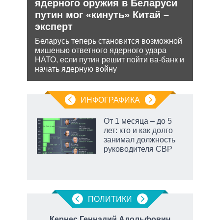
рф
ядерного оружия в Беларуси
дец
путин мог «кинуть» Китай –
теп
ра
эксперт
йская
Деце
 этот
позв
Беларусь теперь становится возможной
кото
мишенью ответного ядерного удара
без 
НАТО, если путин решит пойти ва-банк и
начать ядерную войну
ИНФОГРАФИКА
еля
От 1 месяца – до 5
лет: кто и как долго
занимал должность
руководителя СВР
ПОЛИТИКИ
Кернес Геннадий Адольфович