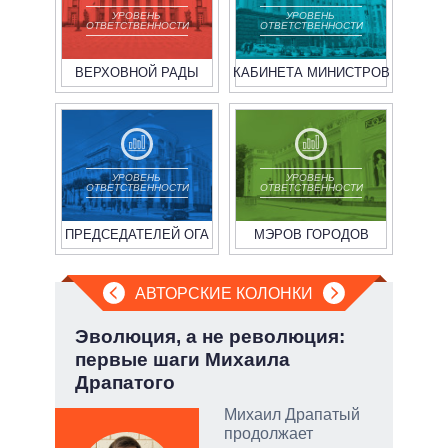
УРОВЕНЬ
УРОВЕНЬ
ОТВЕТСТВЕННОСТИ
ОТВЕТСТВЕННОСТИ
ВЕРХОВНОЙ РАДЫ
КАБИНЕТА МИНИСТРОВ
УРОВЕНЬ
УРОВЕНЬ
ОТВЕТСТВЕННОСТИ
ОТВЕТСТВЕННОСТИ
ПРЕДСЕДАТЕЛЕЙ ОГА
МЭРОВ ГОРОДОВ
АВТОРСКИЕ КОЛОНКИ
Эволюция, а не революция:
Охо
первые шаги Михаила
ли 
Драпатого
соб
Михаил Драпатый
огли
продолжает