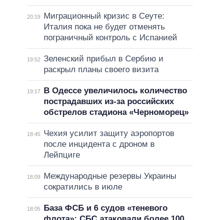
Миграционный кризис в Сеуте:
20:19
Италия пока не будет отменять
пограничный контроль с Испанией
Зеленский прибыл в Сербию и
19:52
раскрыл планы своего визита
В Одессе увеличилось количество
19:17
пострадавших из-за российских
обстрелов стадиона «Черноморец»
Чехия усилит защиту аэропортов
18:45
после инцидента с дроном в
Лейпциге
Международные резервы Украины
18:09
сократились в июле
База ФСБ и 6 судов «теневого
18:05
флота»: СБС атаковали более 100