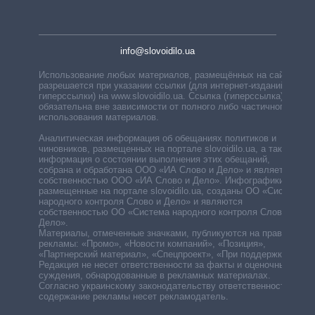
info@slovoidilo.ua
Использование любых материалов, размещённых на сайте,
разрешается при указании ссылки (для интернет-изданий —
гиперссылки) на www.slovoidilo.ua. Ссылка (гиперссылка)
обязательна вне зависимости от полного либо частичного
использования материалов.
Аналитическая информация об обещаниях политиков и
чиновников, размещенных на портале slovoidilo.ua, а также
информация о состоянии выполнения этих обещаний,
собрана и обработана ООО «ИА Слово и Дело» и является
собственностью ООО «ИА Слово и Дело». Инфографики,
размещенные на портале slovoidilo.ua, созданы ОО «Система
народного контроля Слово и Дело» и являются
собственностью ОО «Система народного контроля Слово и
Дело».
Материалы, отмеченные значками, публикуются на правах
рекламы: «Промо», «Новости компаний», «Позиция»,
«Партнерский материал», «Спецпроект», «При поддержке».
Редакция не несет ответственности за факты и оценочные
суждения, обнародованные в рекламных материалах.
Согласно украинскому законодательству ответственность за
содержание рекламы несет рекламодатель.