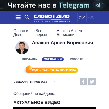
УКР
РОС
НОВОСТИ
Слово и
›
Все
›
Аваков Арсен
Дело
персоны
Борисович
ОБЕЩАНИЯ
ЛЕНТА
ПОЛИТИКА
Аваков Арсен Борисович
СОБЫТИЯ
ЭКОНОМИКА
ПОЛИТИКИ
СТАТЬИ
ОБЩЕСТВО
ПРОФИЛЬ
ОБЕЩАНИЯ
НОВОСТИ
ИНФОГРАФИКА
МНЕНИЯ
МИР
ВСЕ ПОЛИТИКИ
ОБЗОРЫ
ПРЕЗИДЕНТ И ОФИС
ПОДПИСАТЬСЯ НА ПОЛИТИКА
ВИДЕО
ДАЙДЖЕСТЫ
ВЕРХОВНАЯ РАДА
ОБЕЩАНИЯ В ПРОЦЕССЕ
ПОДДЕРЖАТЬ
КАБИНЕТ МИНИСТРОВ
ВЫПОЛНЕННЫЕ ОБЕЩАНИЯ
ГЛАВЫ ОБЛАДМИНИСТРАЦИЙ
Обещаний не найдено.
СРАВНЕНИЕ ПОЛИТИКОВ
МЭРЫ
НЕВЫПОЛНЕННЫЕ ОБЕЩАНИЯ
АКТУАЛЬНОЕ ВИДЕО
ВСЕ ПЕРСОНЫ
ОБЕЩАНИЯ В ПРОЦЕССЕ