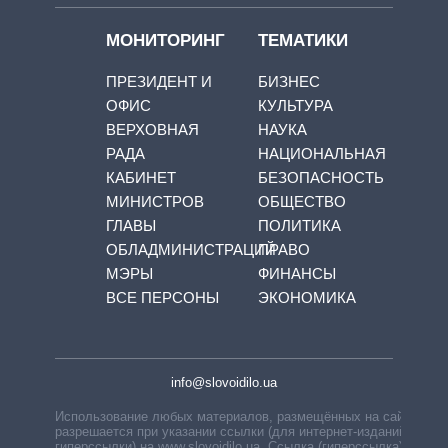
МОНИТОРИНГ
ТЕМАТИКИ
ПРЕЗИДЕНТ И
БИЗНЕС
ОФИС
КУЛЬТУРА
ВЕРХОВНАЯ
НАУКА
РАДА
НАЦИОНАЛЬНАЯ
КАБИНЕТ
БЕЗОПАСНОСТЬ
МИНИСТРОВ
ОБЩЕСТВО
ГЛАВЫ
ПОЛИТИКА
ОБЛАДМИНИСТРАЦИЙ
ПРАВО
МЭРЫ
ФИНАНСЫ
ВСЕ ПЕРСОНЫ
ЭКОНОМИКА
info@slovoidilo.ua
Использование любых материалов, размещённых на сайте,
разрешается при указании ссылки (для интернет-изданий —
гиперссылки) на www.slovoidilo.ua. Ссылка (гиперссылка)