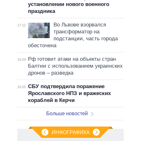
установлении нового военного
праздника
Во Львове взорвался
17:12
трансформатор на
подстанции, часть города
обесточена
Рф готовит атаки на объекты стран
16:59
Балтии с использованием украинских
дронов – разведка
СБУ подтвердила поражение
16:55
Ярославского НПЗ и вражеских
кораблей в Керчи
Больше новостей
ИНФОГРАФИКА