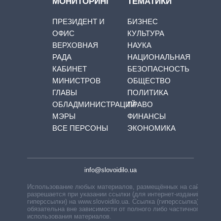
МОНИТОРИНГ
ТЕМАТИКИ
ПРЕЗИДЕНТ И
БИЗНЕС
ОФИС
КУЛЬТУРА
ВЕРХОВНАЯ
НАУКА
РАДА
НАЦИОНАЛЬНАЯ
КАБИНЕТ
БЕЗОПАСНОСТЬ
МИНИСТРОВ
ОБЩЕСТВО
ГЛАВЫ
ПОЛИТИКА
ОБЛАДМИНИСТРАЦИЙ
ПРАВО
МЭРЫ
ФИНАНСЫ
ВСЕ ПЕРСОНЫ
ЭКОНОМИКА
info@slovoidilo.ua
Использование любых материалов, размещённых на сайте,
разрешается при указании ссылки (для интернет-изданий —
гиперссылки) на www.slovoidilo.ua. Ссылка (гиперссылка)
обязательна вне зависимости от полного либо частичного
использования материалов.