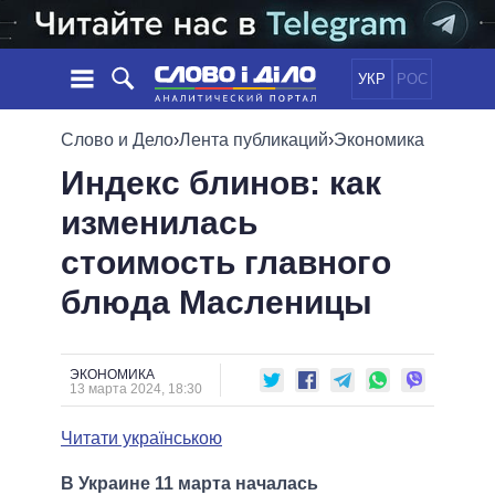
УКР
РОС
НОВОСТИ
Слово и Дело
›
Лента публикаций
›
Экономика
Индекс блинов: как
ОБЕЩАНИЯ
ЛЕНТА
ПОЛИТИКА
изменилась
СОБЫТИЯ
ЭКОНОМИКА
ПОЛИТИКИ
стоимость главного
СТАТЬИ
ОБЩЕСТВО
ИНФОГРАФИКА
МНЕНИЯ
МИР
ВСЕ ПОЛИТИКИ
блюда Масленицы
ОБЗОРЫ
ПРЕЗИДЕНТ И ОФИС
ВИДЕО
ДАЙДЖЕСТЫ
ВЕРХОВНАЯ РАДА
ЭКОНОМИКА
ПОДДЕРЖАТЬ
КАБИНЕТ МИНИСТРОВ
13 марта 2024, 18:30
ГЛАВЫ ОБЛАДМИНИСТРАЦИЙ
СРАВНЕНИЕ ПОЛИТИКОВ
Читати українською
МЭРЫ
ВСЕ ПЕРСОНЫ
В Украине 11 марта началась