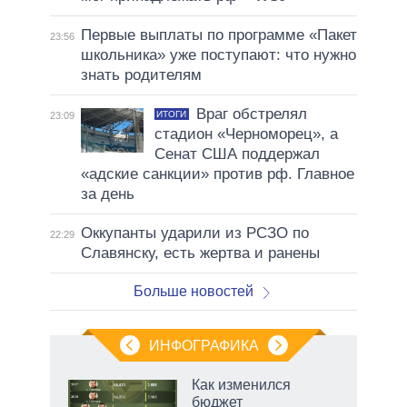
Первые выплаты по программе «Пакет
23:56
школьника» уже поступают: что нужно
знать родителям
Враг обстрелял
ИТОГИ
23:09
стадион «Черноморец», а
Сенат США поддержал
«адские санкции» против рф. Главное
за день
Оккупанты ударили из РСЗО по
22:29
Славянску, есть жертва и ранены
Больше новостей
ИНФОГРАФИКА
еля
Как изменился
бюджет