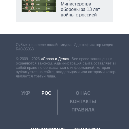
Министерства
обороны за 13 лет
войны с россией
Субъект в сфере онлайн-медиа. Идентификатор медиа –
R40-05063
© 2009—2026
«Слово и Дело»
.
Все права защищены и
охраняются законом. Администрация сайта оставляет за
собой право не соглашаться с информацией, которая
публикуется на сайте, владельцами или авторами которой
являются третьи лица.
УКР
РОС
О НАС
КОНТАКТЫ
ПРАВИЛА