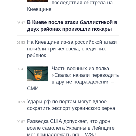
последствия обстрела на
Киевщине
В Киеве после атаки баллистикой в
03:47
двух районах произошли пожары
На Киевщине из-за российской атаки
02:53
погибли три человека, среди них
ребенок
Часть военных из полка
02:41
«Скала» начали переводить
в другие подразделения –
СМИ
Удары рф по портам могут вдвое
01:59
сократить экспорт украинского зерна
Разведка США допускает, что дрон
00:57
возле самолета Украины в Лейпциге
мог принадлежать рф – WSJ