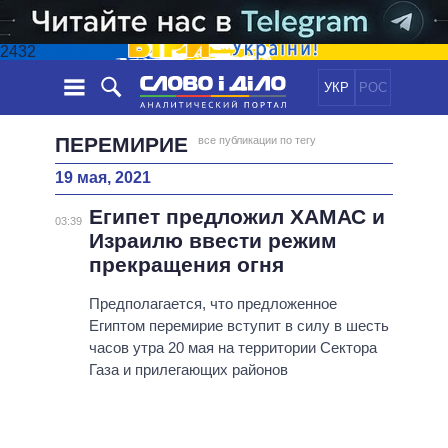
2432
УКР
РОС
НОВОСТИ
ПЕРЕМИРИЕ
все публикации по тегу
19 мая, 2021
ОБЕЩАНИЯ
ЛЕНТА
ПОЛИТИКА
Египет предложил ХАМАС и
СОБЫТИЯ
ЭКОНОМИКА
03:39
ПОЛИТИКИ
Израилю ввести режим
СТАТЬИ
ОБЩЕСТВО
прекращения огня
ИНФОГРАФИКА
МНЕНИЯ
МИР
ВСЕ ПОЛИТИКИ
ОБЗОРЫ
Предполагается, что предложенное
ПРЕЗИДЕНТ И ОФИС
ВИДЕО
Египтом перемирие вступит в силу в шесть
ДАЙДЖЕСТЫ
ВЕРХОВНАЯ РАДА
часов утра 20 мая на территории Сектора
ПОДДЕРЖАТЬ
КАБИНЕТ МИНИСТРОВ
Газа и прилегающих районов
ГЛАВЫ ОБЛАДМИНИСТРАЦИЙ
СРАВНЕНИЕ ПОЛИТИКОВ
МЭРЫ