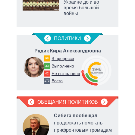
Украине до и во
время большой
ic
войны
ПОЛИТИКИ
вич
Рудик Кира Александровна
К
В процессе
98
65
57
Выполнено
33
19%
24
Не выполнено
42
о
выполнено
19
Всего
173
ОБЕЩАНИЯ ПОЛИТИКОВ
Сибига пообещал
ми,
продолжать помогать
прифронтовым громадам