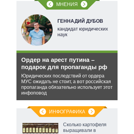
МНЕНИЯ
овым
акам.
Н
ГЕННАДИЙ ДУБОВ
кандидат юридических
наук
ли
Ордер на арест путина –
Рос
ти в
подарок для пропаганды рф
нич
Укр
Юридических последствий от ордера
МУС ожидать не стоит, а вот российская
ь с
Разм
пропаганда обязательно использует этот
 это
терр
инфоповод
 для
Минс
сове
ИНФОГРАФИКА
Сколько картофеля
о
выращивали в