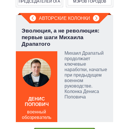
ПРЕДСЕДАТЕЛЕЙ ОГА
МЭРОВ ГОРОДОВ
АВТОРСКИЕ КОЛОНКИ
а ли
Эволюция, а не революция:
«Кр
?
первые шаги Михаила
как
Драпатого
гум
 и
о
Михаил Драпатый
продолжает
 но
ключевые
на к
наработки, начатые
при предыдущем
руем
военном
руководстве.
от
Колонка Дениса
Поповича
ДЕНИС
Д
ПОПОВИЧ
ПО
военный
в
щита
обозреватель
обо
 сети