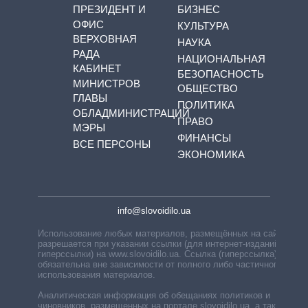
ПРЕЗИДЕНТ И
БИЗНЕС
ОФИС
КУЛЬТУРА
ВЕРХОВНАЯ
НАУКА
РАДА
НАЦИОНАЛЬНАЯ
КАБИНЕТ
БЕЗОПАСНОСТЬ
МИНИСТРОВ
ОБЩЕСТВО
ГЛАВЫ
ПОЛИТИКА
ОБЛАДМИНИСТРАЦИЙ
ПРАВО
МЭРЫ
ФИНАНСЫ
ВСЕ ПЕРСОНЫ
ЭКОНОМИКА
info@slovoidilo.ua
Использование любых материалов, размещённых на сайте,
разрешается при указании ссылки (для интернет-изданий —
гиперссылки) на www.slovoidilo.ua. Ссылка (гиперссылка)
обязательна вне зависимости от полного либо частичного
использования материалов.
Аналитическая информация об обещаниях политиков и
чиновников, размещенных на портале slovoidilo.ua, а также