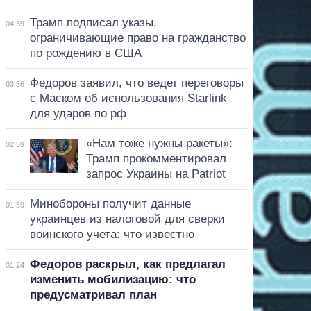
Трамп подписал указы,
04:39
ограничивающие право на гражданство
по рождению в США
Федоров заявил, что ведет переговоры
03:56
с Маском об использования Starlink
для ударов по рф
«Нам тоже нужны ракеты»:
02:59
Трамп прокомментировал
запрос Украины на Patriot
Минобороны получит данные
01:59
украинцев из налоговой для сверки
воинского учета: что известно
Федоров раскрыл, как предлагал
01:24
изменить мобилизацию: что
предусматривал план