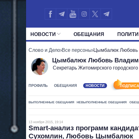
НОВОСТИ
ОБЕЩАНИЯ
ПОЛИТИ
ВСЕ ПОЛИТИКИ
ПРЕЗИДЕНТ И ОФ
Слово и Дело
›
Все персоны
›
Цымбалюк Любовь
Цымбалюк Любовь Владим
Секретарь Житомирского городского
ПРОФИЛЬ
ОБЕЩАНИЯ
НОВОСТИ
ПОДПИСА
ВЫПОЛНЕННЫЕ ОБЕЩАНИЯ
НЕВЫПОЛНЕННЫЕ ОБЕЩАНИЯ
ОБЕЩ
13 ноября 2015, 19:14
Smart-анализ программ кандида
Сухомлин, Любовь Цымбалюк