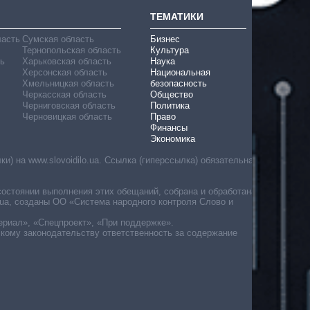
ТЕМАТИКИ
ласть
Сумская область
Бизнес
Тернопольская область
Культура
ь
Харьковская область
Наука
Херсонская область
Национальная
Хмельницкая область
безопасность
Черкасская область
Общество
Черниговская область
Политика
Черновицкая область
Право
Финансы
Экономика
) на www.slovoidilo.ua. Ссылка (гиперссылка) обязательна
состоянии выполнения этих обещаний, собрана и обработана
ua, созданы ОО «Система народного контроля Слово и
ериал», «Спецпроект», «При поддержке».
скому законодательству ответственность за содержание