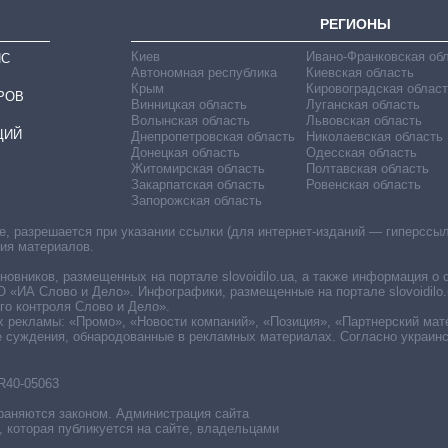
РЕГИОНЫ
Киев
Ивано-Франковская об
ИС
Автономная республика
Киевская область
Крым
Кировоградская област
РОВ
Винницкая область
Луганская область
Волынская область
Львовская область
ЦИЙ
Днепропетровская область
Николаевская область
Донецкая область
Одесская область
Житомирская область
Полтавская область
Закарпатская область
Ровенская область
Запорожская область
 разрешается при указании ссылки (для интернет-изданий — гиперссылки
ния материалов.
овников, размещенных на портале slovoidilo.ua, а также информация о 
«ИА Слово и Дело». Инфографики, размещенные на портале slovoidilo.
о контроля Слово и Дело».
х рекламы: «Промо», «Новости компаний», «Позиция», «Партнерский мат
е суждения, обнародованные в рекламных материалах. Согласно украин
R40-05063
раняются законом. Администрация сайта
, которая публикуется на сайте, владельцами