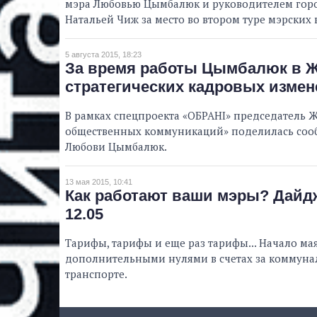
мэра Любовью Цымбалюк и руководителем гор
Натальей Чиж за место во втором туре мэрских 
5 августа 2015, 18:23
За время работы Цымбалюк в 
стратегических кадровых измен
В рамках спецпроекта «ОБРАНІ» председатель 
общественных коммуникаций» поделилась сооб
Любови Цымбалюк.
13 мая 2015, 10:41
Как работают ваши мэры? Дайдж
12.05
Тарифы, тарифы и еще раз тарифы... Начало ма
дополнительными нулями в счетах за коммунал
транспорте.