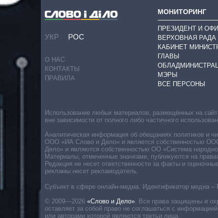
МОНИТОРИНГ
ПРЕЗИДЕНТ И ОФ
УКР
РОС
ВЕРХОВНАЯ РАДА
КАБИНЕТ МИНИСТ
ГЛАВЫ
О НАС
ОБЛАДМИНИСТРА
КОНТАКТЫ
МЭРЫ
ПРАВИЛА
ВСЕ ПЕРСОНЫ
Использование любых материалов, размещённых на сайте,
вне зависимости от полного либо частичного использова
Аналитическая информация об обещаниях политиков и чин
ООО «ИА Слово и Дело» и является собственностью ООО 
Дело» и являются собственностью ОО «Система народног
Материалы, отмеченные значками, публикуются на права
Редакция не несет ответственности за факты и оценочны
рекламы несет рекламодатель.
Субъект в сфере онлайн-медиа. Идентификатор медиа – 
© 2009—2026
«Слово и Дело»
.
Все права защищены и ох
оставляет за собой право не соглашаться с информацией
или авторами которой являются третьи лица.