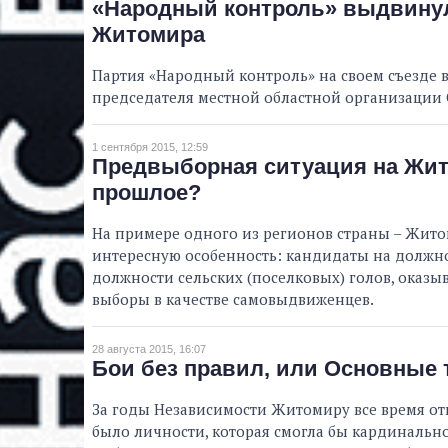
«Народный контроль» выдвинул
Житомира
Партия «Народный контроль» на своем съезде
председателя местной областной организации 
1 сентября 2015, 12:59
Предвыборная ситуация на Жит
прошлое?
На примере одного из регионов страны – Жито
интересную особенность: кандидаты на должнос
должности сельских (поселковых) голов, оказы
выборы в качестве самовыдвиженцев.
28 августа 2015, 16:07
Бои без правил, или Основные
За годы Независимости Житомиру все время отк
было личности, которая смогла бы кардинально