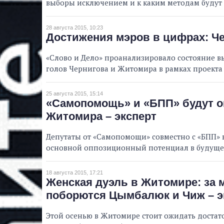
выборы исключением и к каким методам будут
28 августа 2015, 10:23
Достижения мэров в цифрах: Ч
«Слово и Дело» проанализировало состояние 
голов Чернигова и Житомира в рамках проекта
25 августа 2015, 15:14
«Самопомощь» и «БПП» будут о
Житомира – эксперт
Депутаты от «Самопомощи» совместно с «БПП» в
основной оппозиционный потенциал в будущем
18 августа 2015, 17:21
Женская дуэль в Житомире: за 
поборются Цымбалюк и Чиж – э
Этой осенью в Житомире стоит ожидать достат