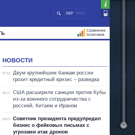
УКР
РОС
Сравнение
ТЬ
политиков
СТРАЦИЙ
МЭРЫ
ВСЕ ПЕРСОНЫ
НОВОСТИ
Двум крупнейшим банкам россии
07:51
грозит кредитный кризис – разведка
США расширили санкции против Кубы
05:17
из-за военного сотрудничества с
россией, Китаем и Ираном
Советник президента предупредил
04:57
бизнес о фейковых письмах с
угрозами атак дронов