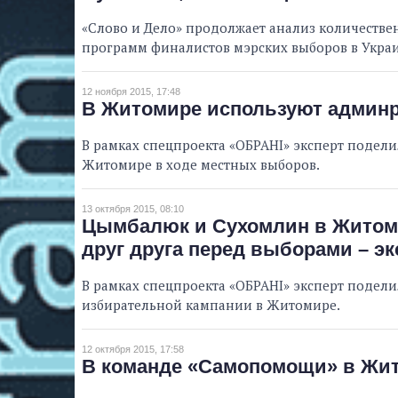
«Слово и Дело» продолжает анализ количеств
программ финалистов мэрских выборов в Укра
12 ноября 2015, 17:48
В Житомире используют админре
В рамках спецпроекта «ОБРАНІ» эксперт подел
Житомире в ходе местных выборов.
13 октября 2015, 08:10
Цымбалюк и Сухомлин в Житоми
друг друга перед выборами – эк
В рамках спецпроекта «ОБРАНІ» эксперт подел
избирательной кампании в Житомире.
12 октября 2015, 17:58
В команде «Самопомощи» в Жит