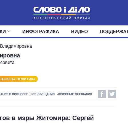
КИ
ИНФОГРАФИКА
ВИДЕО
ПОДДЕРЖА
ИС
ЛЕНТА
ВЕРХОВНАЯ РАДА
СОБЫТИЯ
СТАТЬИ
КАБИНЕТ МИНИСТРОВ
МНЕНИЯ
ОБЗОРЫ
ГЛАВЫ ОБЛАДМИНИ
ДАЙДЖЕСТЫ
 Владимировна
ировна
ПОЛИТИКА
ДЕПУТАТЫ
ЭКОНОМИКА
КОМИТЕТЫ
ФРАКЦИИ
ОБЩЕСТВО
ОКРУГА
МИР
 совета
ТЬСЯ НА ПОЛИТИКА
АНИЯ В ПРОЦЕССЕ
ВСЕ ОБЕЩАНИЯ
АРХИВНЫЕ ОБЕЩАНИЯ
тов в мэры Житомира: Сергей