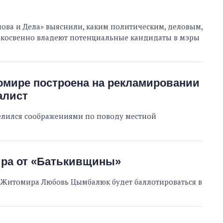
лова и Дела» выяснили, каким политическим, деловым,
 косвенно владеют потенциальные кандидаты в мэры
омире построена на рекламировании
алист
Сколько
елился соображениями по поводу местной
картофеля
выращивали в
Украине до и во
время большой
войны
ра от «Батькивщины»
Житомира Любовь Цымбалюк будет баллотироваться в