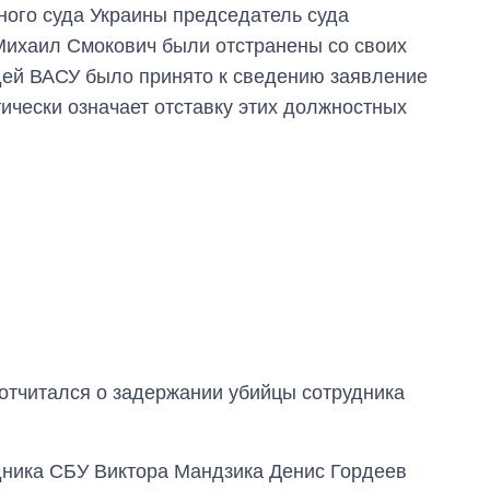
ого суда Украины председатель суда
Михаил Смокович были отстранены со своих
удей ВАСУ было принято к сведению заявление
тически означает отставку этих должностных
Как изменился
бюджет
Министерства
отчитался о задержании убийцы сотрудника
обороны за 13 лет
войны с россией
дника СБУ Виктора Мандзика Денис Гордеев