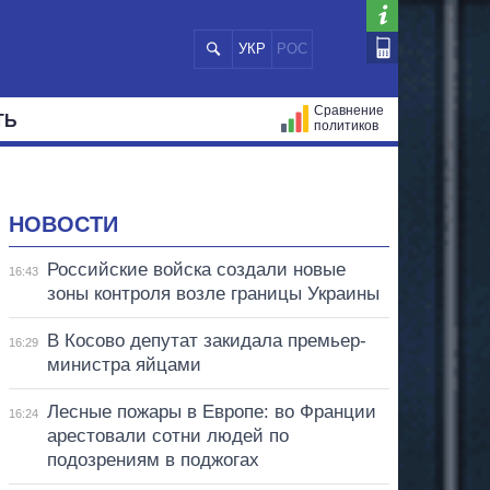
УКР
РОС
Сравнение
ТЬ
политиков
СТРАЦИЙ
МЭРЫ
ВСЕ ПЕРСОНЫ
НОВОСТИ
Российские войска создали новые
16:43
зоны контроля возле границы Украины
В Косово депутат закидала премьер-
16:29
министра яйцами
Лесные пожары в Европе: во Франции
16:24
арестовали сотни людей по
подозрениям в поджогах