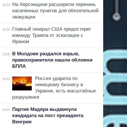
На Херсонщине расширили перечень
15:53
населенных пунктов для обязательной
эвакуации
Главный генерал США предостерег
15:34
команду Трампа от эскалации с
Ираном
В Молдове раздался взрыв,
15:09
правоохранители нашли обломки
БПЛА
Россия ударила по
14:42
немецкому бизнесу в
Украине, есть масштабные
разрушения
Партия Мадяра выдвинула
14:33
кандидата на пост президента
Венгрии