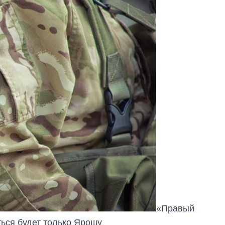
«Правый
ться будет только Ярошу