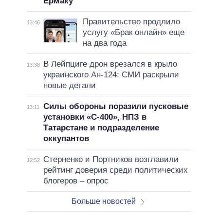
Ермаку
Правительство продлило
13:46
услугу «Брак онлайн» еще
на два года
В Лейпциге дрон врезался в крыло
13:38
украинского Ан-124: СМИ раскрыли
новые детали
Силы обороны поразили пусковые
13:11
установки «С-400», НПЗ в
Татарстане и подразделение
оккупантов
Стерненко и Портников возглавили
12:52
рейтинг доверия среди политических
блогеров – опрос
Больше новостей