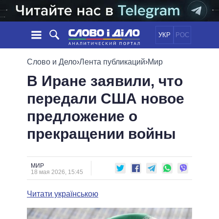
УКР
РОС
НОВОСТИ
Слово и Дело
›
Лента публикаций
›
Мир
В Иране заявили, что
ОБЕЩАНИЯ
ЛЕНТА
ПОЛИТИКА
передали США новое
СОБЫТИЯ
ЭКОНОМИКА
ПОЛИТИКИ
предложение о
СТАТЬИ
ОБЩЕСТВО
ИНФОГРАФИКА
МНЕНИЯ
МИР
ВСЕ ПОЛИТИКИ
прекращении войны
ОБЗОРЫ
ПРЕЗИДЕНТ И ОФИС
ВИДЕО
ДАЙДЖЕСТЫ
ВЕРХОВНАЯ РАДА
МИР
ПОДДЕРЖАТЬ
КАБИНЕТ МИНИСТРОВ
18 мая 2026, 15:45
ГЛАВЫ ОБЛАДМИНИСТРАЦИЙ
СРАВНЕНИЕ ПОЛИТИКОВ
Читати українською
МЭРЫ
ВСЕ ПЕРСОНЫ