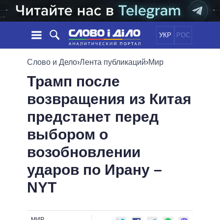
УКР
РОС
НОВОСТИ
Слово и Дело
›
Лента публикаций
›
Мир
Трамп после
ОБЕЩАНИЯ
ЛЕНТА
ПОЛИТИКА
возвращения из Китая
СОБЫТИЯ
ЭКОНОМИКА
ПОЛИТИКИ
предстанет перед
СТАТЬИ
ОБЩЕСТВО
ИНФОГРАФИКА
МНЕНИЯ
МИР
ВСЕ ПОЛИТИКИ
выбором о
ОБЗОРЫ
ПРЕЗИДЕНТ И ОФИС
возобновлении
ВИДЕО
ДАЙДЖЕСТЫ
ВЕРХОВНАЯ РАДА
ударов по Ирану –
ПОДДЕРЖАТЬ
КАБИНЕТ МИНИСТРОВ
NYT
ГЛАВЫ ОБЛАДМИНИСТРАЦИЙ
СРАВНЕНИЕ ПОЛИТИКОВ
МЭРЫ
ВСЕ ПЕРСОНЫ
МИР