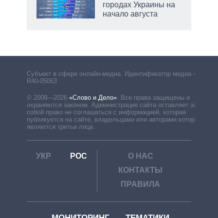
городах Украины на
начало августа
рф
Субъект в сфере онлайн-медиа. Идентификатор медиа –
R40-05063
© 2009—2026
«Слово и Дело»
.
Все права защищены и
охраняются законом. Администрация сайта оставляет за
собой право не соглашаться с информацией, которая
публикуется на сайте, владельцами или авторами которой
являются третьи лица.
УКР
РОС
О НАС
КОНТАКТЫ
ПРАВИЛА
МОНИТОРИНГ
ТЕМАТИКИ