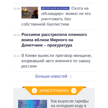
Охота на
АВТОРСКАЯ КОЛОНКА
15:28
«Искандер»: можно ли его
уничтожить без
собственной баллистики
Россияне расстреляли пленного
15:15
воина вблизи Мирного на
Донетчине – прокуратура
В Киеве вынесли приговор женщине,
15:14
взорвавшей авто военного по заказу
россиян
Больше новостей
ИНФОГРАФИКА
еля
Как выросли тарифы
на холодную воду в