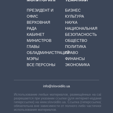
ПРЕЗИДЕНТ И
БИЗНЕС
ОФИС
КУЛЬТУРА
ВЕРХОВНАЯ
НАУКА
РАДА
НАЦИОНАЛЬНАЯ
КАБИНЕТ
БЕЗОПАСНОСТЬ
МИНИСТРОВ
ОБЩЕСТВО
ГЛАВЫ
ПОЛИТИКА
ОБЛАДМИНИСТРАЦИЙ
ПРАВО
МЭРЫ
ФИНАНСЫ
ВСЕ ПЕРСОНЫ
ЭКОНОМИКА
info@slovoidilo.ua
Использование любых материалов, размещённых на сайте,
разрешается при указании ссылки (для интернет-изданий —
гиперссылки) на www.slovoidilo.ua. Ссылка (гиперссылка)
обязательна вне зависимости от полного либо частичного
использования материалов.