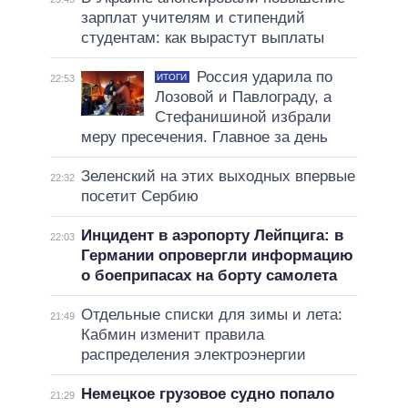
зарплат учителям и стипендий
студентам: как вырастут выплаты
Россия ударила по
ИТОГИ
22:53
Лозовой и Павлограду, а
Стефанишиной избрали
меру пресечения. Главное за день
Зеленский на этих выходных впервые
22:32
посетит Сербию
Инцидент в аэропорту Лейпцига: в
22:03
Германии опровергли информацию
о боеприпасах на борту самолета
Отдельные списки для зимы и лета:
21:49
Кабмин изменит правила
распределения электроэнергии
Немецкое грузовое судно попало
21:29