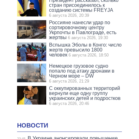
Президент рассказал, сколько
стран присоединилось к
созданию системы FREYJA
6 августа 2026, 20:39
Россияне нанесли удар по
сортировочному центру
Укрпочты в Павлограде, есть
жертвы
6 августа 2026, 19:30
Вспышка Эболы в Конго: число
жертв превысило 1800
человек
6 августа 2026, 18:50
Немецкое грузовое судно
попало под атаку дронами в
Черном море – DW
6 августа 2026, 21:29
С оккупированных территорий
вернули еще одну группу
украинских детей и подростков
6 августа 2026, 20:46
НОВОСТИ
В Украине анонсировали повышение
23:45