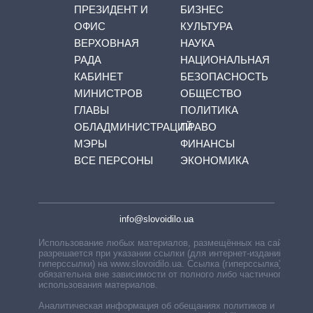
ПРЕЗИДЕНТ И
БИЗНЕС
ОФИС
КУЛЬТУРА
ВЕРХОВНАЯ
НАУКА
РАДА
НАЦИОНАЛЬНАЯ
КАБИНЕТ
БЕЗОПАСНОСТЬ
МИНИСТРОВ
ОБЩЕСТВО
ГЛАВЫ
ПОЛИТИКА
ОБЛАДМИНИСТРАЦИЙ
ПРАВО
МЭРЫ
ФИНАНСЫ
ВСЕ ПЕРСОНЫ
ЭКОНОМИКА
info@slovoidilo.ua
Использование любых материалов, размещённых на сайте,
разрешается при указании ссылки (для интернет-изданий —
гиперссылки) на www.slovoidilo.ua. Ссылка (гиперссылка)
обязательна вне зависимости от полного либо частичного
использования материалов.
Аналитическая информация об обещаниях политиков и