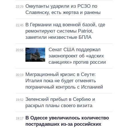
Оккупанты ударили из РСЗО по
22:29
Славянску, есть жертва и ранены
В Германии над военной базой, где
21:45
ремонтируют системы Patriot,
заметили неизвестные БПЛА
Сенат США поддержал
20:55
законопроект об «адских
санкциях» против россии
Миграционный кризис в Сеуте:
20:19
Италия пока не будет отменять
пограничный контроль с Испанией
Зеленский прибыл в Сербию и
19:52
раскрыл планы своего визита
В Одессе увеличилось количество
19:17
пострадавших из-за российских