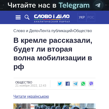
УКР
РОС
НОВОСТИ
Слово и Дело
›
Лента публикаций
›
Общество
В кремле рассказали,
ОБЕЩАНИЯ
ЛЕНТА
ПОЛИТИКА
будет ли вторая
СОБЫТИЯ
ЭКОНОМИКА
ПОЛИТИКИ
волна мобилизации в
СТАТЬИ
ОБЩЕСТВО
ИНФОГРАФИКА
МНЕНИЯ
МИР
ВСЕ ПОЛИТИКИ
рф
ОБЗОРЫ
ПРЕЗИДЕНТ И ОФИС
ВИДЕО
ДАЙДЖЕСТЫ
ВЕРХОВНАЯ РАДА
ОБЩЕСТВО
ПОДДЕРЖАТЬ
КАБИНЕТ МИНИСТРОВ
21 ноября 2022, 12:43
ГЛАВЫ ОБЛАДМИНИСТРАЦИЙ
СРАВНЕНИЕ ПОЛИТИКОВ
Читати українською
МЭРЫ
ВСЕ ПЕРСОНЫ