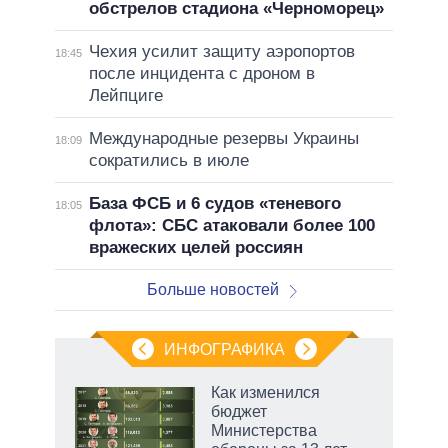
обстрелов стадиона «Черноморец»
Чехия усилит защиту аэропортов
18:45
после инцидента с дроном в
Лейпциге
Международные резервы Украины
18:09
сократились в июле
База ФСБ и 6 судов «теневого
18:05
флота»: СБС атаковали более 100
вражеских целей россиян
Больше новостей
ИНФОГРАФИКА
 как
Как изменился
чипы
бюджет
ды и
Министерства