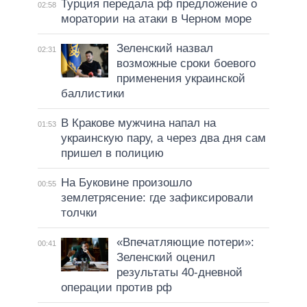
Турция передала рф предложение о
02:58
моратории на атаки в Черном море
Зеленский назвал
02:31
возможные сроки боевого
применения украинской
баллистики
В Кракове мужчина напал на
01:53
украинскую пару, а через два дня сам
пришел в полицию
На Буковине произошло
00:55
землетрясение: где зафиксировали
толчки
«Впечатляющие потери»:
00:41
Зеленский оценил
результаты 40-дневной
операции против рф