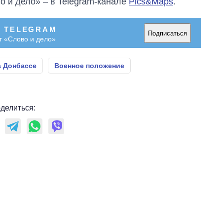
о и дело» – в Telegram-канале
Pics&Maps
.
В TELEGRAM
Подписаться
т «Слово и дело»
а Донбассе
Военное положение
делиться: