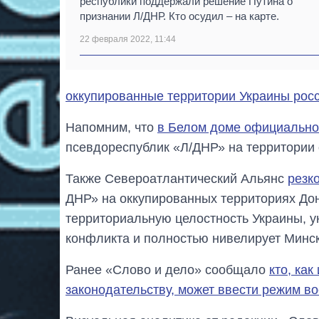
республики поддержали решение Путина о
признании Л/ДНР. Кто осудил – на карте.
22 февраля 2022, 11:44
оккупированные территории Украины росс
Напомним, что
в Белом доме официально
псевдореспублик «Л/ДНР» на территории 
Также Североатлантический Альянс
резк
ДНР» на оккупированных территориях Дон
территориальную целостность Украины, у
конфликта и полностью нивелирует Минск
Ранее «Слово и дело» сообщало
кто, как
законодательству, может ввести режим в