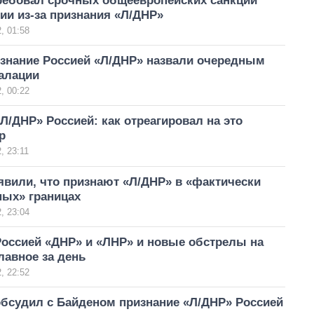
ребовал срочных общеевропейских санкций
ии из-за признания «Л/ДНР»
, 01:58
изнание Россией «Л/ДНР» назвали очередным
алации
, 00:22
Л/ДНР» Россией: как отреагировал на это
р
, 23:11
явили, что признают «Л/ДНР» в «фактически
ных» границах
, 23:04
Россией «ДНР» и «ЛНР» и новые обстрелы на
лавное за день
, 22:52
обсудил с Байденом признание «Л/ДНР» Россией