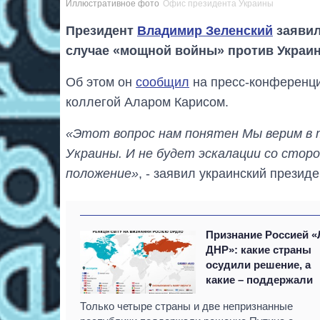
Иллюстративное фото
Офис президента Украины
Президент
Владимир Зеленский
заявил
случае «мощной войны» против Украи
Об этом он
сообщил
на пресс-конференци
коллегой Аларом Карисом.
«Этот вопрос нам понятен Мы верим в 
Украины. И не будет эскалации со стор
положение»
, - заявил украинский президе
Признание Россией «
ДНР»: какие страны
осудили решение, а
какие – поддержали
Только четыре страны и две непризнанные