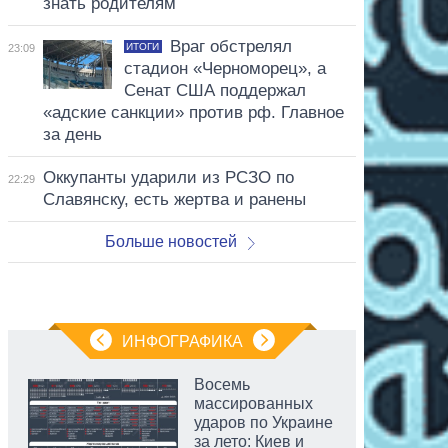
знать родителям
Враг обстрелял
ИТОГИ
23:09
стадион «Черноморец», а
Сенат США поддержал
«адские санкции» против рф. Главное
за день
Оккупанты ударили из РСЗО по
22:29
Славянску, есть жертва и ранены
Больше новостей
ИНФОГРАФИКА
Восемь
массированных
ударов по Украине
за лето: Киев и