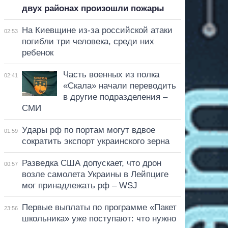
двух районах произошли пожары
На Киевщине из-за российской атаки
02:53
погибли три человека, среди них
ребенок
Часть военных из полка
02:41
«Скала» начали переводить
в другие подразделения –
СМИ
Удары рф по портам могут вдвое
01:59
сократить экспорт украинского зерна
Разведка США допускает, что дрон
00:57
возле самолета Украины в Лейпциге
мог принадлежать рф – WSJ
Первые выплаты по программе «Пакет
23:56
школьника» уже поступают: что нужно