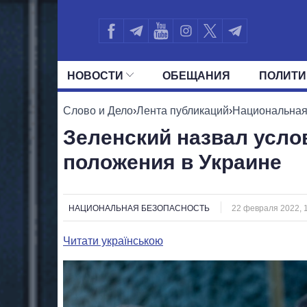
НОВОСТИ
ОБЕЩАНИЯ
ПОЛИТИ
ВСЕ ПОЛИТИКИ
ПРЕЗИДЕНТ И ОФ
Слово и Дело
›
Лента публикаций
›
Национальная
Зеленский назвал усло
положения в Украине
НАЦИОНАЛЬНАЯ БЕЗОПАСНОСТЬ
22 февраля 2022, 
Читати українською