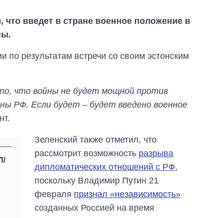
, что введет в стране военное положение в
ны.
и по результатам встречи со своим эстонским
то, что войны не будет мощной против
оны РФ. Если будет – будет введено военное
нт.
Зеленский также отметил, что
рассмотрит возможность
разрыва
Л/
дипломатических отношений с РФ
,
поскольку Владимир Путин 21
От 1 месяца – до 5
февраля
признал «независимость»
лет: кто и как долго
занимал
созданных Россией на время
должность