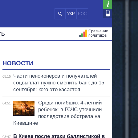
УКР
РОС
Сравнение
ТЬ
политиков
СТРАЦИЙ
МЭРЫ
ВСЕ ПЕРСОНЫ
НОВОСТИ
Части пенсионеров и получателей
05:15
соцвыплат нужно сменить банк до 15
сентября: кого это касается
Среди погибших 4-летний
04:51
ребенок: в ГСЧС уточнили
последствия обстрела на
Киевщине
В Киеве после атаки баллистикой в
03:47