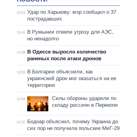
Удар по Харькову: мэр сообщил о 37
13:53
пострадавших
В Румынии отвели угрозу для АЭС,
13:41
но ненадолго
В Одессе выросло количество
13:28
раненых после атаки дронов
В Болгарии объяснили, как
13:03
украинский дрон мог оказаться на ее
территории
Силы обороны ударили по
12:54
складу россиян в Перекопе
Боднар объяснил, почему Украина до
12:32
сих пор не получила польские МиГ-29