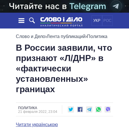
УКР
РОС
НОВОСТИ
Слово и Дело
›
Лента публикаций
›
Политика
В России заявили, что
ОБЕЩАНИЯ
ЛЕНТА
ПОЛИТИКА
признают «Л/ДНР» в
СОБЫТИЯ
ЭКОНОМИКА
ПОЛИТИКИ
«фактически
СТАТЬИ
ОБЩЕСТВО
ИНФОГРАФИКА
МНЕНИЯ
МИР
ВСЕ ПОЛИТИКИ
установленных»
ОБЗОРЫ
ПРЕЗИДЕНТ И ОФИС
границах
ВИДЕО
ДАЙДЖЕСТЫ
ВЕРХОВНАЯ РАДА
ПОДДЕРЖАТЬ
КАБИНЕТ МИНИСТРОВ
ГЛАВЫ ОБЛАДМИНИСТРАЦИЙ
ПОЛИТИКА
СРАВНЕНИЕ ПОЛИТИКОВ
21 февраля 2022, 23:04
МЭРЫ
Читати українською
ВСЕ ПЕРСОНЫ