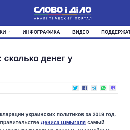
КИ
ИНФОГРАФИКА
ВИДЕО
ПОДДЕРЖА
ИС
ЛЕНТА
ВЕРХОВНАЯ РАДА
СОБЫТИЯ
СТАТЬИ
КАБИНЕТ МИНИСТРОВ
МНЕНИЯ
ОБЗОРЫ
ГЛАВЫ ОБЛАДМИНИ
ДАЙДЖЕСТЫ
: сколько денег у
ПОЛИТИКА
ДЕПУТАТЫ
ЭКОНОМИКА
КОМИТЕТЫ
ФРАКЦИИ
ОБЩЕСТВО
ОКРУГА
МИР
кларации украинских политиков за 2019 год.
в правительстве
Дениса Шмыгаля
самый