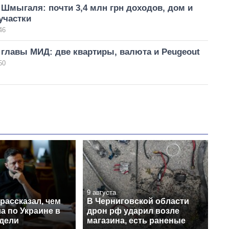
Шмыгаля: почти 3,4 млн грн доходов, дом и
участки
46
 главы МИД: две квартиры, валюта и Peugeout
50
9 августа
рассказал, чем
В Черниговской области
а по Украине в
дрон рф ударил возле
едели
магазина, есть раненые