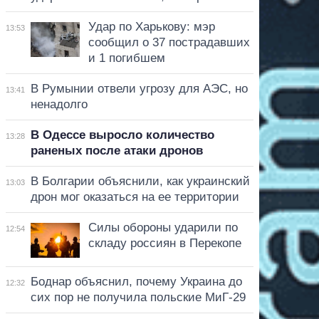
Удар по Харькову: мэр
13:53
сообщил о 37 пострадавших
и 1 погибшем
В Румынии отвели угрозу для АЭС, но
13:41
ненадолго
В Одессе выросло количество
13:28
раненых после атаки дронов
В Болгарии объяснили, как украинский
13:03
дрон мог оказаться на ее территории
Силы обороны ударили по
12:54
складу россиян в Перекопе
Боднар объяснил, почему Украина до
12:32
сих пор не получила польские МиГ-29