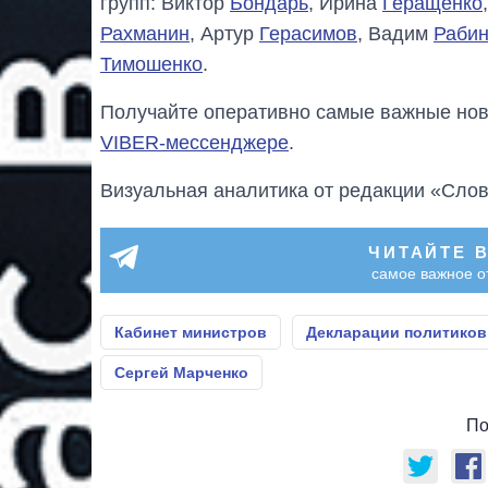
групп: Виктор
Бондарь
, Ирина
Геращенко
Рахманин
, Артур
Герасимов
, Вадим
Рабин
Тимошенко
.
Получайте оперативно самые важные ново
VIBER-мессенджере
.
Визуальная аналитика от редакции «Слов
ЧИТАЙТЕ 
самое важное о
Кабинет министров
Декларации политиков
Сергей Марченко
По