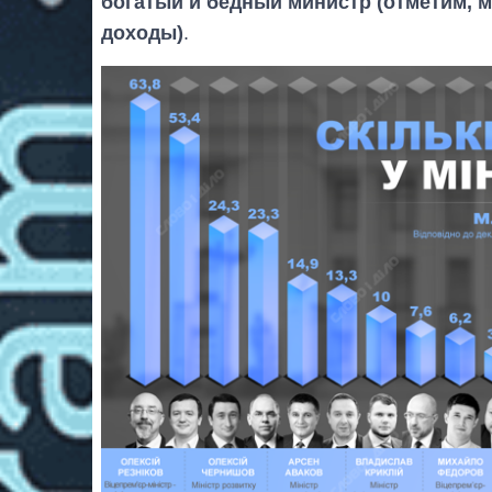
богатый и бедный министр (отметим, 
доходы)
.