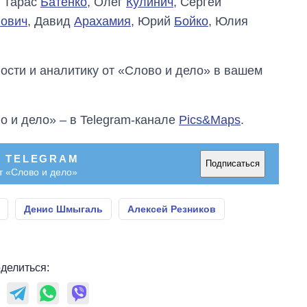
, Тарас
Батенко
, Олег
Кулинич
, Сергей
ович
, Давид
Арахамия
, Юрий
Бойко
, Юлия
сти и аналитику от «Слово и дело» в вашем
о и дело» – в Telegram-канале
Pics&Maps
.
В TELEGRAM
Подписаться
т «Слово и дело»
Денис Шмыгаль
Алексей Резников
делиться: