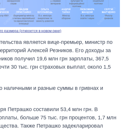
о размера (откроется в новом окне)
ельства является вице-премьер, министр по
ерриторий Алексей Резников. Его доходы за
ников получил 19,6 млн грн зарплаты, 367,5
очти 30 тыс. грн страховых выплат, около 1,5
Сколько
картофеля
выращивали в
ро наличными и разные суммы в гривнах и
Украине до и во
время большой
войны
ря Петрашко составили 53,4 млн грн. В
рплаты, больше 75 тыс. грн процентов, 1,7 млн
ущества. Также Петрашко задекларировал