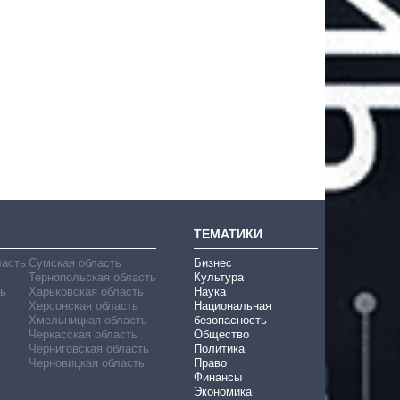
ТЕМАТИКИ
ласть
Сумская область
Бизнес
Тернопольская область
Культура
ь
Харьковская область
Наука
Херсонская область
Национальная
Хмельницкая область
безопасность
Черкасская область
Общество
Черниговская область
Политика
Черновицкая область
Право
Финансы
Экономика