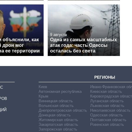
9 августа
 объяснили, как
Одна из самых масштабных
й дрон мог
атак года: часть Одессы
на ее территории
осталась без света
РЕГИОНЫ
Киев
Ивано-Франковская об
ИС
Автономная республика
Киевская область
Крым
Кировоградская област
РОВ
Винницкая область
Луганская область
Волынская область
Львовская область
ЦИЙ
Днепропетровская область
Николаевская область
Донецкая область
Одесская область
Житомирская область
Полтавская область
Закарпатская область
Ровенская область
Запорожская область