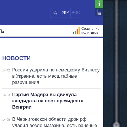
УКР
РОС
Сравнение
ТЬ
политиков
СТРАЦИЙ
МЭРЫ
ВСЕ ПЕРСОНЫ
НОВОСТИ
Россия ударила по немецкому бизнесу
14:42
в Украине, есть масштабные
разрушения
Партия Мадяра выдвинула
14:33
кандидата на пост президента
Венгрии
В Черниговской области дрон рф
14:09
ударил возле магазина, есть раненые