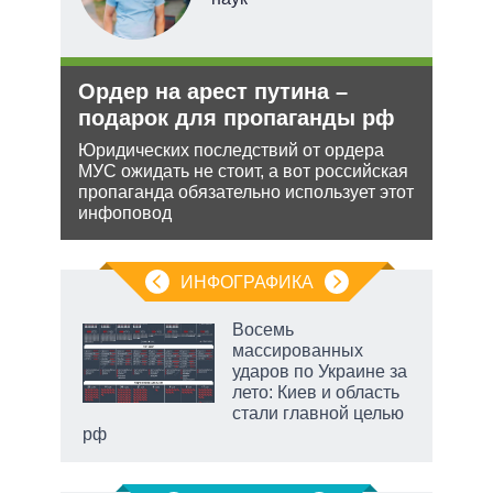
е
Ордер на арест путина –
Укр
аг
подарок для пропаганды рф
дец
теп
Юридических последствий от ордера
МУС ожидать не стоит, а вот российская
Деце
ень
пропаганда обязательно использует этот
позв
инфоповод
кото
без 
ИНФОГРАФИКА
рифы
Восемь
у в
массированных
 на
ударов по Украине за
лето: Киев и область
стали главной целью
рф