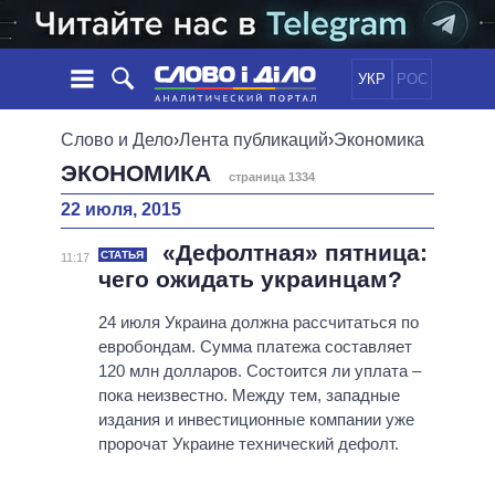
УКР
РОС
НОВОСТИ
Слово и Дело
›
Лента публикаций
›
Экономика
ЭКОНОМИКА
страница 1334
ОБЕЩАНИЯ
ЛЕНТА
ПОЛИТИКА
22 июля, 2015
СОБЫТИЯ
ЭКОНОМИКА
ПОЛИТИКИ
«Дефолтная» пятница:
СТАТЬИ
ОБЩЕСТВО
СТАТЬЯ
11:17
чего ожидать украинцам?
ИНФОГРАФИКА
МНЕНИЯ
МИР
ВСЕ ПОЛИТИКИ
ОБЗОРЫ
ПРЕЗИДЕНТ И ОФИС
24 июля Украина должна рассчитаться по
ВИДЕО
евробондам. Сумма платежа составляет
ДАЙДЖЕСТЫ
ВЕРХОВНАЯ РАДА
120 млн долларов. Состоится ли уплата –
ПОДДЕРЖАТЬ
КАБИНЕТ МИНИСТРОВ
пока неизвестно. Между тем, западные
ГЛАВЫ ОБЛАДМИНИСТРАЦИЙ
издания и инвестиционные компании уже
СРАВНЕНИЕ ПОЛИТИКОВ
пророчат Украине технический дефолт.
МЭРЫ
ВСЕ ПЕРСОНЫ