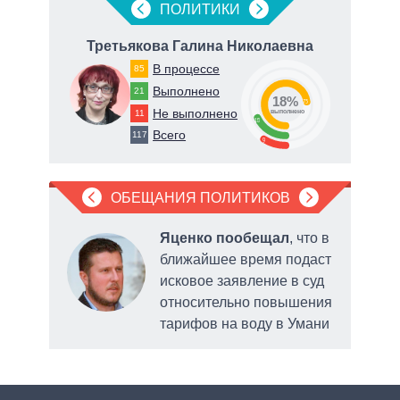
ПОЛИТИКИ
ч
Третьякова Галина Николаевна
В процессе
85
Выполнено
21
18%
73
Не выполнено
11
о
выполнено
18
Всего
117
9
ОБЕЩАНИЯ ПОЛИТИКОВ
л
Яценко пообещал
, что в
ближайшее время подаст
исковое заявление в суд
относительно повышения
тарифов на воду в Умани
выде