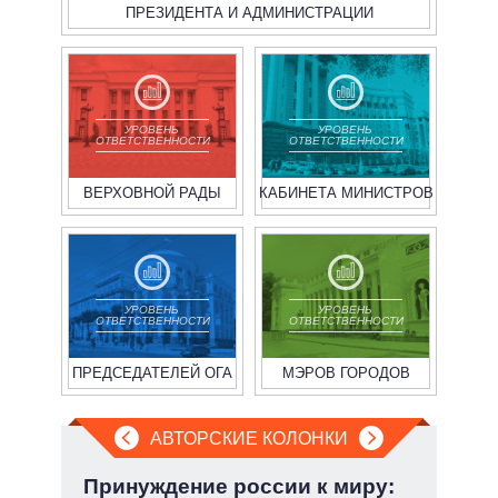
ПРЕЗИДЕНТА И АДМИНИСТРАЦИИ
УРОВЕНЬ
УРОВЕНЬ
ОТВЕТСТВЕННОСТИ
ОТВЕТСТВЕННОСТИ
ВЕРХОВНОЙ РАДЫ
КАБИНЕТА МИНИСТРОВ
УРОВЕНЬ
УРОВЕНЬ
ОТВЕТСТВЕННОСТИ
ОТВЕТСТВЕННОСТИ
ПРЕДСЕДАТЕЛЕЙ ОГА
МЭРОВ ГОРОДОВ
АВТОРСКИЕ КОЛОНКИ
а ли
Принуждение россии к миру:
Эво