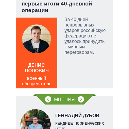
?
первые итоги 40-дневной
пер
операции
Дра
 и
о
За 40 дней
непрерывных
 но
ударов российскую
на к
федерацию не
удалось принудить
руем
к мирным
переговорам.
от
ДЕНИС
Д
ПОПОВИЧ
ПО
военный
в
щита
обозреватель
обо
 сети
МНЕНИЯ
овым
акам.
НОВ
ГЕННАДИЙ ДУБОВ
кандидат юридических
наук