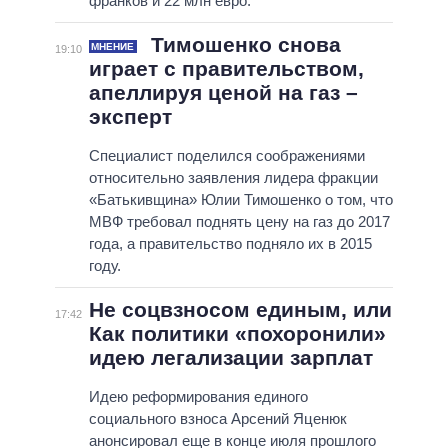
франков и 22 млн евро.
Тимошенко снова
МНЕНИЕ
19:10
играет с правительством,
апеллируя ценой на газ –
эксперт
Специалист поделился соображениями
относительно заявления лидера фракции
«Батькивщина» Юлии Тимошенко о том, что
МВФ требовал поднять цену на газ до 2017
года, а правительство подняло их в 2015
году.
Не соцвзносом единым, или
17:42
Как политики «похоронили»
идею легализации зарплат
Идею реформирования единого
социального взноса Арсений Яценюк
анонсировал еще в конце июля прошлого