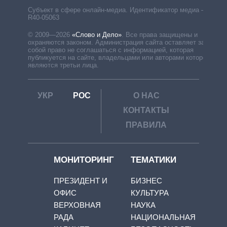
Субъект в сфере онлайн-медиа. Идентификатор медиа –
R40-05063
© 2009—2026
«Слово и Дело»
.
Все права защищены и
охраняются законом. Администрация сайта оставляет за
собой право не соглашаться с информацией, которая
публикуется на сайте, владельцами или авторами которой
являются третьи лица.
УКР
РОС
О НАС
КОНТАКТЫ
ПРАВИЛА
МОНИТОРИНГ
ТЕМАТИКИ
ПРЕЗИДЕНТ И
БИЗНЕС
ОФИС
КУЛЬТУРА
ВЕРХОВНАЯ
НАУКА
РАДА
НАЦИОНАЛЬНАЯ