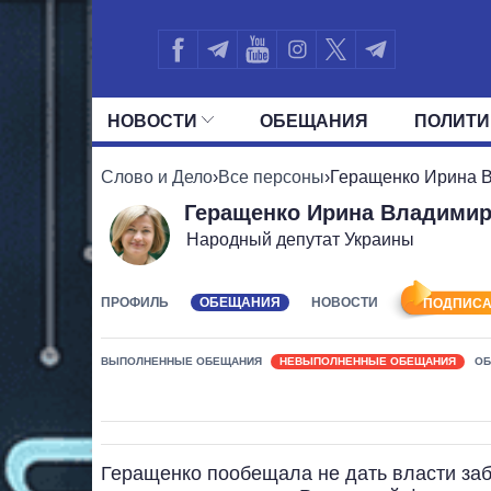
НОВОСТИ
ОБЕЩАНИЯ
ПОЛИТИ
ВСЕ ПОЛИТИКИ
ПРЕЗИДЕНТ И ОФ
Слово и Дело
›
Все персоны
›
Геращенко Ирина 
Геращенко Ирина Владими
Народный депутат Украины
ПРОФИЛЬ
ОБЕЩАНИЯ
НОВОСТИ
ПОДПИСА
ВЫПОЛНЕННЫЕ ОБЕЩАНИЯ
НЕВЫПОЛНЕННЫЕ ОБЕЩАНИЯ
ОБ
Геращенко пообещала не дать власти заб