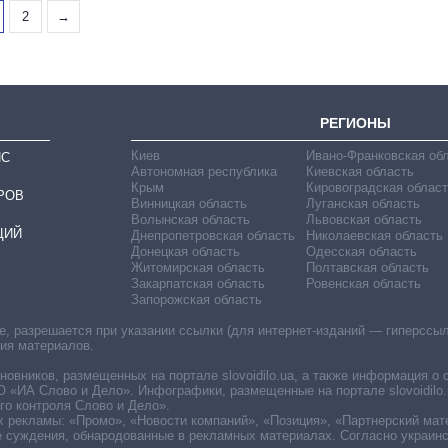
2
→
РЕГИОНЫ
Киев
Ивано-Франковская об
ИС
Автономная республика
Киевская область
Крым
Кировоградская област
РОВ
Винницкая область
Луганская область
Волынская область
Львовская область
ЦИЙ
Днепропетровская область
Николаевская область
Донецкая область
Одесская область
Житомирская область
Полтавская область
Закарпатская область
Ровенская область
Запорожская область
 разрешается при указании ссылки (для интернет-изданий — гиперссылки
ния материалов.
овников, размещенных на портале slovoidilo.ua, а также информация о 
«ИА Слово и Дело». Инфографики, размещенные на портале slovoidilo.
о контроля Слово и Дело».
х рекламы: «Промо», «Новости компаний», «Позиция», «Партнерский мат
е суждения, обнародованные в рекламных материалах. Согласно украин