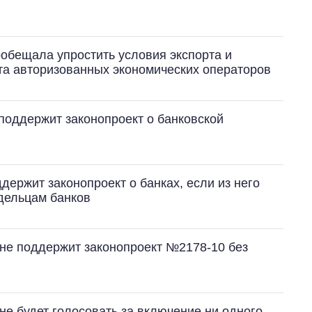
обещала упростить условия экспорта и
та авторизованных экономических операторов
 поддержит законопроект о банковской
Как за 10 лет
изменилось
количество
поступающих в
бакалавриат,
держит законопроект о банках, если из него
магистратуру и
дельцам банков
аспирантуру
не поддержит законопроект №2178-10 без
не будет голосовать за включение ни одного