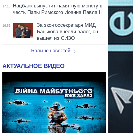
Нацбанк выпустит памятную монету в
17:10
честь Папы Римского Иоанна Павла II
За экс-госсекретаря МИД
16:51
Банькова внесли залог, он
вышел из СИЗО
Больше новостей
АКТУАЛЬНОЕ ВИДЕО