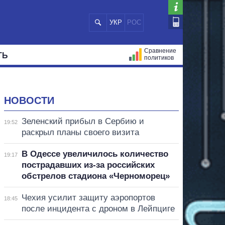
УКР
РОС
Сравнение
ТЬ
политиков
СТРАЦИЙ
МЭРЫ
ВСЕ ПЕРСОНЫ
НОВОСТИ
Зеленский прибыл в Сербию и
19:52
раскрыл планы своего визита
В Одессе увеличилось количество
19:17
пострадавших из-за российских
обстрелов стадиона «Черноморец»
Чехия усилит защиту аэропортов
18:45
после инцидента с дроном в Лейпциге