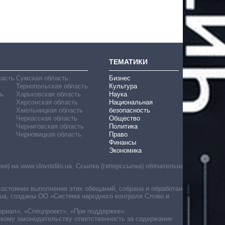
ТЕМАТИКИ
ласть
Сумская область
Бизнес
Тернопольская область
Культура
ь
Харьковская область
Наука
Херсонская область
Национальная
Хмельницкая область
безопасность
Черкасская область
Общество
Черниговская область
Политика
Черновицкая область
Право
Финансы
Экономика
) на www.slovoidilo.ua. Ссылка (гиперссылка) обязательна
состоянии выполнения этих обещаний, собрана и обработана
ua, созданы ОО «Система народного контроля Слово и
ериал», «Спецпроект», «При поддержке».
скому законодательству ответственность за содержание