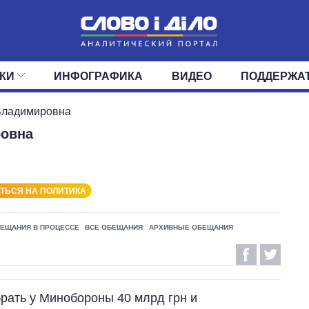
КИ
ИНФОГРАФИКА
ВИДЕО
ПОДДЕРЖА
ИС
ЛЕНТА
ВЕРХОВНАЯ РАДА
СОБЫТИЯ
СТАТЬИ
КАБИНЕТ МИНИСТРОВ
МНЕНИЯ
ОБЗОРЫ
ГЛАВЫ ОБЛАДМИНИ
ДАЙДЖЕСТЫ
Владимировна
ровна
ПОЛИТИКА
ДЕПУТАТЫ
ЭКОНОМИКА
КОМИТЕТЫ
ФРАКЦИИ
ОБЩЕСТВО
ОКРУГА
МИР
ТЬСЯ НА ПОЛИТИКА
ЕЩАНИЯ В ПРОЦЕССЕ
ВСЕ ОБЕЩАНИЯ
АРХИВНЫЕ ОБЕЩАНИЯ
рать у Минобороны 40 млрд грн и