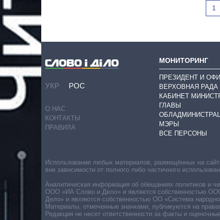
1
МОНИТОРИНГ
ПРЕЗИДЕНТ И ОФ
УКР
РОС
ВЕРХОВНАЯ РАДА
КАБИНЕТ МИНИСТ
ГЛАВЫ
О НАС
ОБЛАДМИНИСТРА
КОНТАКТЫ
МЭРЫ
ПРАВИЛА
ВСЕ ПЕРСОНЫ
Использование любых материалов, размещённых на сайте,
вне зависимости от полного либо частичного использова
Аналитическая информация об обещаниях политиков и чин
ООО «ИА Слово и Дело» и является собственностью ООО 
Дело» и являются собственностью ОО «Система народног
Материалы, отмеченные значками, публикуются на права
Редакция не несет ответственности за факты и оценочны