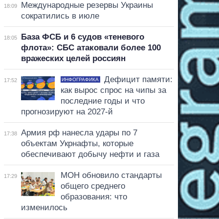
Международные резервы Украины
18:09
сократились в июле
База ФСБ и 6 судов «теневого
18:05
флота»: СБС атаковали более 100
вражеских целей россиян
Дефицит памяти:
ИНФОГРАФИКА
17:52
как вырос спрос на чипы за
последние годы и что
прогнозируют на 2027-й
Армия рф нанесла удары по 7
17:38
объектам Укрнафты, которые
обеспечивают добычу нефти и газа
МОН обновило стандарты
17:29
общего среднего
образования: что
изменилось