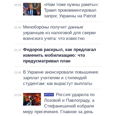
«Нам тоже нужны ракеты»:
02:59
Трамп прокомментировал
запрос Украины на Patriot
Минобороны получит данные
01:59
украинцев из налоговой для сверки
воинского учета: что известно
Федоров раскрыл, как предлагал
01:24
изменить мобилизацию: что
предусматривал план
В Украине анонсировали повышение
23:45
зарплат учителям и стипендий
студентам: как вырастут выплаты
Россия ударила по
ИТОГИ
22:53
Лозовой и Павлограду, а
Стефанишиной избрали
меру пресечения. Главное за день