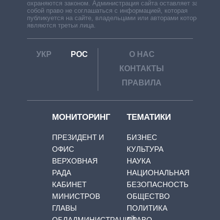
охраняются законом. Администрация сайта оставляет за
собой право не соглашаться с информацией, которая
публикуется на сайте, владельцами или авторами которой
являются третьи лица.
УКР
РОС
О НАС
КОНТАКТЫ
ПРАВИЛА
МОНИТОРИНГ
ТЕМАТИКИ
ПРЕЗИДЕНТ И
БИЗНЕС
ОФИС
КУЛЬТУРА
ВЕРХОВНАЯ
НАУКА
РАДА
НАЦИОНАЛЬНАЯ
КАБИНЕТ
БЕЗОПАСНОСТЬ
МИНИСТРОВ
ОБЩЕСТВО
ГЛАВЫ
ПОЛИТИКА
ОБЛАДМИНИСТРАЦИЙ
ПРАВО