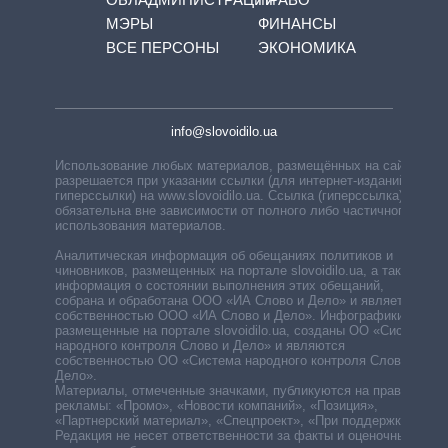
МЭРЫ
ФИНАНСЫ
ВСЕ ПЕРСОНЫ
ЭКОНОМИКА
info@slovoidilo.ua
Использование любых материалов, размещённых на сайте,
разрешается при указании ссылки (для интернет-изданий —
гиперссылки) на www.slovoidilo.ua. Ссылка (гиперссылка)
обязательна вне зависимости от полного либо частичного
использования материалов.
Аналитическая информация об обещаниях политиков и
чиновников, размещенных на портале slovoidilo.ua, а также
информация о состоянии выполнения этих обещаний,
собрана и обработана ООО «ИА Слово и Дело» и является
собственностью ООО «ИА Слово и Дело». Инфографики,
размещенные на портале slovoidilo.ua, созданы ОО «Система
народного контроля Слово и Дело» и являются
собственностью ОО «Система народного контроля Слово и
Дело».
Материалы, отмеченные значками, публикуются на правах
рекламы: «Промо», «Новости компаний», «Позиция»,
«Партнерский материал», «Спецпроект», «При поддержке».
Редакция не несет ответственности за факты и оценочные