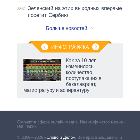
Зеленский на этих выходных впервые
22:32
посетит Сербию
Больше новостей
ИНФОГРАФИКА
Как за 10 лет
изменилось
количество
ет
поступающих в
бакалавриат,
магистратуру и аспирантуру
Субъект в сфере онлайн-медиа. Идентификатор медиа –
R40-05063
© 2009—2026
«Слово и Дело»
.
Все права защищены и