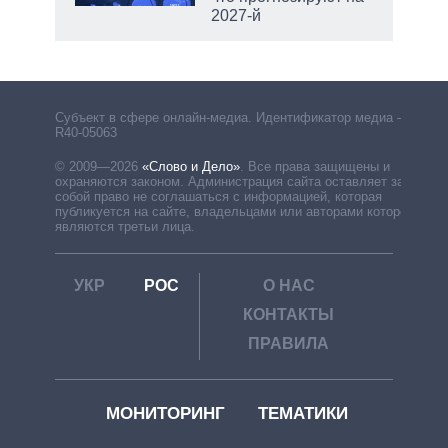
2027-й
Субъект в сфере онлайн-медиа. Идентификатор медиа –
R40-05063
© 2009—2026
«Слово и Дело»
.
Все права защищены и
охраняются законом. Администрация сайта оставляет за
собой право не соглашаться с информацией, которая
публикуется на сайте, владельцами или авторами которой
являются третьи лица.
УКР
РОС
О НАС
КОНТАКТЫ
ПРАВИЛА
МОНИТОРИНГ
ТЕМАТИКИ