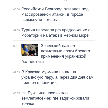
Российский Белгород оказался под
03:56
массированной атакой, в городе
вспыхнули пожары
Турция передала рф предложение о
02:58
моратории на атаки в Черном море
Зеленский назвал
02:31
возможные сроки боевого
применения украинской
баллистики
В Кракове мужчина напал на
01:53
украинскую пару, а через два дня сам
пришел в полицию
На Буковине произошло
00:55
землетрясение: где зафиксировали
толчки