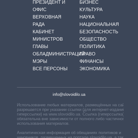
ПРЕЗИДЕНТ И
БИЗНЕС
ОФИС
КУЛЬТУРА
ВЕРХОВНАЯ
НАУКА
РАДА
НАЦИОНАЛЬНАЯ
КАБИНЕТ
БЕЗОПАСНОСТЬ
МИНИСТРОВ
ОБЩЕСТВО
ГЛАВЫ
ПОЛИТИКА
ОБЛАДМИНИСТРАЦИЙ
ПРАВО
МЭРЫ
ФИНАНСЫ
ВСЕ ПЕРСОНЫ
ЭКОНОМИКА
info@slovoidilo.ua
Использование любых материалов, размещённых на сайте,
разрешается при указании ссылки (для интернет-изданий —
гиперссылки) на www.slovoidilo.ua. Ссылка (гиперссылка)
обязательна вне зависимости от полного либо частичного
использования материалов.
Аналитическая информация об обещаниях политиков и
чиновников, размещенных на портале slovoidilo.ua, а также