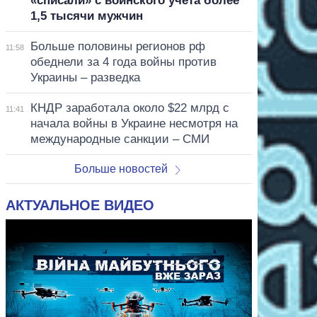
«списали» с воинского учета более
1,5 тысячи мужчин
Больше половины регионов рф
11:58
обеднели за 4 года войны против
Украины – разведка
КНДР заработала около $22 млрд с
11:41
начала войны в Украине несмотря на
международные санкции – СМИ
Больше новостей
АКТУАЛЬНОЕ ВИДЕО