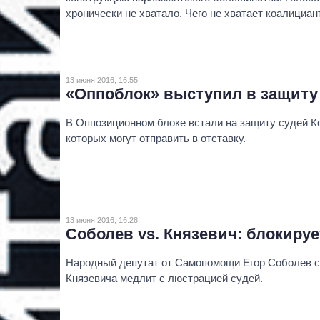
хронически не хватало. Чего не хватает коалициа
13 июня 2016, 16:55
«Оппоблок» выступил в защиту
В Оппозиционном блоке встали на защиту судей К
которых могут отправить в отставку.
13 июня 2016, 16:28
Соболев vs. Князевич: блокиру
Народный депутат от Самопомощи Егор Соболев сч
Князевича медлит с люстрацией судей.