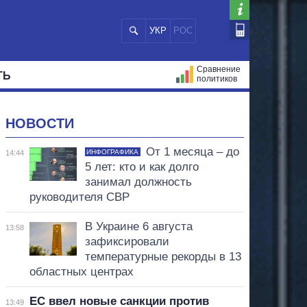
УКР
РОС
Сравнение
ТЬ
политиков
СТРАЦИЙ
МЭРЫ
ВСЕ ПЕРСОНЫ
НОВОСТИ
От 1 месяца – до
ИНФОГРАФИКА
14:44
5 лет: кто и как долго
занимал должность
руководителя СВР
В Украине 6 августа
13:58
зафиксировали
температурные рекорды в 13
областных центрах
ЕС ввел новые санкции против
13:49