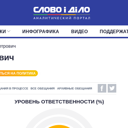
КИ
ИНФОГРАФИКА
ВИДЕО
ПОДДЕРЖА
ИС
ЛЕНТА
ВЕРХОВНАЯ РАДА
СОБЫТИЯ
СТАТЬИ
КАБИНЕТ МИНИСТРОВ
МНЕНИЯ
ОБЗОРЫ
ГЛАВЫ ОБЛАДМИНИ
ДАЙДЖЕСТЫ
етрович
вич
ПОЛИТИКА
ДЕПУТАТЫ
ЭКОНОМИКА
КОМИТЕТЫ
ФРАКЦИИ
ОБЩЕСТВО
ОКРУГА
МИР
ТЬСЯ НА ПОЛИТИКА
АНИЯ В ПРОЦЕССЕ
ВСЕ ОБЕЩАНИЯ
АРХИВНЫЕ ОБЕЩАНИЯ
УРОВЕНЬ ОТВЕТСТВЕННОСТИ (%)