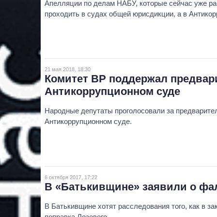
Апелляции по делам НАБУ, которые сейчас уже ра
проходить в судах общей юрисдикции, а в Антико
21 мая 2018, 18:30
Комитет ВР поддержал предвар
Антикоррупционном суде
Народные депутаты проголосовали за предварител
Антикоррупционном суде.
6 октября 2017, 17:22
В «Батькивщине» заявили о ф
В Батькивщине хотят расследования того, как в з
поправка Лозового.