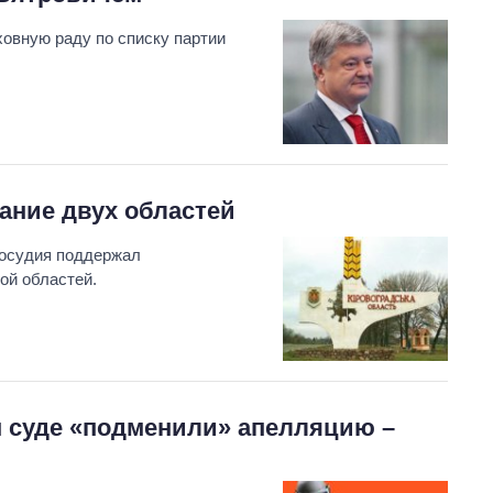
овную раду по списку партии
ание двух областей
восудия поддержал
ой областей.
м суде «подменили» апелляцию –