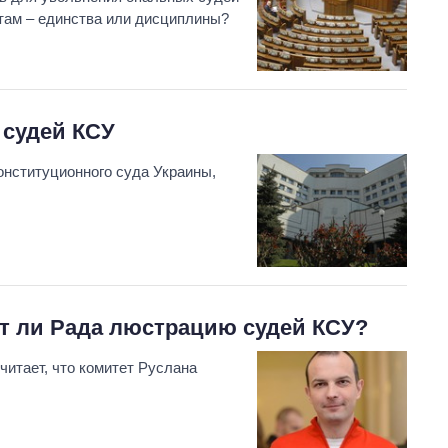
нтам – единства или дисциплины?
 судей КСУ
онституционного суда Украины,
ет ли Рада люстрацию судей КСУ?
итает, что комитет Руслана