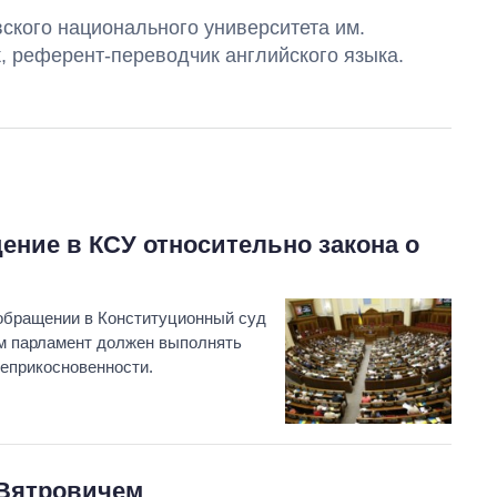
ского национального университета им.
, референт-переводчик английского языка.
ение в КСУ относительно закона о
Экономика ИИ-
гигантов: сколько
стоят и
 обращении в Конституционный суд
зарабатывают
ом парламент должен выполнять
OpenAI и Anthropic
неприкосновенности.
 Вятровичем