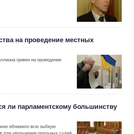
ства на проведение местных
ллиона гривен на проведение
ся ли парламентскому большинству
анно обнажило всю зыбкую
в для увольнения опальных судей