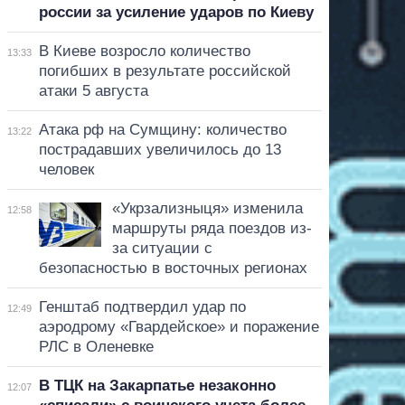
россии за усиление ударов по Киеву
В Киеве возросло количество
13:33
погибших в результате российской
атаки 5 августа
Атака рф на Сумщину: количество
13:22
пострадавших увеличилось до 13
человек
«Укрзализныця» изменила
12:58
маршруты ряда поездов из-
за ситуации с
безопасностью в восточных регионах
Генштаб подтвердил удар по
12:49
аэродрому «Гвардейское» и поражение
РЛС в Оленевке
В ТЦК на Закарпатье незаконно
12:07