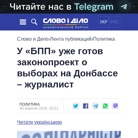
УКР
РОС
НОВОСТИ
Слово и Дело
›
Лента публикаций
›
Политика
У «БПП» уже готов
ОБЕЩАНИЯ
ЛЕНТА
ПОЛИТИКА
законопроект о
СОБЫТИЯ
ЭКОНОМИКА
ПОЛИТИКИ
выборах на Донбассе
СТАТЬИ
ОБЩЕСТВО
ИНФОГРАФИКА
МНЕНИЯ
МИР
ВСЕ ПОЛИТИКИ
– журналист
ОБЗОРЫ
ПРЕЗИДЕНТ И ОФИС
ВИДЕО
ДАЙДЖЕСТЫ
ВЕРХОВНАЯ РАДА
ПОЛИТИКА
ПОДДЕРЖАТЬ
КАБИНЕТ МИНИСТРОВ
30 апреля 2016, 18:21
ГЛАВЫ ОБЛАДМИНИСТРАЦИЙ
СРАВНЕНИЕ ПОЛИТИКОВ
Читати українською
МЭРЫ
ВСЕ ПЕРСОНЫ