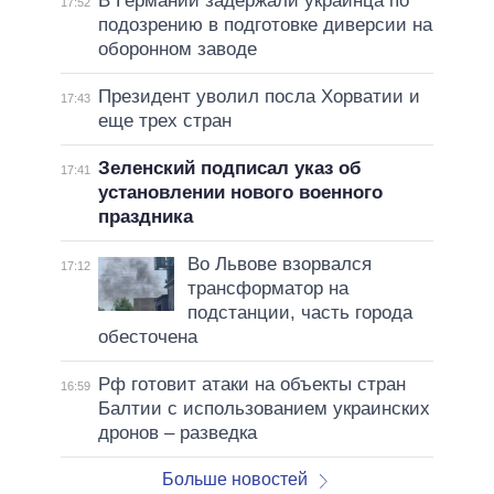
В Германии задержали украинца по
17:52
подозрению в подготовке диверсии на
оборонном заводе
Президент уволил посла Хорватии и
17:43
еще трех стран
Зеленский подписал указ об
17:41
установлении нового военного
праздника
Во Львове взорвался
17:12
трансформатор на
подстанции, часть города
обесточена
Рф готовит атаки на объекты стран
16:59
Балтии с использованием украинских
дронов – разведка
Больше новостей