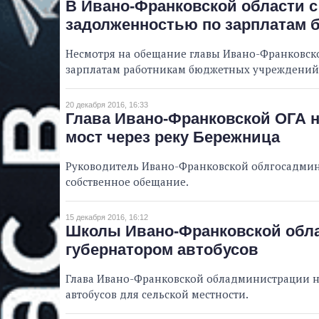
В Ивано-Франковской области с
задолженностью по зарплатам
Несмотря на обещание главы Ивано-Франковско
зарплатам работникам бюджетных учреждений н
20 декабря 2016, 16:33
Глава Ивано-Франковской ОГА 
мост через реку Бережница
Руководитель Ивано-Франковской облгосадмин
собственное обещание.
15 декабря 2016, 16:12
Школы Ивано-Франковской обл
губернатором автобусов
Глава Ивано-Франковской обладминистрации н
автобусов для сельской местности.