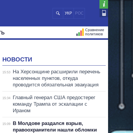
УКР
РОС
Сравнение
ТЬ
политиков
СТРАЦИЙ
МЭРЫ
ВСЕ ПЕРСОНЫ
НОВОСТИ
На Херсонщине расширили перечень
15:53
населенных пунктов, откуда
проводится обязательная эвакуация
Главный генерал США предостерег
15:34
команду Трампа от эскалации с
Ираном
В Молдове раздался взрыв,
15:09
правоохранители нашли обломки