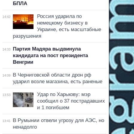
БПЛА
Россия ударила по
14:42
немецкому бизнесу в
Украине, есть масштабные
разрушения
Партия Мадяра выдвинула
14:33
кандидата на пост президента
Венгрии
В Черниговской области дрон рф
14:09
ударил возле магазина, есть раненые
Удар по Харькову: мэр
13:53
сообщил о 37 пострадавших
и 1 погибшем
В Румынии отвели угрозу для АЭС, но
13:41
ненадолго