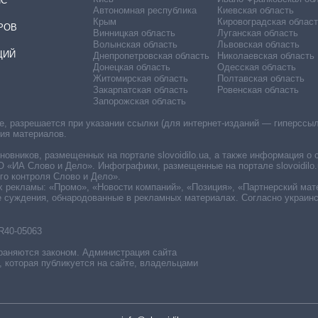
ИС
Автономная республика
Киевская область
Крым
Кировоградская област
РОВ
Винницкая область
Луганская область
Волынская область
Львовская область
ЦИЙ
Днепропетровская область
Николаевская область
Донецкая область
Одесская область
Житомирская область
Полтавская область
Закарпатская область
Ровенская область
Запорожская область
 разрешается при указании ссылки (для интернет-изданий — гиперссылки
ния материалов.
овников, размещенных на портале slovoidilo.ua, а также информация о 
«ИА Слово и Дело». Инфографики, размещенные на портале slovoidilo.
о контроля Слово и Дело».
х рекламы: «Промо», «Новости компаний», «Позиция», «Партнерский мат
е суждения, обнародованные в рекламных материалах. Согласно украин
R40-05063
раняются законом. Администрация сайта
, которая публикуется на сайте, владельцами