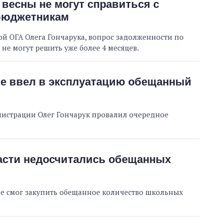
 весны не могут справиться с
 бюджетникам
й ОГА Олега Гончарука, вопрос задолженности по
е могут решить уже более 4 месяцев.
От 1 месяца – до 5
не ввел в эксплуатацию обещанный
лет: кто и как долго
занимал
должность
руководителя СВР
истрации Олег Гончарук провалил очередное
асти недосчитались обещанных
е смог закупить обещанное количество школьных