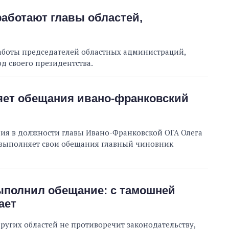
работают главы областей,
работы председателей областных администраций,
д своего президентства.
няет обещания ивано-франковский
ния в должности главы Ивано-Франковской ОГА Олега
к выполняет свои обещания главный чиновник
ыполнил обещание: с тамошней
ает
ругих областей не противоречит законодательству,