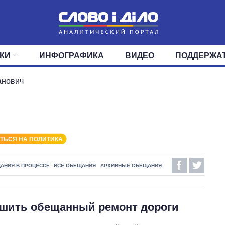
КИ
ИНФОГРАФИКА
ВИДЕО
ПОДДЕРЖА
ИС
ЛЕНТА
ВЕРХОВНАЯ РАДА
СОБЫТИЯ
СТАТЬИ
КАБИНЕТ МИНИСТРОВ
МНЕНИЯ
ОБЗОРЫ
ГЛАВЫ ОБЛАДМИНИ
ДАЙДЖЕСТЫ
анович
ПОЛИТИКА
ДЕПУТАТЫ
ЭКОНОМИКА
КОМИТЕТЫ
ФРАКЦИИ
ОБЩЕСТВО
ОКРУГА
МИР
ТЬСЯ НА ПОЛИТИКА
АНИЯ В ПРОЦЕССЕ
ВСЕ ОБЕЩАНИЯ
АРХИВНЫЕ ОБЕЩАНИЯ
ршить обещанный ремонт дороги