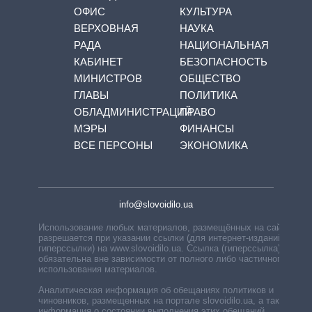
ОФИС
КУЛЬТУРА
ВЕРХОВНАЯ
НАУКА
РАДА
НАЦИОНАЛЬНАЯ
КАБИНЕТ
БЕЗОПАСНОСТЬ
МИНИСТРОВ
ОБЩЕСТВО
ГЛАВЫ
ПОЛИТИКА
ОБЛАДМИНИСТРАЦИЙ
ПРАВО
МЭРЫ
ФИНАНСЫ
ВСЕ ПЕРСОНЫ
ЭКОНОМИКА
info@slovoidilo.ua
Использование любых материалов, размещённых на сайте,
разрешается при указании ссылки (для интернет-изданий —
гиперссылки) на www.slovoidilo.ua. Ссылка (гиперссылка)
обязательна вне зависимости от полного либо частичного
использования материалов.
Аналитическая информация об обещаниях политиков и
чиновников, размещенных на портале slovoidilo.ua, а также
информация о состоянии выполнения этих обещаний,