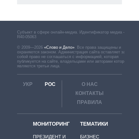
рф
Субъект в сфере онлайн-медиа. Идентификатор медиа –
R40-05063
© 2009—2026
«Слово и Дело»
.
Все права защищены и
охраняются законом. Администрация сайта оставляет за
собой право не соглашаться с информацией, которая
публикуется на сайте, владельцами или авторами которой
являются третьи лица.
УКР
РОС
О НАС
КОНТАКТЫ
ПРАВИЛА
МОНИТОРИНГ
ТЕМАТИКИ
ПРЕЗИДЕНТ И
БИЗНЕС