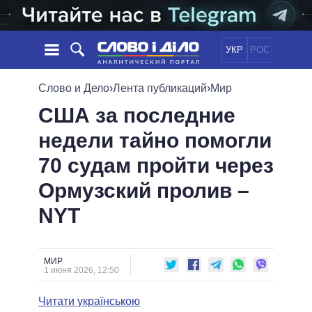
УКР
РОС
НОВОСТИ
Слово и Дело
›
Лента публикаций
›
Мир
США за последние
ОБЕЩАНИЯ
ЛЕНТА
ПОЛИТИКА
недели тайно помогли
СОБЫТИЯ
ЭКОНОМИКА
ПОЛИТИКИ
70 судам пройти через
СТАТЬИ
ОБЩЕСТВО
ИНФОГРАФИКА
МНЕНИЯ
МИР
ВСЕ ПОЛИТИКИ
Ормузский пролив –
ОБЗОРЫ
ПРЕЗИДЕНТ И ОФИС
NYT
ВИДЕО
ДАЙДЖЕСТЫ
ВЕРХОВНАЯ РАДА
ПОДДЕРЖАТЬ
КАБИНЕТ МИНИСТРОВ
ГЛАВЫ ОБЛАДМИНИСТРАЦИЙ
МИР
СРАВНЕНИЕ ПОЛИТИКОВ
1 июня 2026, 12:50
МЭРЫ
Читати українською
ВСЕ ПЕРСОНЫ