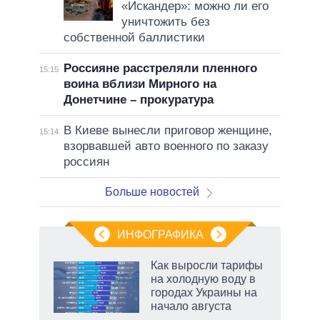
«Искандер»: можно ли его
уничтожить без
собственной баллистики
Россияне расстреляли пленного
15:15
воина вблизи Мирного на
Донетчине – прокуратура
В Киеве вынесли приговор женщине,
15:14
взорвавшей авто военного по заказу
россиян
Больше новостей
ИНФОГРАФИКА
еля
Как выросли тарифы
на холодную воду в
городах Украины на
начало августа