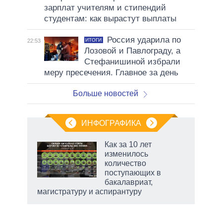
зарплат учителям и стипендий
студентам: как вырастут выплаты
Россия ударила по
ИТОГИ
22:53
Лозовой и Павлограду, а
Стефанишиной избрали
меру пресечения. Главное за день
Больше новостей
ИНФОГРАФИКА
Как за 10 лет
о
изменилось
количество
поступающих в
ic
бакалавриат,
магистратуру и аспирантуру
рф