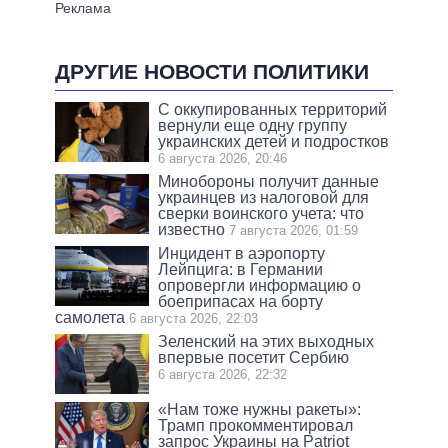
ДРУГИЕ НОВОСТИ ПОЛИТИКИ
С оккупированных территорий
вернули еще одну группу
украинских детей и подростков
6 августа 2026, 20:46
Минобороны получит данные
украинцев из налоговой для
сверки воинского учета: что
известно
7 августа 2026, 01:59
Инцидент в аэропорту
Лейпцига: в Германии
опровергли информацию о
боеприпасах на борту
самолета
6 августа 2026, 22:03
Зеленский на этих выходных
впервые посетит Сербию
6 августа 2026, 22:32
«Нам тоже нужны ракеты»:
Трамп прокомментировал
запрос Украины на Patriot