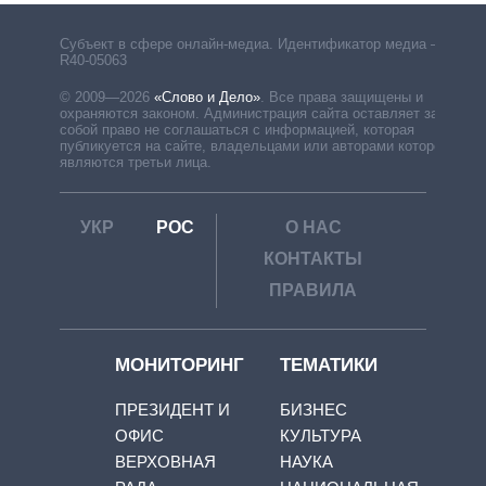
Субъект в сфере онлайн-медиа. Идентификатор медиа –
R40-05063
© 2009—2026
«Слово и Дело»
.
Все права защищены и
охраняются законом. Администрация сайта оставляет за
собой право не соглашаться с информацией, которая
публикуется на сайте, владельцами или авторами которой
являются третьи лица.
УКР
РОС
О НАС
КОНТАКТЫ
ПРАВИЛА
МОНИТОРИНГ
ТЕМАТИКИ
ПРЕЗИДЕНТ И
БИЗНЕС
ОФИС
КУЛЬТУРА
ВЕРХОВНАЯ
НАУКА