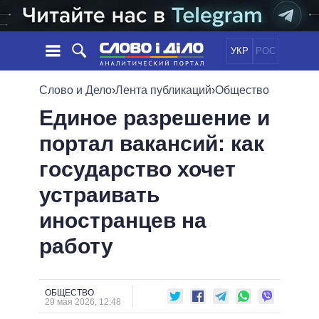
УКР
РОС
НОВОСТИ
Слово и Дело
›
Лента публикаций
›
Общество
Единое разрешение и
ОБЕЩАНИЯ
ЛЕНТА
ПОЛИТИКА
портал вакансий: как
СОБЫТИЯ
ЭКОНОМИКА
ПОЛИТИКИ
государство хочет
СТАТЬИ
ОБЩЕСТВО
ИНФОГРАФИКА
МНЕНИЯ
МИР
ВСЕ ПОЛИТИКИ
устраивать
ОБЗОРЫ
ПРЕЗИДЕНТ И ОФИС
иностранцев на
ВИДЕО
ДАЙДЖЕСТЫ
ВЕРХОВНАЯ РАДА
работу
ПОДДЕРЖАТЬ
КАБИНЕТ МИНИСТРОВ
ГЛАВЫ ОБЛАДМИНИСТРАЦИЙ
СРАВНЕНИЕ ПОЛИТИКОВ
МЭРЫ
ОБЩЕСТВО
29 мая 2026, 12:48
ВСЕ ПЕРСОНЫ