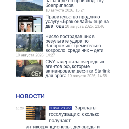
на заводе по производству
боеприпасов
10 августа 2026, 15:24
Правительство продлило
услугу «Брак онлайн» еще на
два года
10 августа 2026, 13:46
Число пострадавших в
результате удара по
Запорожью стремительно
возросло, среди них – дети
10 августа 2026, 14:27
СБУ задержала очередных
агентов рф, которые
активировали десятки Starlink
для врага
10 августа 2026, 14:58
НОВОСТИ
Зарплаты
ИНФОГРАФИКА
16:28
госслужащих: сколько
получают
антикоррупционеры, деловоды и