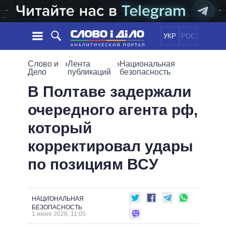
УКР
РОС
НОВОСТИ
Слово и
›
Лента
›
Национальная
Дело
публикаций
безопасность
ОБЕЩАНИЯ
ЛЕНТА
ПОЛИТИКА
В Полтаве задержали
СОБЫТИЯ
ЭКОНОМИКА
очередного агента рф,
ПОЛИТИКИ
СТАТЬИ
ОБЩЕСТВО
который
ИНФОГРАФИКА
МНЕНИЯ
МИР
ВСЕ ПОЛИТИКИ
корректировал удары
ОБЗОРЫ
ПРЕЗИДЕНТ И ОФИС
ВИДЕО
по позициям ВСУ
ДАЙДЖЕСТЫ
ВЕРХОВНАЯ РАДА
ПОДДЕРЖАТЬ
КАБИНЕТ МИНИСТРОВ
ГЛАВЫ ОБЛАДМИНИСТРАЦИЙ
СРАВНЕНИЕ ПОЛИТИКОВ
НАЦИОНАЛЬНАЯ
МЭРЫ
БЕЗОПАСНОСТЬ
1 июня 2026, 11:05
ВСЕ ПЕРСОНЫ