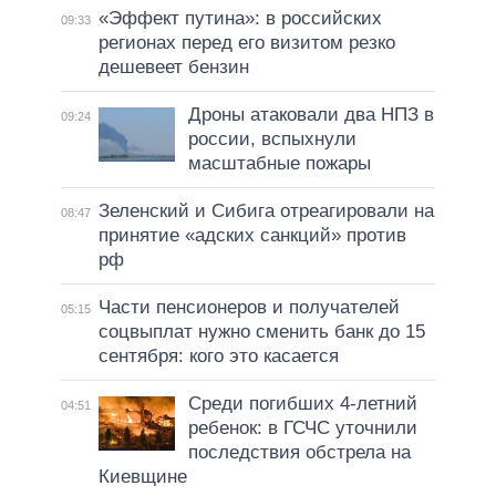
«Эффект путина»: в российских
09:33
регионах перед его визитом резко
дешевеет бензин
Дроны атаковали два НПЗ в
09:24
россии, вспыхнули
масштабные пожары
Зеленский и Сибига отреагировали на
08:47
принятие «адских санкций» против
рф
Части пенсионеров и получателей
05:15
соцвыплат нужно сменить банк до 15
сентября: кого это касается
Среди погибших 4-летний
04:51
ребенок: в ГСЧС уточнили
последствия обстрела на
Киевщине