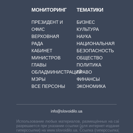
МОНИТОРИНГ
ТЕМАТИКИ
ПРЕЗИДЕНТ И
БИЗНЕС
ОФИС
КУЛЬТУРА
ВЕРХОВНАЯ
НАУКА
РАДА
НАЦИОНАЛЬНАЯ
КАБИНЕТ
БЕЗОПАСНОСТЬ
МИНИСТРОВ
ОБЩЕСТВО
ГЛАВЫ
ПОЛИТИКА
ОБЛАДМИНИСТРАЦИЙ
ПРАВО
МЭРЫ
ФИНАНСЫ
ВСЕ ПЕРСОНЫ
ЭКОНОМИКА
info@slovoidilo.ua
Использование любых материалов, размещённых на сайте,
разрешается при указании ссылки (для интернет-изданий —
гиперссылки) на www.slovoidilo.ua. Ссылка (гиперссылка)