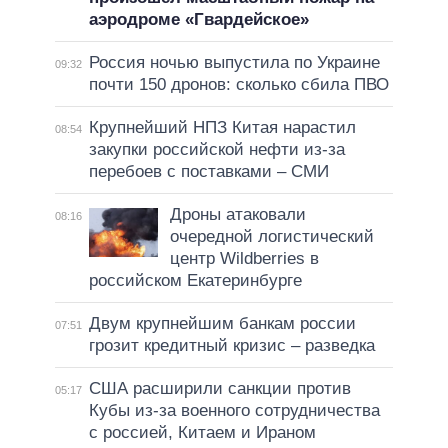
аэродроме «Гвардейское»
Россия ночью выпустила по Украине
09:32
почти 150 дронов: сколько сбила ПВО
Крупнейший НПЗ Китая нарастил
08:54
закупки российской нефти из-за
перебоев с поставками – СМИ
Дроны атаковали
08:16
очередной логистический
центр Wildberries в
российском Екатеринбурге
Двум крупнейшим банкам россии
07:51
грозит кредитный кризис – разведка
США расширили санкции против
05:17
Кубы из-за военного сотрудничества
с россией, Китаем и Ираном