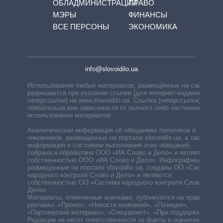
ОБЛАДМИНИСТРАЦИЙ
ПРАВО
МЭРЫ
ФИНАНСЫ
ВСЕ ПЕРСОНЫ
ЭКОНОМИКА
info@slovoidilo.ua
Использование любых материалов, размещённых на сайте,
разрешается при указании ссылки (для интернет-изданий —
гиперссылки) на www.slovoidilo.ua. Ссылка (гиперссылка)
обязательна вне зависимости от полного либо частичного
использования материалов.
Аналитическая информация об обещаниях политиков и
чиновников, размещенных на портале slovoidilo.ua, а также
информация о состоянии выполнения этих обещаний,
собрана и обработана ООО «ИА Слово и Дело» и является
собственностью ООО «ИА Слово и Дело». Инфографики,
размещенные на портале slovoidilo.ua, созданы ОО «Система
народного контроля Слово и Дело» и являются
собственностью ОО «Система народного контроля Слово и
Дело».
Материалы, отмеченные значками, публикуются на правах
рекламы: «Промо», «Новости компаний», «Позиция»,
«Партнерский материал», «Спецпроект», «При поддержке».
Редакция не несет ответственности за факты и оценочные