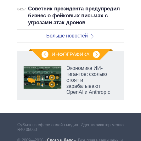
Советник президента предупредил
04:57
бизнес о фейковых письмах с
угрозами атак дронов
Больше новостей
ИНФОГРАФИКА
рифы
Экономика ИИ-
у в
гигантов: сколько
 на
стоят и
зарабатывают
OpenAI и Anthropic
рф
Субъект в сфере онлайн-медиа. Идентификатор медиа –
R40-05063
© 2009—2026
«Слово и Дело»
.
Все права защищены и