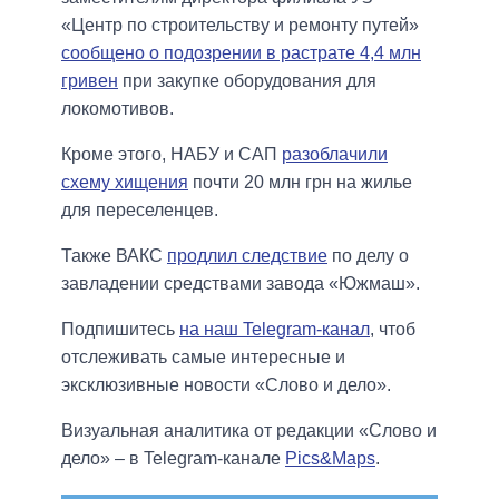
«Центр по строительству и ремонту путей»
сообщено о подозрении в растрате 4,4 млн
гривен
при закупке оборудования для
локомотивов.
Кроме этого, НАБУ и САП
разоблачили
схему хищения
почти 20 млн грн на жилье
для переселенцев.
Также ВАКС
продлил следствие
по делу о
завладении средствами завода «Южмаш».
Подпишитесь
на наш Telegram-канал
, чтоб
отслеживать самые интересные и
эксклюзивные новости «Слово и дело».
Визуальная аналитика от редакции «Слово и
дело» – в Telegram-канале
Pics&Maps
.