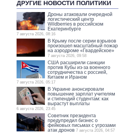
ДРУГИЕ НОВОСТИ ПОЛИТИКИ
Дроны атаковали очередной
логистический центр
Wildberries в российском
Екатеринбурге
7 августа 2026, 08:16
В Крыму после серии взрывов
произошел масштабный пожар
на аэродроме «Гвардейское»
7 августа 2026, 09:58
США расширили санкции
против Кубы из-за военного
сотрудничества с россией,
Китаем и Ираном
7 августа 2026, 05:17
В Украине анонсировали
повышение зарплат учителям
и стипендий студентам: как
вырастут выплаты
6 августа 2026, 23:45
Советник президента
предупредил бизнес о
фейковых письмах с угрозами
атак дронов
7 августа 2026, 04:57