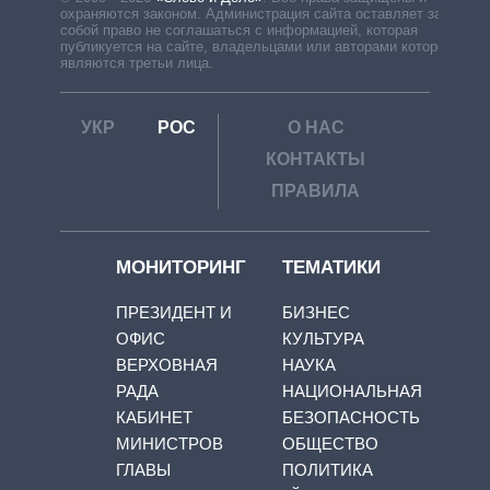
охраняются законом. Администрация сайта оставляет за
собой право не соглашаться с информацией, которая
публикуется на сайте, владельцами или авторами которой
являются третьи лица.
УКР
РОС
О НАС
КОНТАКТЫ
ПРАВИЛА
МОНИТОРИНГ
ТЕМАТИКИ
ПРЕЗИДЕНТ И
БИЗНЕС
ОФИС
КУЛЬТУРА
ВЕРХОВНАЯ
НАУКА
РАДА
НАЦИОНАЛЬНАЯ
КАБИНЕТ
БЕЗОПАСНОСТЬ
МИНИСТРОВ
ОБЩЕСТВО
ГЛАВЫ
ПОЛИТИКА