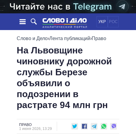
УКР
РОС
НОВОСТИ
Слово и Дело
›
Лента публикаций
›
Право
На Львовщине
ОБЕЩАНИЯ
ЛЕНТА
ПОЛИТИКА
чиновнику дорожной
СОБЫТИЯ
ЭКОНОМИКА
ПОЛИТИКИ
службы Березе
СТАТЬИ
ОБЩЕСТВО
ИНФОГРАФИКА
МНЕНИЯ
МИР
ВСЕ ПОЛИТИКИ
объявили о
ОБЗОРЫ
ПРЕЗИДЕНТ И ОФИС
подозрении в
ВИДЕО
ДАЙДЖЕСТЫ
ВЕРХОВНАЯ РАДА
растрате 94 млн грн
ПОДДЕРЖАТЬ
КАБИНЕТ МИНИСТРОВ
ГЛАВЫ ОБЛАДМИНИСТРАЦИЙ
СРАВНЕНИЕ ПОЛИТИКОВ
МЭРЫ
ПРАВО
1 июня 2026, 13:29
ВСЕ ПЕРСОНЫ