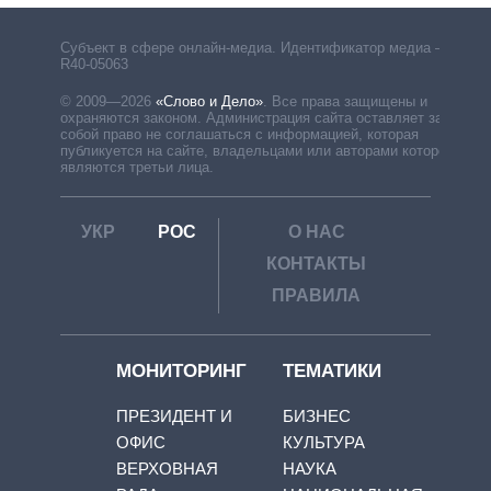
Субъект в сфере онлайн-медиа. Идентификатор медиа –
R40-05063
© 2009—2026
«Слово и Дело»
.
Все права защищены и
охраняются законом. Администрация сайта оставляет за
собой право не соглашаться с информацией, которая
публикуется на сайте, владельцами или авторами которой
являются третьи лица.
УКР
РОС
О НАС
КОНТАКТЫ
ПРАВИЛА
МОНИТОРИНГ
ТЕМАТИКИ
ПРЕЗИДЕНТ И
БИЗНЕС
ОФИС
КУЛЬТУРА
ВЕРХОВНАЯ
НАУКА