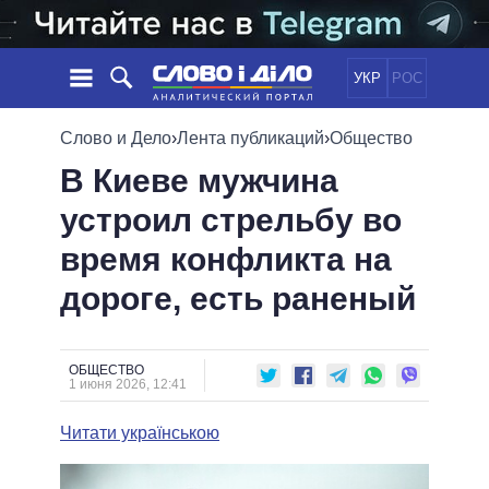
УКР
РОС
НОВОСТИ
Слово и Дело
›
Лента публикаций
›
Общество
В Киеве мужчина
ОБЕЩАНИЯ
ЛЕНТА
ПОЛИТИКА
устроил стрельбу во
СОБЫТИЯ
ЭКОНОМИКА
ПОЛИТИКИ
время конфликта на
СТАТЬИ
ОБЩЕСТВО
ИНФОГРАФИКА
МНЕНИЯ
МИР
ВСЕ ПОЛИТИКИ
дороге, есть раненый
ОБЗОРЫ
ПРЕЗИДЕНТ И ОФИС
ВИДЕО
ДАЙДЖЕСТЫ
ВЕРХОВНАЯ РАДА
ОБЩЕСТВО
ПОДДЕРЖАТЬ
КАБИНЕТ МИНИСТРОВ
1 июня 2026, 12:41
ГЛАВЫ ОБЛАДМИНИСТРАЦИЙ
СРАВНЕНИЕ ПОЛИТИКОВ
Читати українською
МЭРЫ
ВСЕ ПЕРСОНЫ