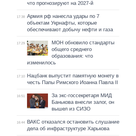
что прогнозируют на 2027-й
Армия рф нанесла удары по 7
17:38
объектам Укрнафты, которые
обеспечивают добычу нефти и газа
МОН обновило стандарты
17:29
общего среднего
образования: что
изменилось
Нацбанк выпустит памятную монету в
17:10
честь Папы Римского Иоанна Павла II
За экс-госсекретаря МИД
16:51
Банькова внесли залог, он
вышел из СИЗО
ВАКС отказался остановить слушание
16:44
дела об инфраструктуре Харькова