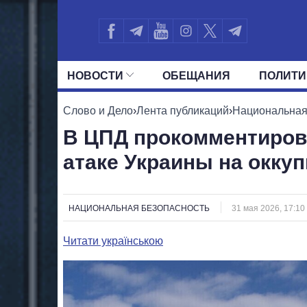
НОВОСТИ
ОБЕЩАНИЯ
ПОЛИТИ
ВСЕ ПОЛИТИКИ
ПРЕЗИДЕНТ И ОФ
Слово и Дело
›
Лента публикаций
›
Национальная
В ЦПД прокомментиров
атаке Украины на окк
НАЦИОНАЛЬНАЯ БЕЗОПАСНОСТЬ
31 мая 2026, 17:10
Читати українською