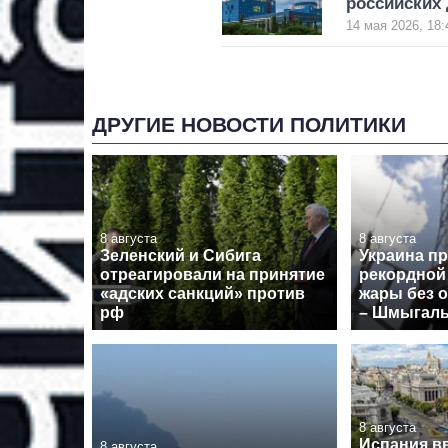
российских
14 мая 2026, 18:
ДРУГИЕ НОВОСТИ ПОЛИТИКИ
8 августа
8 августа
Зеленский и Сибига
Украина п
отреагировали на принятие
рекордной
«адских санкций» против
жары без 
рф
– Шмыгал
8 августа
Испания в
8 августа