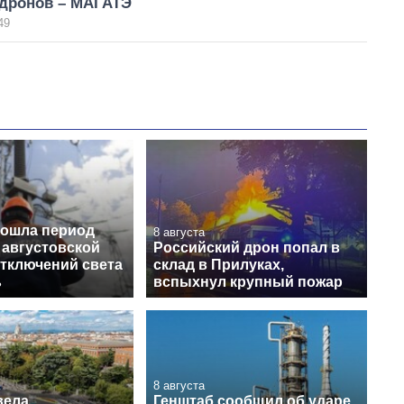
 дронов – МАГАТЭ
49
рошла период
8 августа
 августовской
Российский дрон попал в
отключений света
склад в Прилуках,
ь
вспыхнул крупный пожар
8 августа
вела
Генштаб сообщил об ударе