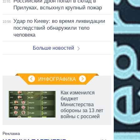
Российский дрон попал в склад в
11:01
Прилуках, вспыхнул крупный пожар
Удар по Киеву: во время ликвидации
10:56
последствий обнаружили тело
человека
Больше новостей
ИНФОГРАФИКА
Как изменился
бюджет
Министерства
обороны за 13 лет
войны с россией