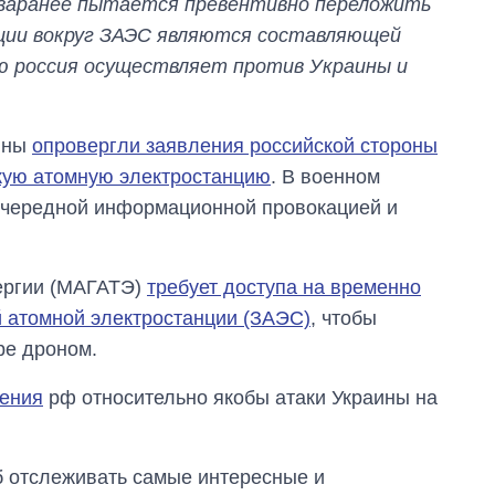
заранее пытается превентивно переложить
ции вокруг ЗАЭС являются составляющей
ю россия осуществляет против Украины и
ины
опровергли заявления российской стороны
скую атомную электростанцию
. В военном
очередной информационной провокацией и
ергии (МАГАТЭ)
требует доступа на временно
 атомной электростанции (ЗАЭС)
, чтобы
ре дроном.
нения
рф относительно якобы атаки Украины на
об отслеживать самые интересные и