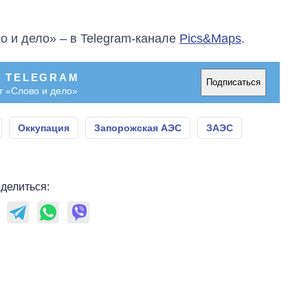
о и дело» – в Telegram-канале
Pics&Maps
.
В TELEGRAM
Подписаться
т «Слово и дело»
Оккупация
Запорожская АЭС
ЗАЭС
делиться: