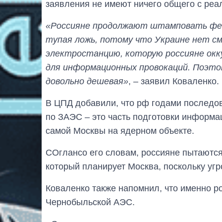
заявления не имеют ничего общего с реа
«Россияне продолжают штамповать фейк
тупая ложь, потому что Украине нет с
электростанцию, которую россияне окку
для информационных провокаций. Поэтом
довольно дешевая»
, – заявил Коваленко.
В ЦПД добавили, что рф годами последов
по ЗАЭС – это часть подготовки информ
самой Москвы на ядерном объекте.
СОглансо его словам, россияне пытаютс
который планирует Москва, поскольку угр
Коваленко также напомнил, что именно ро
Чернобыльской АЭС.