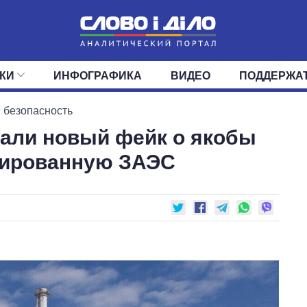
КИ
ИНФОГРАФИКА
ВИДЕО
ПОДДЕРЖА
ИС
ЛЕНТА
ВЕРХОВНАЯ РАДА
СОБЫТИЯ
СТАТЬИ
КАБИНЕТ МИНИСТРОВ
МНЕНИЯ
ОБЗОРЫ
ГЛАВЫ ОБЛАДМИНИ
ДАЙДЖЕСТЫ
 безопасность
али новый фейк о якобы
ПОЛИТИКА
ДЕПУТАТЫ
ЭКОНОМИКА
КОМИТЕТЫ
ФРАКЦИИ
ОБЩЕСТВО
ОКРУГА
МИР
упированную ЗАЭС