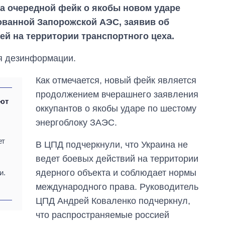
а очередной фейк о якобы новом ударе
ованной Запорожской АЭС, заявив об
ей на территории транспортного цеха.
я дезинформации.
Как отмечается, новый фейк является
продолжением вчерашнего заявления
ют
оккупантов о якобы ударе по шестому
энергоблоку ЗАЭС.
ет
В ЦПД подчеркнули, что Украина не
Дефицит памяти:
ведет боевых действий на территории
как вырос спрос
на чипы за
ядерного объекта и соблюдает нормы
и.
последние годы и
международного права. Руководитель
что прогнозируют
на 2027-й
ЦПД Андрей Коваленко подчеркнул,
что распространяемые россией