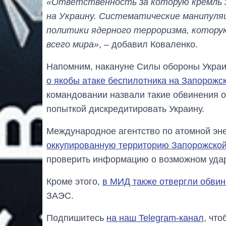
«Ответственность за которую кремль 
на Украину. Систематические манипуля
политики ядерного терроризма, котору
всего мира»
, – добавил Коваленко.
Напомним, накануне Силы обороны Укра
о якобы атаке беспилотника на Запорож
командовании назвали такие обвинения 
попыткой дискредитировать Украину.
Международное агентство по атомной эн
оккупированную территорию Запорожской
проверить информацию о возможном уда
Кроме этого,
в МИД также отвергли обви
ЗАЭС.
Подпишитесь
на наш Telegram-канал
, чт