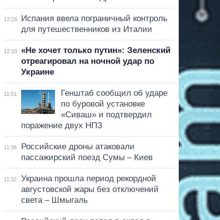
Испания ввела пограничный контроль
12:26
для путешественников из Италии
«Не хочет только путин»: Зеленский
12:10
отреагировал на ночной удар по
Украине
Генштаб сообщил об ударе
11:51
по буровой установке
«Сиваш» и подтвердил
поражение двух НПЗ
Российские дроны атаковали
11:36
пассажирский поезд Сумы – Киев
Украина прошла период рекордной
11:32
августовской жары без отключений
света – Шмыгаль