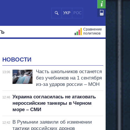
УКР
РОС
Сравнение
ТЬ
политиков
СТРАЦИЙ
МЭРЫ
ВСЕ ПЕРСОНЫ
НОВОСТИ
Часть школьников останется
13:06
без учебников на 1 сентября
из-за ударов россии – МОН
Украина согласилась не атаковать
12:46
нероссийские танкеры в Черном
море – СМИ
В Румынии заявили об изменении
12:42
тактики российских дронов