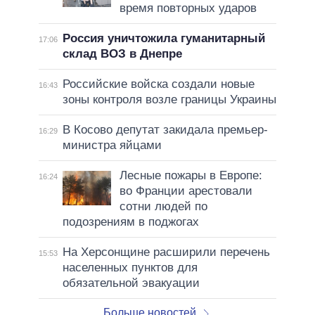
время повторных ударов
Россия уничтожила гуманитарный
17:06
склад ВОЗ в Днепре
Российские войска создали новые
16:43
зоны контроля возле границы Украины
В Косово депутат закидала премьер-
16:29
министра яйцами
Лесные пожары в Европе:
16:24
во Франции арестовали
сотни людей по
подозрениям в поджогах
На Херсонщине расширили перечень
15:53
населенных пунктов для
обязательной эвакуации
Больше новостей