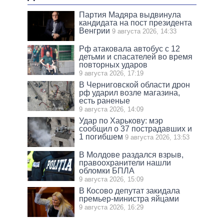
Партия Мадяра выдвинула
кандидата на пост президента
Венгрии
9 августа 2026, 14:33
Рф атаковала автобус с 12
детьми и спасателей во время
повторных ударов
9 августа 2026, 17:19
В Черниговской области дрон
рф ударил возле магазина,
есть раненые
9 августа 2026, 14:09
Удар по Харькову: мэр
сообщил о 37 пострадавших и
1 погибшем
9 августа 2026, 13:53
В Молдове раздался взрыв,
правоохранители нашли
обломки БПЛА
9 августа 2026, 15:09
В Косово депутат закидала
премьер-министра яйцами
9 августа 2026, 16:29