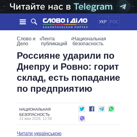
УКР
РОС
НОВОСТИ
Слово и
›
Лента
›
Национальная
Дело
публикаций
безопасность
ОБЕЩАНИЯ
ЛЕНТА
ПОЛИТИКА
Россияне ударили по
СОБЫТИЯ
ЭКОНОМИКА
Днепру и Ровно: горит
ПОЛИТИКИ
СТАТЬИ
ОБЩЕСТВО
склад, есть попадание
ИНФОГРАФИКА
МНЕНИЯ
МИР
ВСЕ ПОЛИТИКИ
по предприятию
ОБЗОРЫ
ПРЕЗИДЕНТ И ОФИС
ВИДЕО
ДАЙДЖЕСТЫ
ВЕРХОВНАЯ РАДА
ПОДДЕРЖАТЬ
КАБИНЕТ МИНИСТРОВ
НАЦИОНАЛЬНАЯ
ГЛАВЫ ОБЛАДМИНИСТРАЦИЙ
БЕЗОПАСНОСТЬ
СРАВНЕНИЕ ПОЛИТИКОВ
31 мая 2026, 12:58
МЭРЫ
ВСЕ ПЕРСОНЫ
Читати українською