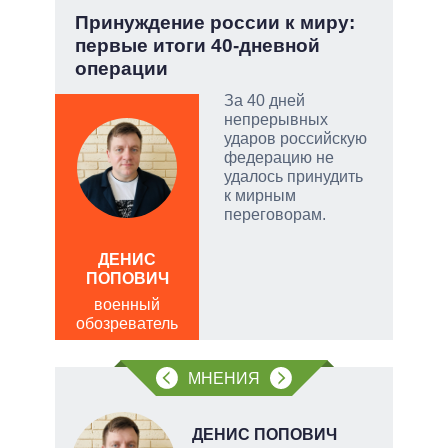
но
Принуждение россии к миру:
Зел
первые итоги 40-дневной
Кол
операции
ой
За 40 дней
непрерывных
ударов российскую
федерацию не
удалось принудить
и
к мирным
переговорам.
ЛЕО
ДЕНИС
пол
ПОПОВИЧ
обо
военный
обозреватель
МНЕНИЯ
Н
ДЕНИС ПОПОВИЧ