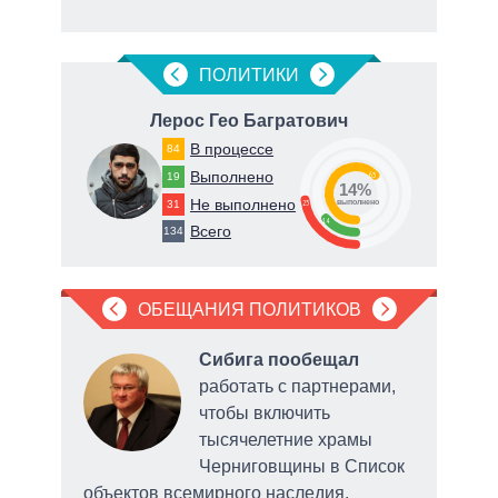
маги
ПОЛИТИКИ
евич
Лерос Гео Багратович
В процессе
84
Выполнено
19
63
14%
Не выполнено
31
23
о
выполнено
14
Всего
134
ОБЕЩАНИЯ ПОЛИТИКОВ
Сибига пообещал
работать с партнерами,
чтобы включить
тысячелетние храмы
о
Черниговщины в Список
объектов всемирного наследия,
обс