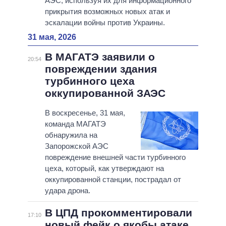
АЭС, используя их для информационного
прикрытия возможных новых атак и
эскалации войны против Украины.
31 мая, 2026
В МАГАТЭ заявили о
20:54
повреждении здания
турбинного цеха
оккупированной ЗАЭС
В воскресенье, 31 мая,
команда МАГАТЭ
обнаружила на
Запорожской АЭС
повреждение внешней части турбинного
цеха, который, как утверждают на
оккупированной станции, пострадал от
удара дрона.
В ЦПД прокомментировали
17:10
новый фейк о якобы атаке