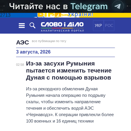
2713
УКР
РОС
НОВОСТИ
АЭС
все публикации по тегу
3 августа, 2026
ОБЕЩАНИЯ
ЛЕНТА
ПОЛИТИКА
Из-за засухи Румыния
СОБЫТИЯ
ЭКОНОМИКА
02:58
ПОЛИТИКИ
пытается изменить течение
СТАТЬИ
ОБЩЕСТВО
Дуная с помощью взрывов
ИНФОГРАФИКА
МНЕНИЯ
МИР
ВСЕ ПОЛИТИКИ
ОБЗОРЫ
Из-за рекордного обмеления Дуная
ПРЕЗИДЕНТ И ОФИС
ВИДЕО
Румыния начала операцию по подрыву
ДАЙДЖЕСТЫ
ВЕРХОВНАЯ РАДА
скалы, чтобы изменить направление
ПОДДЕРЖАТЬ
КАБИНЕТ МИНИСТРОВ
течения и обеспечить водой АЭС
ГЛАВЫ ОБЛАДМИНИСТРАЦИЙ
«Чернаводэ». К операции привлекли более
СРАВНЕНИЕ ПОЛИТИКОВ
100 военных и 16 единиц техники
МЭРЫ