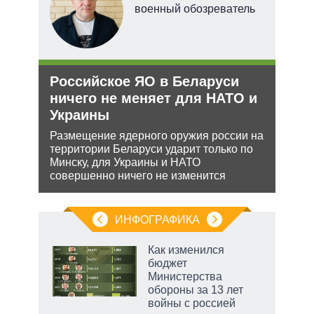
военный обозреватель
ли
Российское ЯО в Беларуси
Зая
ти в
ничего не меняет для НАТО и
яде
Украины
пут
экс
ь с
Размещение ядерного оружия россии на
 это
территории Беларуси ударит только по
Бела
 для
Минску, для Украины и НАТО
мише
совершенно ничего не изменится
НАТО
нача
ИНФОГРАФИКА
еля
Как изменился
бюджет
Министерства
обороны за 13 лет
войны с россией