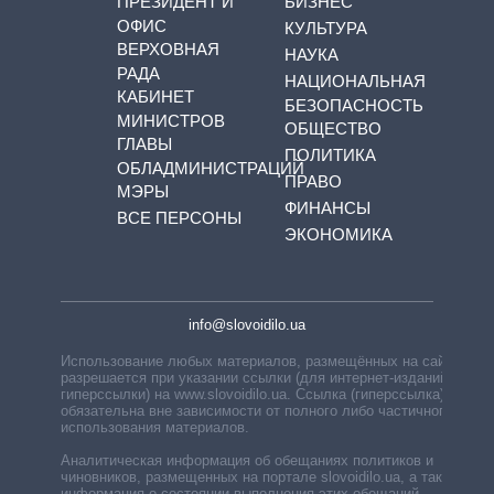
ПРЕЗИДЕНТ И
БИЗНЕС
ОФИС
КУЛЬТУРА
ВЕРХОВНАЯ
НАУКА
РАДА
НАЦИОНАЛЬНАЯ
КАБИНЕТ
БЕЗОПАСНОСТЬ
МИНИСТРОВ
ОБЩЕСТВО
ГЛАВЫ
ПОЛИТИКА
ОБЛАДМИНИСТРАЦИЙ
ПРАВО
МЭРЫ
ФИНАНСЫ
ВСЕ ПЕРСОНЫ
ЭКОНОМИКА
info@slovoidilo.ua
Использование любых материалов, размещённых на сайте,
разрешается при указании ссылки (для интернет-изданий —
гиперссылки) на www.slovoidilo.ua. Ссылка (гиперссылка)
обязательна вне зависимости от полного либо частичного
использования материалов.
Аналитическая информация об обещаниях политиков и
чиновников, размещенных на портале slovoidilo.ua, а также
информация о состоянии выполнения этих обещаний,