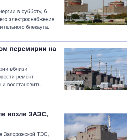
ергии в субботу, 6
его электроснабжения
ительного блекаута.
ом перемирии на
рии вблизи
овести ремонт
 и восстановить
е возле ЗАЭС,
й
е Запорожской ТЭС,