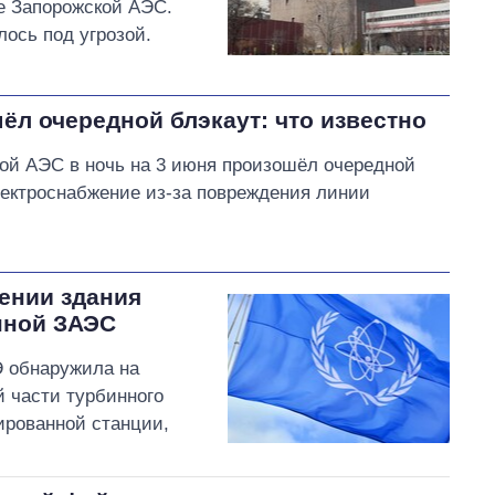
е Запорожской АЭС.
ось под угрозой.
л очередной блэкаут: что известно
ой АЭС в ночь на 3 июня произошёл очередной
лектроснабжение из-за повреждения линии
ении здания
нной ЗАЭС
Э обнаружила на
 части турбинного
пированной станции,