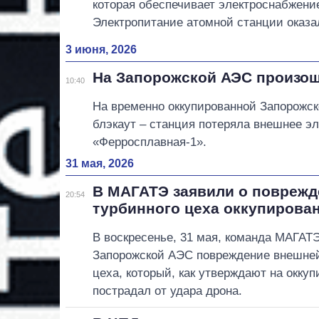
которая обеспечивает электроснабжени
Электропитание атомной станции оказал
3 июня, 2026
На Запорожской АЭС произошё
10:40
На временно оккупированной Запорожск
блэкаут – станция потеряла внешнее э
«Ферросплавная-1».
31 мая, 2026
В МАГАТЭ заявили о поврежд
20:54
турбинного цеха оккупирова
В воскресенье, 31 мая, команда МАГАТ
Запорожской АЭС повреждение внешней
цеха, который, как утверждают на окку
пострадал от удара дрона.