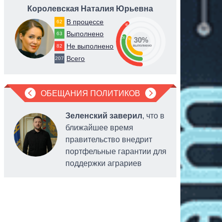
Королевская Наталия Юрьевна
Тище
В процессе
62
40
Выполнено
63
30
30%
30
Не выполнено
82
выполнено
Всего
207
ОБЕЩАНИЯ ПОЛИТИКОВ
Зеленский заверил
, что в
ближайшее время
правительство внедрит
портфельные гарантии для
поддержки аграриев
головы