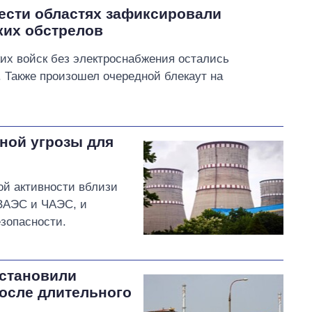
ести областях зафиксировали
ких обстрелов
ких войск без электроснабжения остались
. Также произошел очередной блекаут на
ной угрозы для
ой активности вблизи
 ЗАЭС и ЧАЭС, и
езопасности.
сстановили
осле длительного