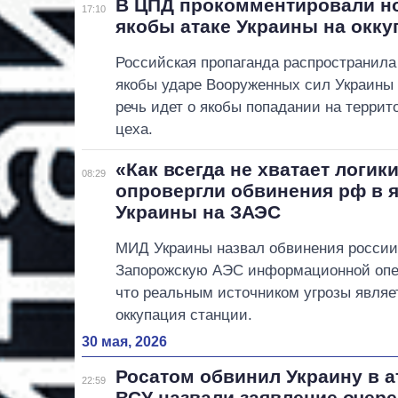
В ЦПД прокомментировали н
17:10
якобы атаке Украины на окк
Российская пропаганда распространила
якобы ударе Вооруженных сил Украины
речь идет о якобы попадании на террит
цеха.
«Как всегда не хватает логик
08:29
опровергли обвинения рф в 
Украины на ЗАЭС
МИД Украины назвал обвинения россии 
Запорожскую АЭС информационной опе
что реальным источником угрозы являе
оккупация станции.
30 мая, 2026
Росатом обвинил Украину в а
22:59
ВСУ назвали заявление очер