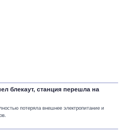
Разумков Дмитрий Александрович
В процессе
85
57
Выполнено
41
28%
28
Не выполнено
22
выполнено
15
Всего
148
Яценко пообещал
, что в
ближайшее время подаст
исковое заявление в суд
ел блекаут, станция перешла на
относительно повышения
тарифов на воду в Умани
олностью потеряла внешнее электропитание и
ов.