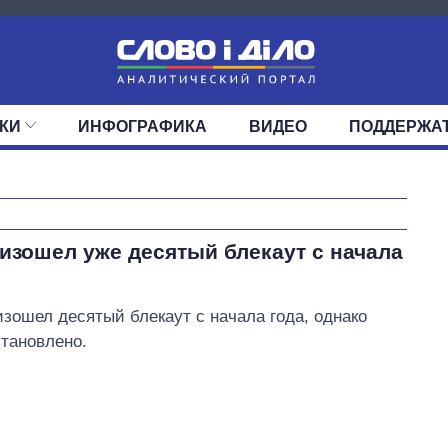
КИ
ИНФОГРАФИКА
ВИДЕО
ПОДДЕРЖА
ИС
ЛЕНТА
ВЕРХОВНАЯ РАДА
СОБЫТИЯ
СТАТЬИ
КАБИНЕТ МИНИСТРОВ
МНЕНИЯ
ОБЗОРЫ
ГЛАВЫ ОБЛАДМИНИ
ДАЙДЖЕСТЫ
ПОЛИТИКА
ДЕПУТАТЫ
ЭКОНОМИКА
КОМИТЕТЫ
ФРАКЦИИ
ОБЩЕСТВО
ОКРУГА
МИР
Как за 10 лет
изошел уже десятый блекаут с начала
изменилось
количество
поступающих в
зошел десятый блекаут с начала года, однако
бакалавриат,
тановлено.
магистратуру и
аспирантуру