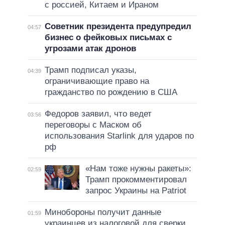
с россией, Китаем и Ираном
Советник президента предупредил
04:57
бизнес о фейковых письмах с
угрозами атак дронов
Трамп подписал указы,
04:39
ограничивающие право на
гражданство по рождению в США
Федоров заявил, что ведет
03:56
переговоры с Маском об
использования Starlink для ударов по
рф
«Нам тоже нужны ракеты»:
02:59
Трамп прокомментировал
запрос Украины на Patriot
Минобороны получит данные
01:59
украинцев из налоговой для сверки