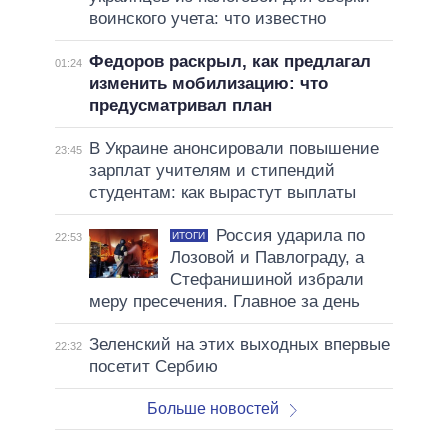
воинского учета: что известно
Федоров раскрыл, как предлагал
01:24
изменить мобилизацию: что
предусматривал план
В Украине анонсировали повышение
23:45
зарплат учителям и стипендий
студентам: как вырастут выплаты
Россия ударила по
ИТОГИ
22:53
Лозовой и Павлограду, а
Стефанишиной избрали
меру пресечения. Главное за день
Зеленский на этих выходных впервые
22:32
посетит Сербию
Больше новостей