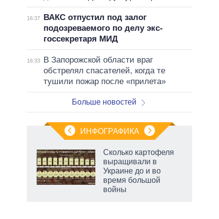
ВАКС отпустил под залог
16:37
подозреваемого по делу экс-
госсекретаря МИД
В Запорожской области враг
16:33
обстрелял спасателей, когда те
тушили пожар после «прилета»
Больше новостей
ИНФОГРАФИКА
Сколько картофеля
выращивали в
Украине до и во
ет
время большой
войны