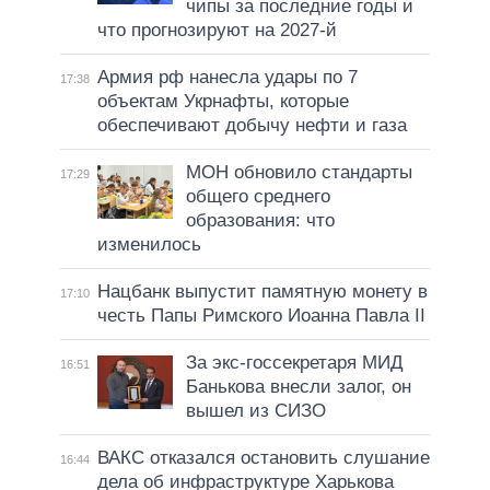
чипы за последние годы и
что прогнозируют на 2027-й
Армия рф нанесла удары по 7
17:38
объектам Укрнафты, которые
обеспечивают добычу нефти и газа
МОН обновило стандарты
17:29
общего среднего
образования: что
изменилось
Нацбанк выпустит памятную монету в
17:10
честь Папы Римского Иоанна Павла II
За экс-госсекретаря МИД
16:51
Банькова внесли залог, он
вышел из СИЗО
ВАКС отказался остановить слушание
16:44
дела об инфраструктуре Харькова