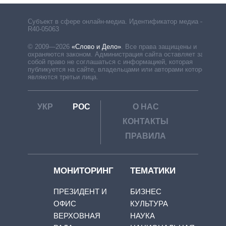
Субъект в сфере онлайн-медиа. Идентификатор медиа –
R40-05063
© 2009—2026
«Слово и Дело»
.
Все права защищены и
охраняются законом. Администрация сайта оставляет за
собой право не соглашаться с информацией, которая
публикуется на сайте, владельцами или авторами которой
являются третьи лица.
УКР
РОС
О НАС
КОНТАКТЫ
ПРАВИЛА
МОНИТОРИНГ
ТЕМАТИКИ
ПРЕЗИДЕНТ И
БИЗНЕС
ОФИС
КУЛЬТУРА
ВЕРХОВНАЯ
НАУКА