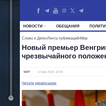
НОВОСТИ
ОБЕЩАНИЯ
ПОЛИТИ
ВСЕ ПОЛИТИКИ
ПРЕЗИДЕНТ И ОФ
Слово и Дело
›
Лента публикаций
›
Мир
Новый премьер Венгри
чрезвычайного положе
МИР
14 мая 2026, 16:00
Читати українською