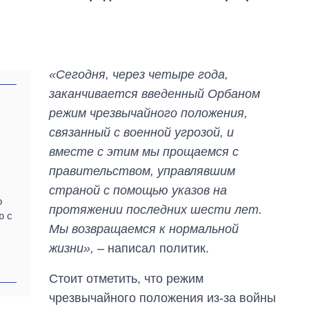
«Сегодня, через четыре года,
заканчивается введенный Орбаном
режим чрезвычайного положения,
связанный с военной угрозой, и
вместе с этим мы прощаемся с
правительством, управлявшим
страной с помощью указов на
о
протяжении последних шести лет.
ю с
Мы возвращаемся к нормальной
,
жизни»,
– написал политик.
Как изменился
Стоит отметить, что режим
бюджет
Министерства
чрезвычайного положения из-за войны
обороны за 13 лет