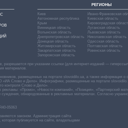
РЕГИОНЫ
Киев
Ивано-Франковская об
ИС
Автономная республика
Киевская область
Крым
Кировоградская област
РОВ
Винницкая область
Луганская область
Волынская область
Львовская область
ЦИЙ
Днепропетровская область
Николаевская область
Донецкая область
Одесская область
Житомирская область
Полтавская область
Закарпатская область
Ровенская область
Запорожская область
 разрешается при указании ссылки (для интернет-изданий — гиперссылки
ния материалов.
овников, размещенных на портале slovoidilo.ua, а также информация о 
«ИА Слово и Дело». Инфографики, размещенные на портале slovoidilo.
о контроля Слово и Дело».
х рекламы: «Промо», «Новости компаний», «Позиция», «Партнерский мат
е суждения, обнародованные в рекламных материалах. Согласно украин
R40-05063
раняются законом. Администрация сайта
, которая публикуется на сайте, владельцами