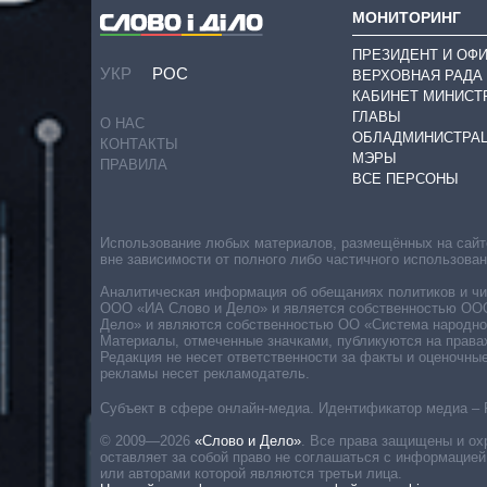
МОНИТОРИНГ
ПРЕЗИДЕНТ И ОФ
УКР
РОС
ВЕРХОВНАЯ РАДА
КАБИНЕТ МИНИСТ
ГЛАВЫ
О НАС
ОБЛАДМИНИСТРА
КОНТАКТЫ
МЭРЫ
ПРАВИЛА
ВСЕ ПЕРСОНЫ
Использование любых материалов, размещённых на сайте,
вне зависимости от полного либо частичного использова
Аналитическая информация об обещаниях политиков и чин
ООО «ИА Слово и Дело» и является собственностью ООО 
Дело» и являются собственностью ОО «Система народног
Материалы, отмеченные значками, публикуются на права
Редакция не несет ответственности за факты и оценочны
рекламы несет рекламодатель.
Субъект в сфере онлайн-медиа. Идентификатор медиа – 
© 2009—2026
«Слово и Дело»
.
Все права защищены и ох
оставляет за собой право не соглашаться с информацией
или авторами которой являются третьи лица.