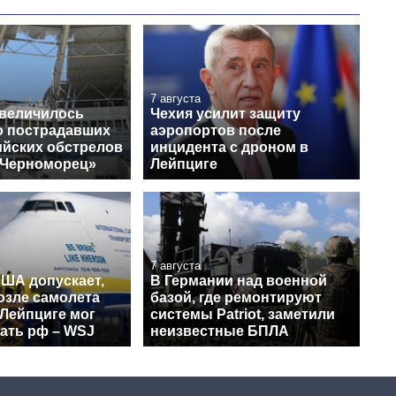
7 августа
увеличилось
Чехия усилит защиту
о пострадавших
аэропортов после
ийских обстрелов
инцидента с дроном в
«Черноморец»
Лейпциге
7 августа
США допускает,
В Германии над военной
озле самолета
базой, где ремонтируют
 Лейпциге мог
системы Patriot, заметили
ать рф – WSJ
неизвестные БПЛА