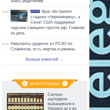
знать родителям
Враг обстрелял
ИТОГИ
23:09
стадион «Черноморец», а
Сенат США поддержал
«адские санкции» против рф. Главное
за день
Оккупанты ударили из РСЗО по
22:29
Славянску, есть жертва и ранены
Больше новостей
ИНФОГРАФИКА
Сколько
картофеля
выращивали в
Украине до и во