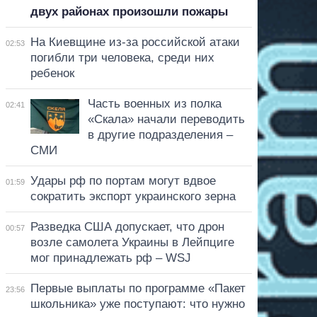
двух районах произошли пожары
На Киевщине из-за российской атаки
02:53
погибли три человека, среди них
ребенок
Часть военных из полка
02:41
«Скала» начали переводить
в другие подразделения –
СМИ
Удары рф по портам могут вдвое
01:59
сократить экспорт украинского зерна
Разведка США допускает, что дрон
00:57
возле самолета Украины в Лейпциге
мог принадлежать рф – WSJ
Первые выплаты по программе «Пакет
23:56
школьника» уже поступают: что нужно