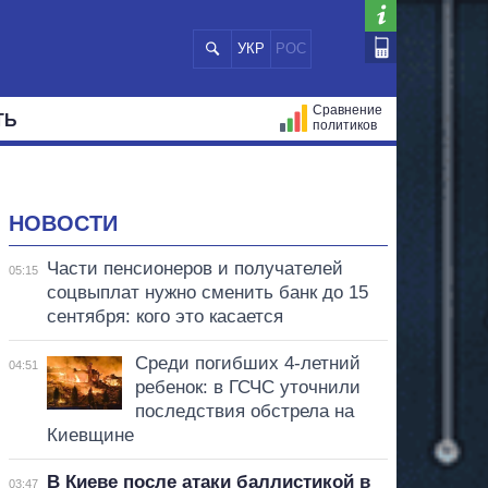
УКР
РОС
Сравнение
ТЬ
политиков
СТРАЦИЙ
МЭРЫ
ВСЕ ПЕРСОНЫ
НОВОСТИ
Части пенсионеров и получателей
05:15
соцвыплат нужно сменить банк до 15
сентября: кого это касается
Среди погибших 4-летний
04:51
ребенок: в ГСЧС уточнили
последствия обстрела на
Киевщине
В Киеве после атаки баллистикой в
03:47