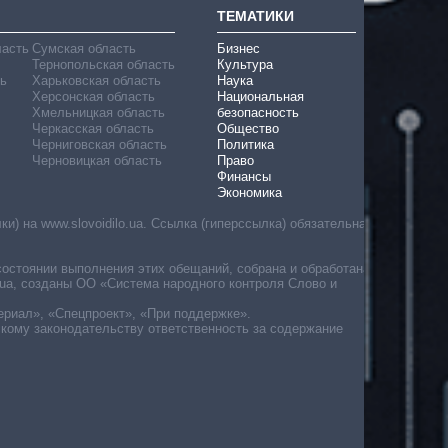
ТЕМАТИКИ
ласть
Сумская область
Бизнес
Тернопольская область
Культура
ь
Харьковская область
Наука
Херсонская область
Национальная
Хмельницкая область
безопасность
Черкасская область
Общество
Черниговская область
Политика
Черновицкая область
Право
Финансы
Экономика
) на www.slovoidilo.ua. Ссылка (гиперссылка) обязательна
состоянии выполнения этих обещаний, собрана и обработана
ua, созданы ОО «Система народного контроля Слово и
ериал», «Спецпроект», «При поддержке».
скому законодательству ответственность за содержание