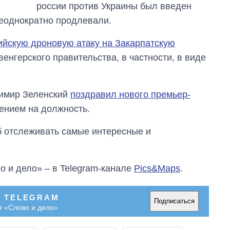
россии против Украины был введен
войны с россией
неоднократно продлевали.
ийскую дроновую атаку на Закарпатскую
енгерского правительства, в частности, в виде
димир Зеленский
поздравил нового премьер-
ением на должность.
об отслеживать самые интересные и
о и дело» – в Telegram-канале
Pics&Maps
.
В TELEGRAM
Подписаться
т «Слово и дело»