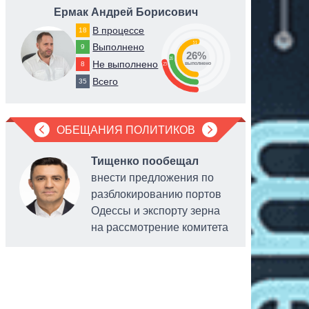
Ермак Андрей Борисович
Пор
В процессе
18
51
Выполнено
9
26%
26
Не выполнено
8
23
выполнено
Всего
35
ОБЕЩАНИЯ ПОЛИТИКОВ
Тищенко пообещал
внести предложения по
разблокированию портов
Одессы и экспорту зерна
на рассмотрение комитета