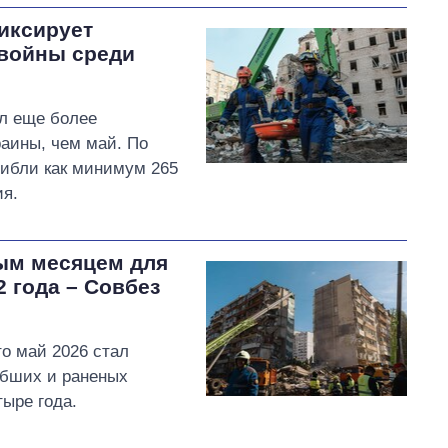
иксирует
 войны среди
ал еще более
раины, чем май. По
гибли как минимум 265
ия.
ым месяцем для
2 года – Совбез
о май 2026 стал
ибших и раненых
тыре года.