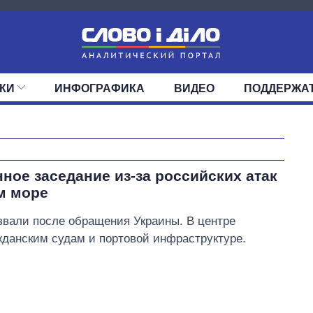
КИ
ИНФОГРАФИКА
ВИДЕО
ПОДДЕРЖА
ИС
ЛЕНТА
ВЕРХОВНАЯ РАДА
СОБЫТИЯ
СТАТЬИ
КАБИНЕТ МИНИСТРОВ
МНЕНИЯ
ОБЗОРЫ
ГЛАВЫ ОБЛАДМИНИ
ДАЙДЖЕСТЫ
ПОЛИТИКА
ДЕПУТАТЫ
ЭКОНОМИКА
КОМИТЕТЫ
ФРАКЦИИ
ОБЩЕСТВО
ОКРУГА
МИР
Как изменился
ное заседание из-за российских атак
бюджет
м море
Министерства
обороны за 13 лет
звали после обращения Украины. В центре
войны с россией
жданским судам и портовой инфраструктуре.