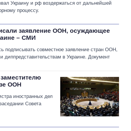
звал Украину и рф воздержаться от дальнейшей
орному процессу.
исали заявление ООН, осуждающее
раине – СМИ
ь подписывать совместное заявление стран ООН,
и диппредставительствам в Украине. Документ
 заместителю
езе ООН
стра иностранных дел
заседании Совета