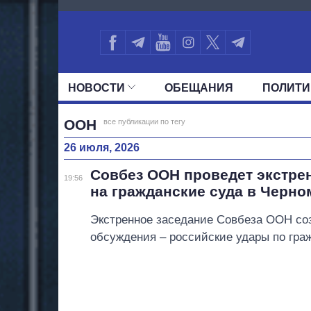
255
НОВОСТИ
ОБЕЩАНИЯ
ПОЛИТИ
ВСЕ ПОЛИТИКИ
ПРЕЗИДЕНТ И ОФ
ООН
все публикации по тегу
26 июля, 2026
Совбез ООН проведет экстрен
19:56
на гражданские суда в Черно
Экстренное заседание Совбеза ООН со
обсуждения – российские удары по гра