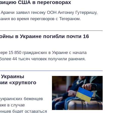
озицию США в переговорах
Аракчи заявил генсеку ООН Антониу Гутерришу,
ния во время переговоров с Тегераном.
йны в Украине погибли почти 16
ре 15 850 гражданских в Украине с начала
олее 44 тысяч человек получили ранения.
 Украины
вии «хрупкого
 украинских беженцев
аже в случае
инцев будет оставаться