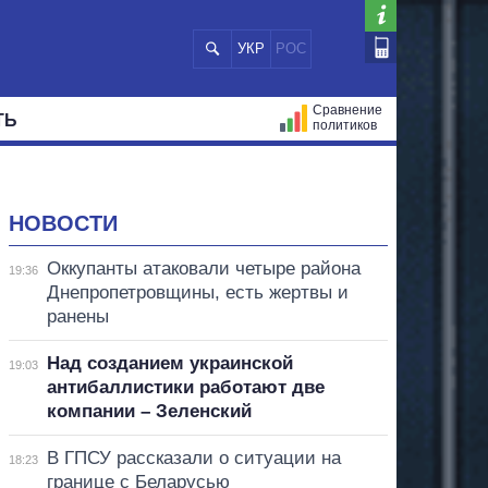
УКР
РОС
Сравнение
ТЬ
политиков
СТРАЦИЙ
МЭРЫ
ВСЕ ПЕРСОНЫ
НОВОСТИ
Оккупанты атаковали четыре района
19:36
Днепропетровщины, есть жертвы и
ранены
Над созданием украинской
19:03
антибаллистики работают две
компании – Зеленский
В ГПСУ рассказали о ситуации на
18:23
границе с Беларусью