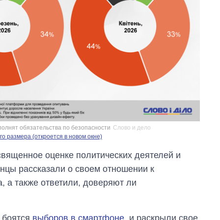
ыполнят обязательства по безопасности
Слово и дело
о размера (откроется в новом окне)
священное оценке политических деятелей и
инцы рассказали о своем отношении к
, а также ответили, доверяют ли
у боятся
выборов в смартфоне
, и раскрыли свое