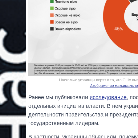
Насколько украинцы верят в то, что США в
Изображение максимальног
Ранее мы публиковали
исследование
, по
отдельных инициатив власти. В нем укра
деятельности правительства и президента
государственным лидерам.
В частности, украинцы объяснили, почем