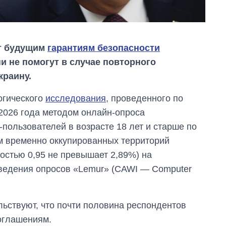
ят будущим
гарантиям безопасности
и не помогут в случае повторного
краину.
огического
исследования
, проведенного по
 2026 года методом онлайн-опроса
пользователей в возрасте 18 лет и старше по
Дефицит памяти:
м временно оккупированных территорий
как вырос спрос
остью 0,95 не превышает 2,89%) на
на чипы за
последние годы и
ведения опросов «Lemur» (CAWI — Computer
что прогнозируют
на 2027-й
льствуют, что почти половина респондентов
оглашениям.