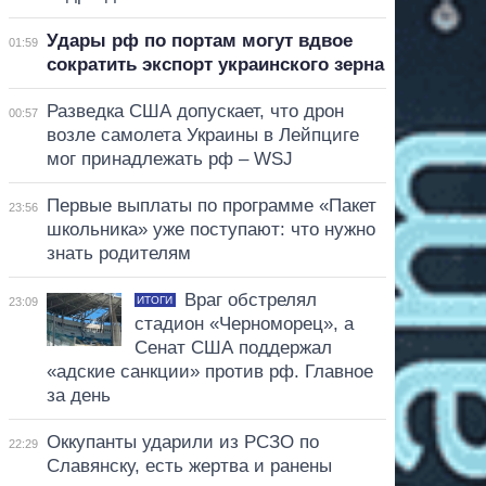
Удары рф по портам могут вдвое
01:59
сократить экспорт украинского зерна
Разведка США допускает, что дрон
00:57
возле самолета Украины в Лейпциге
мог принадлежать рф – WSJ
Первые выплаты по программе «Пакет
23:56
школьника» уже поступают: что нужно
знать родителям
Враг обстрелял
ИТОГИ
23:09
стадион «Черноморец», а
Сенат США поддержал
«адские санкции» против рф. Главное
за день
Оккупанты ударили из РСЗО по
22:29
Славянску, есть жертва и ранены