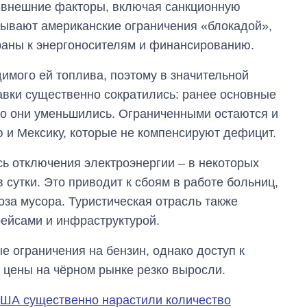
аспирантуру
а внешние факторы, включая санкционную
зывают американские ограничения «блокадой»,
траны к энергоносителям и финансированию.
имого ей топлива, поэтому в значительной
тавки существенно сократились: ранее основные
но они уменьшились. Ограниченными остаются и
ю и Мексику, которые не компенсируют дефицит.
сь отключения электроэнергии – в некоторых
в сутки. Это приводит к сбоям в работе больниц,
оза мусора. Туристическая отрасль также
рейсами и инфраструктурой.
е ограничения на бензин, однако доступ к
а цены на чёрном рынке резко выросли.
ША существенно нарастили количество