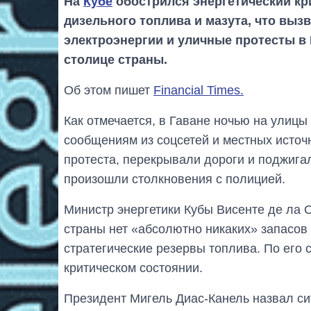
На
Кубе
обострился энергетический кр
дизельного топлива и мазута, что вы
электроэнергии и уличные протесты в 
столице страны.
Об этом пишет
Financial Times.
Как отмечается, в Гаване ночью на улиц
сообщениям из соцсетей и местных источ
протеста, перекрывали дороги и поджига
произошли столкновения с полицией.
Министр энергетики Кубы Висенте де ла О
страны нет «абсолютно никаких» запасов 
стратегические резервы топлива. По его 
критическом состоянии.
Президент Мигель Диас-Канель назвал с