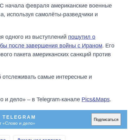
 С начала февраля американские военные
ва, используя самолёты-разведчики и
я одного из выступлений
пошутил о
убы после завершения войны с Ираном
. Его
вого пакета американских санкций против
об отслеживать самые интересные и
о и дело» – в Telegram-канале
Pics&Maps
.
В TELEGRAM
Подписаться
т «Слово и дело»