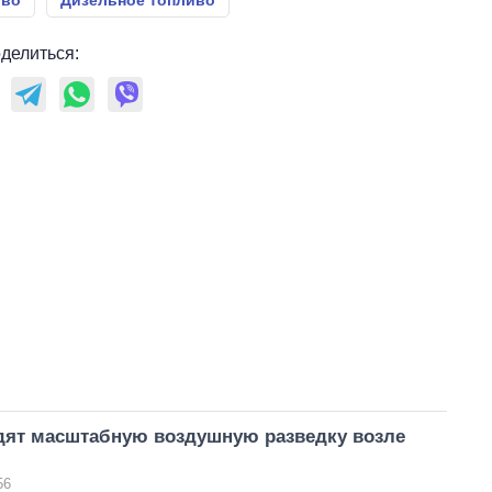
иво
Дизельное топливо
делиться:
ят масштабную воздушную разведку возле
56