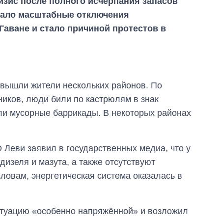
изис после полного исчерпания запасов
звало масштабные отключения
Гаване и стало причиной протестов в
ы вышли жители нескольких районов. По
ников, люди били по кастрюлям в знак
ли мусорные баррикады. В некоторых районах
 Леви заявил в государственных медиа, что у
дизеля и мазута, а также отсутствуют
Как за 10 лет
словам, энергетическая система оказалась в
изменилось
количество
поступающих в
бакалавриат,
итуацию «особенно напряжённой» и возложил
магистратуру и