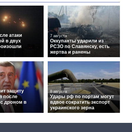
сле атаки
7 августа
й в двух
Оккупанты ударили из
роизошли
РСЗО по Славянску, есть
жертва и ранены
лит защиту
8 августа
в после
Удары рф по портам могут
 с дроном в
вдвое сократить экспорт
украинского зерна