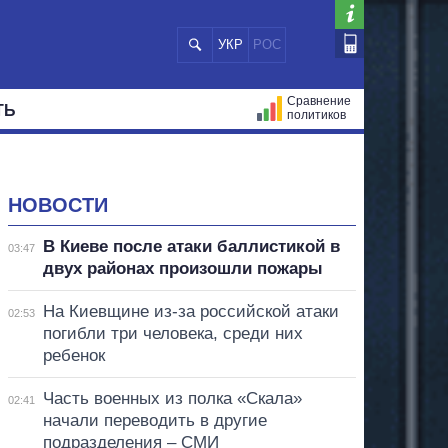
УКР
РОС
Сравнение
ТЬ
политиков
СТРАЦИЙ
МЭРЫ
ВСЕ ПЕРСОНЫ
НОВОСТИ
В Киеве после атаки баллистикой в
03:47
двух районах произошли пожары
На Киевщине из-за российской атаки
02:53
погибли три человека, среди них
ребенок
Часть военных из полка «Скала»
02:41
начали переводить в другие
подразделения – СМИ