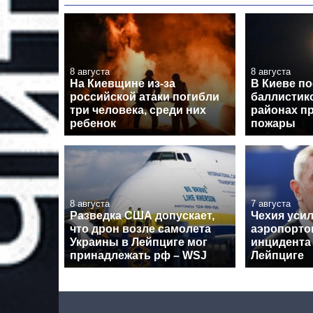
8 августа
8 августа
На Киевщине из-за
В Киеве по
российской атаки погибли
баллистико
три человека, среди них
районах п
ребенок
пожары
8 августа
7 августа
Разведка США допускает,
Чехия уси
что дрон возле самолета
аэропорто
Украины в Лейпциге мог
инцидента
принадлежать рф – WSJ
Лейпциге