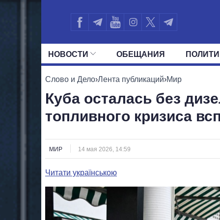
НОВОСТИ
ОБЕЩАНИЯ
ПОЛИТИ
ВСЕ ПОЛИТИКИ
ПРЕЗИДЕНТ И ОФ
Слово и Дело
›
Лента публикаций
›
Мир
Куба осталась без дизе
топливного кризиса вс
МИР
14 мая 2026, 14:59
Читати українською