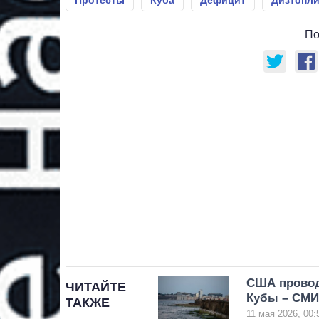
Протесты
Куба
Дефицит
Дизтопл
По
США провод
ЧИТАЙТЕ
Кубы – СМИ
ТАКЖЕ
11 мая 2026, 00: