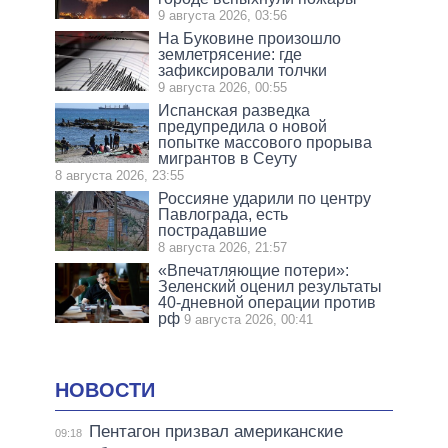
9 августа 2026, 03:56
На Буковине произошло
землетрясение: где
зафиксировали толчки
9 августа 2026, 00:55
Испанская разведка
предупредила о новой
попытке массового прорыва
мигрантов в Сеуту
8 августа 2026, 23:55
Россияне ударили по центру
Павлограда, есть
пострадавшие
8 августа 2026, 21:57
«Впечатляющие потери»:
Зеленский оценил результаты
40-дневной операции против
рф
9 августа 2026, 00:41
НОВОСТИ
Пентагон призвал американские
09:18