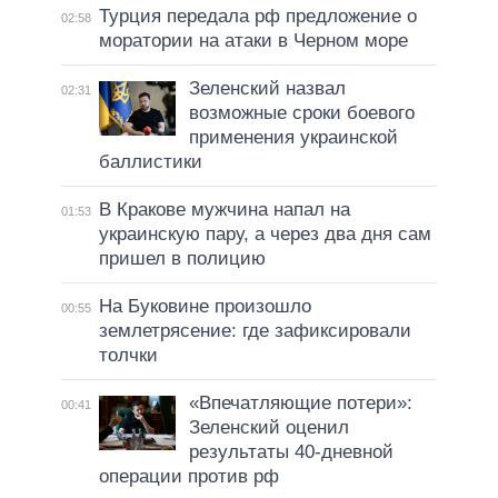
Турция передала рф предложение о
02:58
моратории на атаки в Черном море
Зеленский назвал
02:31
возможные сроки боевого
применения украинской
баллистики
В Кракове мужчина напал на
01:53
украинскую пару, а через два дня сам
пришел в полицию
На Буковине произошло
00:55
землетрясение: где зафиксировали
толчки
«Впечатляющие потери»:
00:41
Зеленский оценил
результаты 40-дневной
операции против рф