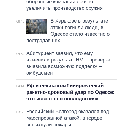
оборонные компании срочно
увеличить производство оружия
В Харькове в результате
08:45
атаки погибли люди, в
Одессе стало известно о
пострадавших
Абитуриент заявил, что ему
04:59
изменили результат НМТ: проверка
выявила возможную подделку –
омбудсмен
Рф нанесла комбинированный
04:41
ракетно-дроновый удар по Одессе:
что известно о последствиях
Российский Белгород оказался под
03:56
массированной атакой, в городе
вспыхнули пожары