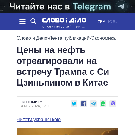
УКР
РОС
НОВОСТИ
Слово и Дело
›
Лента публикаций
›
Экономика
Цены на нефть
ОБЕЩАНИЯ
ЛЕНТА
ПОЛИТИКА
отреагировали на
СОБЫТИЯ
ЭКОНОМИКА
ПОЛИТИКИ
встречу Трампа с Си
СТАТЬИ
ОБЩЕСТВО
ИНФОГРАФИКА
МНЕНИЯ
МИР
ВСЕ ПОЛИТИКИ
Цзиньпином в Китае
ОБЗОРЫ
ПРЕЗИДЕНТ И ОФИС
ВИДЕО
ДАЙДЖЕСТЫ
ВЕРХОВНАЯ РАДА
ЭКОНОМИКА
ПОДДЕРЖАТЬ
КАБИНЕТ МИНИСТРОВ
14 мая 2026, 12:11
ГЛАВЫ ОБЛАДМИНИСТРАЦИЙ
СРАВНЕНИЕ ПОЛИТИКОВ
Читати українською
МЭРЫ
ВСЕ ПЕРСОНЫ