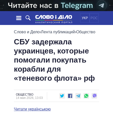
УКР
РОС
НОВОСТИ
Слово и Дело
›
Лента публикаций
›
Общество
СБУ задержала
ОБЕЩАНИЯ
ЛЕНТА
ПОЛИТИКА
украинцев, которые
СОБЫТИЯ
ЭКОНОМИКА
ПОЛИТИКИ
помогали покупать
СТАТЬИ
ОБЩЕСТВО
ИНФОГРАФИКА
МНЕНИЯ
МИР
ВСЕ ПОЛИТИКИ
корабли для
ОБЗОРЫ
ПРЕЗИДЕНТ И ОФИС
«теневого флота» рф
ВИДЕО
ДАЙДЖЕСТЫ
ВЕРХОВНАЯ РАДА
ПОДДЕРЖАТЬ
КАБИНЕТ МИНИСТРОВ
ГЛАВЫ ОБЛАДМИНИСТРАЦИЙ
ОБЩЕСТВО
СРАВНЕНИЕ ПОЛИТИКОВ
14 мая 2026, 13:03
МЭРЫ
Читати українською
ВСЕ ПЕРСОНЫ