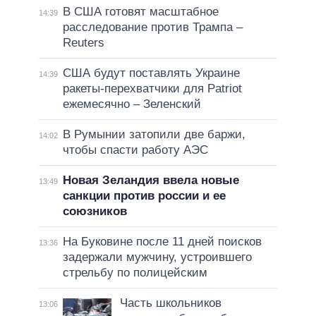
В США готовят масштабное
14:39
расследование против Трампа –
Reuters
США будут поставлять Украине
14:39
ракеты-перехватчики для Patriot
ежемесячно – Зеленский
В Румынии затопили две баржи,
14:02
чтобы спасти работу АЭС
Новая Зеландия ввела новые
13:49
санкции против россии и ее
союзников
На Буковине после 11 дней поисков
13:36
задержали мужчину, устроившего
стрельбу по полицейским
Часть школьников
13:06