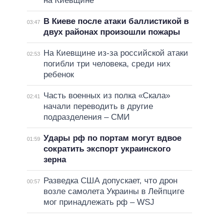
на Киевщине
В Киеве после атаки баллистикой в
03:47
двух районах произошли пожары
На Киевщине из-за российской атаки
02:53
погибли три человека, среди них
ребенок
Часть военных из полка «Скала»
02:41
начали переводить в другие
подразделения – СМИ
Удары рф по портам могут вдвое
01:59
сократить экспорт украинского
зерна
Разведка США допускает, что дрон
00:57
возле самолета Украины в Лейпциге
мог принадлежать рф – WSJ