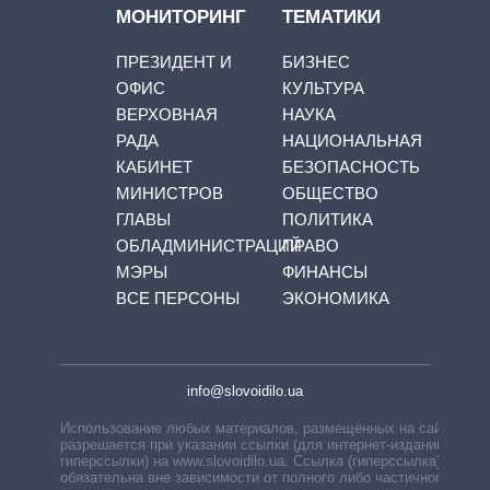
МОНИТОРИНГ
ТЕМАТИКИ
ПРЕЗИДЕНТ И
БИЗНЕС
ОФИС
КУЛЬТУРА
ВЕРХОВНАЯ
НАУКА
РАДА
НАЦИОНАЛЬНАЯ
КАБИНЕТ
БЕЗОПАСНОСТЬ
МИНИСТРОВ
ОБЩЕСТВО
ГЛАВЫ
ПОЛИТИКА
ОБЛАДМИНИСТРАЦИЙ
ПРАВО
МЭРЫ
ФИНАНСЫ
ВСЕ ПЕРСОНЫ
ЭКОНОМИКА
info@slovoidilo.ua
Использование любых материалов, размещённых на сайте,
разрешается при указании ссылки (для интернет-изданий —
гиперссылки) на www.slovoidilo.ua. Ссылка (гиперссылка)
обязательна вне зависимости от полного либо частичного