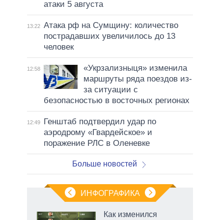
атаки 5 августа
Атака рф на Сумщину: количество
13:22
пострадавших увеличилось до 13
человек
«Укрзализныця» изменила
12:58
маршруты ряда поездов из-
за ситуации с
безопасностью в восточных регионах
Генштаб подтвердил удар по
12:49
аэродрому «Гвардейское» и
поражение РЛС в Оленевке
Больше новостей
ИНФОГРАФИКА
еля
Как изменился