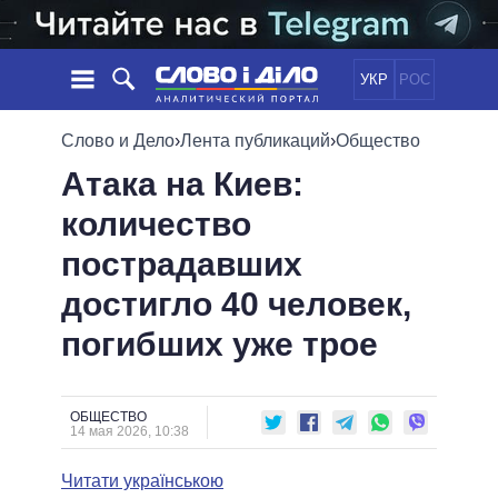
УКР
РОС
НОВОСТИ
Слово и Дело
›
Лента публикаций
›
Общество
Атака на Киев:
ОБЕЩАНИЯ
ЛЕНТА
ПОЛИТИКА
количество
СОБЫТИЯ
ЭКОНОМИКА
ПОЛИТИКИ
пострадавших
СТАТЬИ
ОБЩЕСТВО
ИНФОГРАФИКА
МНЕНИЯ
МИР
ВСЕ ПОЛИТИКИ
достигло 40 человек,
ОБЗОРЫ
ПРЕЗИДЕНТ И ОФИС
погибших уже трое
ВИДЕО
ДАЙДЖЕСТЫ
ВЕРХОВНАЯ РАДА
ПОДДЕРЖАТЬ
КАБИНЕТ МИНИСТРОВ
ГЛАВЫ ОБЛАДМИНИСТРАЦИЙ
ОБЩЕСТВО
СРАВНЕНИЕ ПОЛИТИКОВ
14 мая 2026, 10:38
МЭРЫ
Читати українською
ВСЕ ПЕРСОНЫ