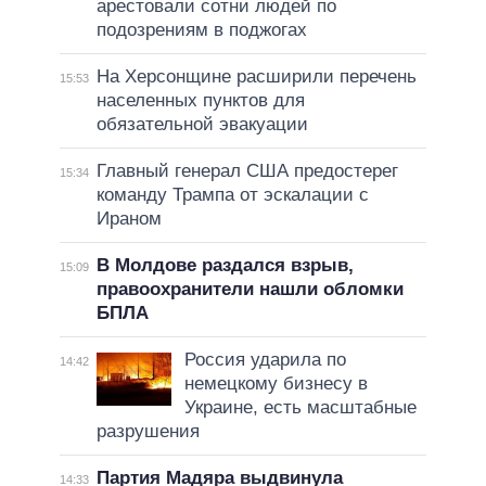
арестовали сотни людей по
подозрениям в поджогах
На Херсонщине расширили перечень
15:53
населенных пунктов для
обязательной эвакуации
Главный генерал США предостерег
15:34
команду Трампа от эскалации с
Ираном
В Молдове раздался взрыв,
15:09
правоохранители нашли обломки
БПЛА
Россия ударила по
14:42
немецкому бизнесу в
Украине, есть масштабные
разрушения
Партия Мадяра выдвинула
14:33