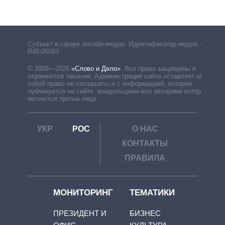
Субъект в сфере онлайн-медиа. Идентификатор медиа –
R40-05063
© 2009—2026
«Слово и Дело»
.
Все права защищены и
охраняются законом. Администрация сайта оставляет за
собой право не соглашаться с информацией, которая
публикуется на сайте, владельцами или авторами которой
являются третьи лица.
УКР
РОС
О НАС
КОНТАКТЫ
ПРАВИЛА
МОНИТОРИНГ
ТЕМАТИКИ
ПРЕЗИДЕНТ И
БИЗНЕС