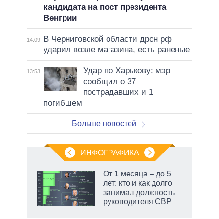
кандидата на пост президента
Венгрии
В Черниговской области дрон рф
14:09
ударил возле магазина, есть раненые
Удар по Харькову: мэр
13:53
сообщил о 37
пострадавших и 1
погибшем
Больше новостей
ИНФОГРАФИКА
еля
От 1 месяца – до 5
лет: кто и как долго
занимал должность
руководителя СВР