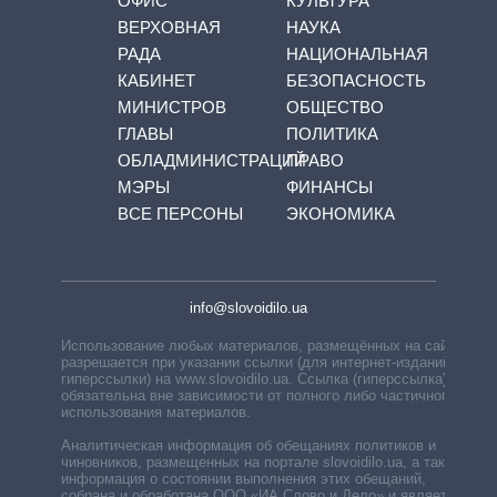
ОФИС
КУЛЬТУРА
ВЕРХОВНАЯ
НАУКА
РАДА
НАЦИОНАЛЬНАЯ
КАБИНЕТ
БЕЗОПАСНОСТЬ
МИНИСТРОВ
ОБЩЕСТВО
ГЛАВЫ
ПОЛИТИКА
ОБЛАДМИНИСТРАЦИЙ
ПРАВО
МЭРЫ
ФИНАНСЫ
ВСЕ ПЕРСОНЫ
ЭКОНОМИКА
info@slovoidilo.ua
Использование любых материалов, размещённых на сайте,
разрешается при указании ссылки (для интернет-изданий —
гиперссылки) на www.slovoidilo.ua. Ссылка (гиперссылка)
обязательна вне зависимости от полного либо частичного
использования материалов.
Аналитическая информация об обещаниях политиков и
чиновников, размещенных на портале slovoidilo.ua, а также
информация о состоянии выполнения этих обещаний,
собрана и обработана ООО «ИА Слово и Дело» и является