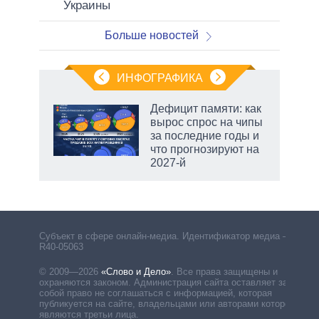
Украины
Больше новостей
ИНФОГРАФИКА
Дефицит памяти: как
вырос спрос на чипы
за последние годы и
что прогнозируют на
2027-й
рф
Субъект в сфере онлайн-медиа. Идентификатор медиа –
R40-05063
© 2009—2026
«Слово и Дело»
.
Все права защищены и
охраняются законом. Администрация сайта оставляет за
собой право не соглашаться с информацией, которая
публикуется на сайте, владельцами или авторами которой
являются третьи лица.