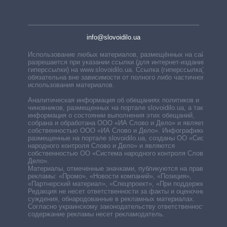
info@slovoidilo.ua
Использование любых материалов, размещённых на сайте,
разрешается при указании ссылки (для интернет-изданий —
гиперссылки) на www.slovoidilo.ua. Ссылка (гиперссылка)
обязательна вне зависимости от полного либо частичного
использования материалов.
Аналитическая информация об обещаниях политиков и
чиновников, размещенных на портале slovoidilo.ua, а также
информация о состоянии выполнения этих обещаний,
собрана и обработана ООО «ИА Слово и Дело» и является
собственностью ООО «ИА Слово и Дело». Инфографики,
размещенные на портале slovoidilo.ua, созданы ОО «Система
народного контроля Слово и Дело» и являются
собственностью ОО «Система народного контроля Слово и
Дело».
Материалы, отмеченные значками, публикуются на правах
рекламы: «Промо», «Новости компаний», «Позиция»,
«Партнерский материал», «Спецпроект», «При поддержке».
Редакция не несет ответственности за факты и оценочные
суждения, обнародованные в рекламных материалах.
Согласно украинскому законодательству ответственность за
содержание рекламы несет рекламодатель.