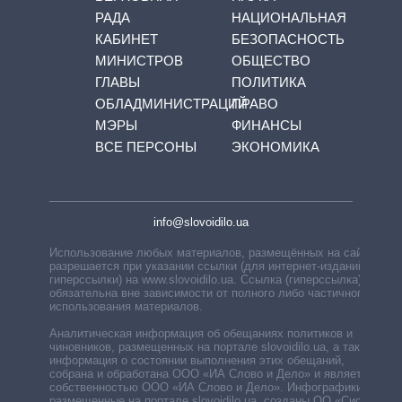
РАДА
НАЦИОНАЛЬНАЯ
КАБИНЕТ
БЕЗОПАСНОСТЬ
МИНИСТРОВ
ОБЩЕСТВО
ГЛАВЫ
ПОЛИТИКА
ОБЛАДМИНИСТРАЦИЙ
ПРАВО
МЭРЫ
ФИНАНСЫ
ВСЕ ПЕРСОНЫ
ЭКОНОМИКА
info@slovoidilo.ua
Использование любых материалов, размещённых на сайте,
разрешается при указании ссылки (для интернет-изданий —
гиперссылки) на www.slovoidilo.ua. Ссылка (гиперссылка)
обязательна вне зависимости от полного либо частичного
использования материалов.
Аналитическая информация об обещаниях политиков и
чиновников, размещенных на портале slovoidilo.ua, а также
информация о состоянии выполнения этих обещаний,
собрана и обработана ООО «ИА Слово и Дело» и является
собственностью ООО «ИА Слово и Дело». Инфографики,
размещенные на портале slovoidilo.ua, созданы ОО «Система