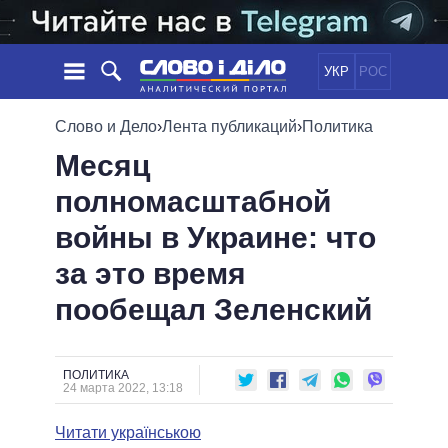
УКР
РОС
НОВОСТИ
Слово и Дело
›
Лента публикаций
›
Политика
Месяц
ОБЕЩАНИЯ
ЛЕНТА
ПОЛИТИКА
полномасштабной
СОБЫТИЯ
ЭКОНОМИКА
ПОЛИТИКИ
войны в Украине: что
СТАТЬИ
ОБЩЕСТВО
ИНФОГРАФИКА
МНЕНИЯ
МИР
ВСЕ ПОЛИТИКИ
за это время
ОБЗОРЫ
ПРЕЗИДЕНТ И ОФИС
пообещал Зеленский
ВИДЕО
ДАЙДЖЕСТЫ
ВЕРХОВНАЯ РАДА
ПОДДЕРЖАТЬ
КАБИНЕТ МИНИСТРОВ
ГЛАВЫ ОБЛАДМИНИСТРАЦИЙ
ПОЛИТИКА
СРАВНЕНИЕ ПОЛИТИКОВ
24 марта 2022, 13:18
МЭРЫ
Читати українською
ВСЕ ПЕРСОНЫ