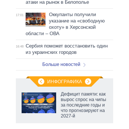
атаки на рынок в Белополье
Оккупанты получили
17:01
указание на «свободную
охоту» в Херсонской
области – ОВА
Сербия поможет восстановить один
16:48
из украинских городов
Больше новостей
ИНФОГРАФИКА
Дефицит памяти: как
вырос спрос на чипы
за последние годы и
ет
что прогнозируют на
2027-й
рф