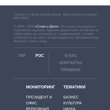
Субъект в сфере онлайн-медиа. Идентификатор медиа –
R40-05063
© 2009—2026
«Слово и Дело»
.
Все права защищены и
охраняются законом. Администрация сайта оставляет за
собой право не соглашаться с информацией, которая
публикуется на сайте, владельцами или авторами которой
являются третьи лица.
УКР
РОС
О НАС
КОНТАКТЫ
ПРАВИЛА
МОНИТОРИНГ
ТЕМАТИКИ
ПРЕЗИДЕНТ И
БИЗНЕС
ОФИС
КУЛЬТУРА
ВЕРХОВНАЯ
НАУКА