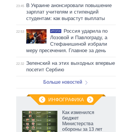
В Украине анонсировали повышение
23:45
зарплат учителям и стипендий
студентам: как вырастут выплаты
Россия ударила по
ИТОГИ
22:53
Лозовой и Павлограду, а
Стефанишиной избрали
меру пресечения. Главное за день
Зеленский на этих выходных впервые
22:32
посетит Сербию
Больше новостей
ИНФОГРАФИКА
Как изменился
о
бюджет
Министерства
обороны за 13 лет