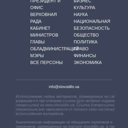
ПРЕЗИДЕНТ И
БИЗНЕС
ОФИС
КУЛЬТУРА
ВЕРХОВНАЯ
НАУКА
РАДА
НАЦИОНАЛЬНАЯ
КАБИНЕТ
БЕЗОПАСНОСТЬ
МИНИСТРОВ
ОБЩЕСТВО
ГЛАВЫ
ПОЛИТИКА
ОБЛАДМИНИСТРАЦИЙ
ПРАВО
МЭРЫ
ФИНАНСЫ
ВСЕ ПЕРСОНЫ
ЭКОНОМИКА
info@slovoidilo.ua
Использование любых материалов, размещённых на сайте,
разрешается при указании ссылки (для интернет-изданий —
гиперссылки) на www.slovoidilo.ua. Ссылка (гиперссылка)
обязательна вне зависимости от полного либо частичного
использования материалов.
Аналитическая информация об обещаниях политиков и
чиновников, размещенных на портале slovoidilo.ua, а также