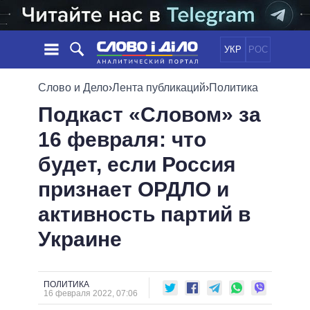
УКР
РОС
НОВОСТИ
Слово и Дело
›
Лента публикаций
›
Политика
Подкаст «Словом» за
ОБЕЩАНИЯ
ЛЕНТА
ПОЛИТИКА
16 февраля: что
СОБЫТИЯ
ЭКОНОМИКА
ПОЛИТИКИ
будет, если Россия
СТАТЬИ
ОБЩЕСТВО
ИНФОГРАФИКА
МНЕНИЯ
МИР
ВСЕ ПОЛИТИКИ
признает ОРДЛО и
ОБЗОРЫ
ПРЕЗИДЕНТ И ОФИС
активность партий в
ВИДЕО
ДАЙДЖЕСТЫ
ВЕРХОВНАЯ РАДА
Украине
ПОДДЕРЖАТЬ
КАБИНЕТ МИНИСТРОВ
ГЛАВЫ ОБЛАДМИНИСТРАЦИЙ
СРАВНЕНИЕ ПОЛИТИКОВ
МЭРЫ
ПОЛИТИКА
16 февраля 2022, 07:06
ВСЕ ПЕРСОНЫ