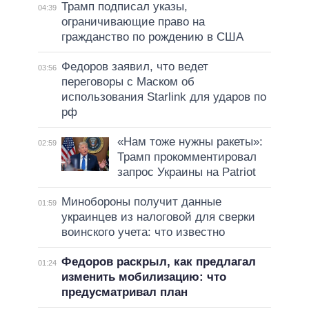
Трамп подписал указы,
04:39
ограничивающие право на
гражданство по рождению в США
Федоров заявил, что ведет
03:56
переговоры с Маском об
использования Starlink для ударов по
рф
«Нам тоже нужны ракеты»:
02:59
Трамп прокомментировал
запрос Украины на Patriot
Минобороны получит данные
01:59
украинцев из налоговой для сверки
воинского учета: что известно
Федоров раскрыл, как предлагал
01:24
изменить мобилизацию: что
предусматривал план