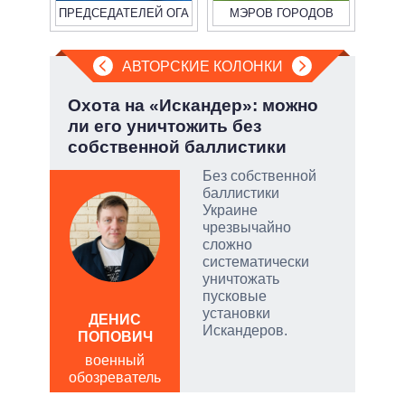
ПРЕДСЕДАТЕЛЕЙ ОГА
МЭРОВ ГОРОДОВ
АВТОРСКИЕ КОЛОНКИ
у:
Охота на «Искандер»: можно
Пят
ли его уничтожить без
Укр
собственной баллистики
Без собственной
баллистики
скую
Украине
чрезвычайно
дить
сложно
систематически
уничтожать
пусковые
АЛ
установки
Р
ДЕНИС
Искандеров.
ПОПОВИЧ
пол
обо
военный
обозреватель