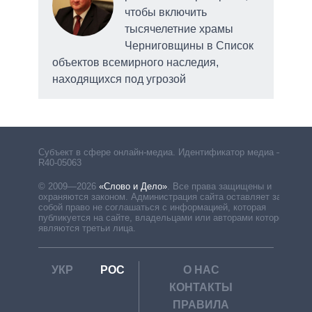
чтобы включить
тысячелетние храмы
Черниговщины в Список
объектов всемирного наследия,
находящихся под угрозой
Субъект в сфере онлайн-медиа. Идентификатор медиа –
R40-05063
© 2009—2026
«Слово и Дело»
.
Все права защищены и
охраняются законом. Администрация сайта оставляет за
собой право не соглашаться с информацией, которая
публикуется на сайте, владельцами или авторами которой
являются третьи лица.
УКР
РОС
О НАС
КОНТАКТЫ
ПРАВИЛА