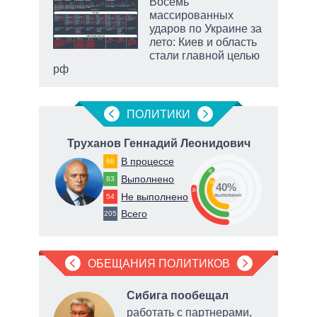
Восемь
массированных
ударов по Украине за
ет
лето: Киев и область
стали главной целью
рф
ПОЛИТИКИ
Труханов Геннадий Леонидович
Т
В процессе
68
40
Выполнено
83
34
40%
26
Не выполнено
54
о
выполнено
Всего
205
ОБЕЩАНИЯ ПОЛИТИКОВ
л
Сибига пообещал
работать с партнерами,