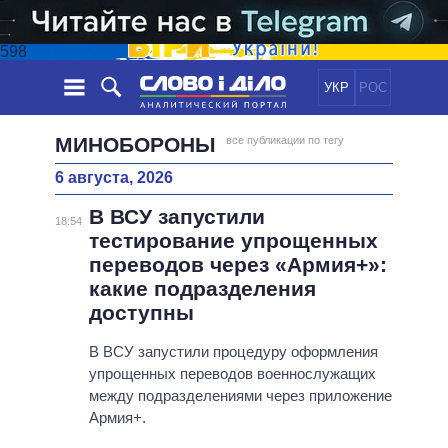
598
УКР
РОС
НОВОСТИ
МИНОБОРОНЫ
все публикации по тегу
6 августа, 2026
ОБЕЩАНИЯ
ЛЕНТА
ПОЛИТИКА
В ВСУ запустили
СОБЫТИЯ
ЭКОНОМИКА
18:54
ПОЛИТИКИ
тестирование упрощенных
СТАТЬИ
ОБЩЕСТВО
переводов через «Армия+»:
ИНФОГРАФИКА
МНЕНИЯ
МИР
ВСЕ ПОЛИТИКИ
какие подразделения
ОБЗОРЫ
ПРЕЗИДЕНТ И ОФИС
доступны
ВИДЕО
ДАЙДЖЕСТЫ
ВЕРХОВНАЯ РАДА
В ВСУ запустили процедуру оформления
ПОДДЕРЖАТЬ
КАБИНЕТ МИНИСТРОВ
упрощенных переводов военнослужащих
ГЛАВЫ ОБЛАДМИНИСТРАЦИЙ
между подразделениями через приложение
СРАВНЕНИЕ ПОЛИТИКОВ
Армия+.
МЭРЫ