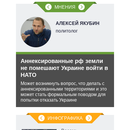
МНЕНИЯ
В
АЛЕКСЕЙ ЯКУБИН
ких
политолог
Аннексированные рф земли
Зая
рф
не помешают Украине войти в
яде
НАТО
пут
ра
экс
йская
Может возникнуть вопрос, что делать с
 этот
аннексированными территориями и это
Бела
может стать формальным поводом для
мише
попытки отказать Украине
НАТО
нача
ИНФОГРАФИКА